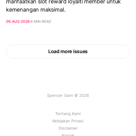
manfaatkan slot reward loyalti member untuk
kemenangan maksimal.
06 AUG 2026
4 MIN READ
Load more issues
Spencer Garn © 2026
Tentang Kami
Kebijakan Privasi
Disclaimer
Kontak