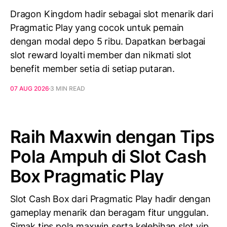
Dragon Kingdom hadir sebagai slot menarik dari
Pragmatic Play yang cocok untuk pemain
dengan modal depo 5 ribu. Dapatkan berbagai
slot reward loyalti member dan nikmati slot
benefit member setia di setiap putaran.
07 AUG 2026
3 MIN READ
Raih Maxwin dengan Tips
Pola Ampuh di Slot Cash
Box Pragmatic Play
Slot Cash Box dari Pragmatic Play hadir dengan
gameplay menarik dan beragam fitur unggulan.
Simak tips pola maxwin serta kelebihan slot vip