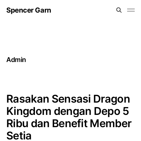
Spencer Garn
Admin
Rasakan Sensasi Dragon
Kingdom dengan Depo 5
Ribu dan Benefit Member
Setia