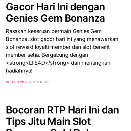
Gacor Hari Ini dengan
Genies Gem Bonanza
Rasakan keseruan bermain Genies Gem
Bonanza, slot gacor hari ini yang menawarkan
slot reward loyalti member dan slot benefit
member setia. Bergabung dengan
<strong>LTE4D</strong> dan menangkan
hadiahnya!
06 AUG 2026
4 MIN READ
Bocoran RTP Hari Ini dan
Tips Jitu Main Slot