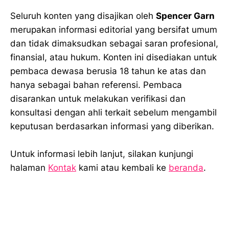
Seluruh konten yang disajikan oleh
Spencer Garn
merupakan informasi editorial yang bersifat umum
dan tidak dimaksudkan sebagai saran profesional,
finansial, atau hukum. Konten ini disediakan untuk
pembaca dewasa berusia 18 tahun ke atas dan
hanya sebagai bahan referensi. Pembaca
disarankan untuk melakukan verifikasi dan
konsultasi dengan ahli terkait sebelum mengambil
keputusan berdasarkan informasi yang diberikan.
Untuk informasi lebih lanjut, silakan kunjungi
halaman
Kontak
kami atau kembali ke
beranda
.