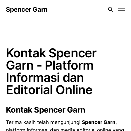
Spencer Garn
Kontak Spencer
Garn - Platform
Informasi dan
Editorial Online
Kontak Spencer Garn
Terima kasih telah mengunjungi
Spencer Garn
,
platform informasi dan media editorial online yang