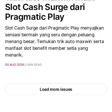
Slot Cash Surge dari
Pragmatic Play
Slot Cash Surge dari Pragmatic Play menyajikan
sensasi bermain yang seru dengan peluang
menang besar. Temukan trik auto maxwin serta
manfaat slot benefit member setia yang
menarik.
05 AUG 2026
3 MIN READ
Load more issues