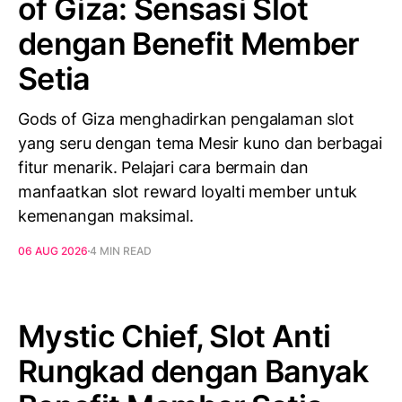
of Giza: Sensasi Slot
dengan Benefit Member
Setia
Gods of Giza menghadirkan pengalaman slot
yang seru dengan tema Mesir kuno dan berbagai
fitur menarik. Pelajari cara bermain dan
manfaatkan slot reward loyalti member untuk
kemenangan maksimal.
06 AUG 2026
4 MIN READ
Mystic Chief, Slot Anti
Rungkad dengan Banyak