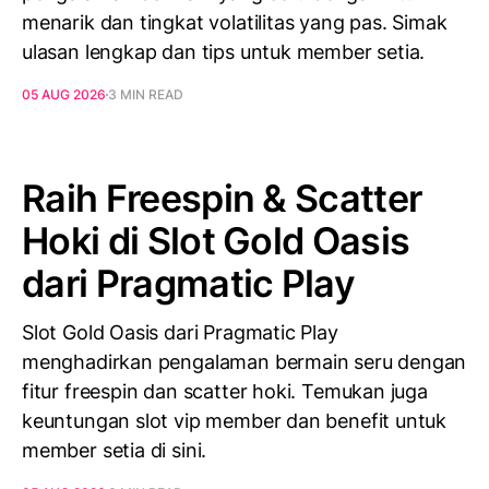
menarik dan tingkat volatilitas yang pas. Simak
ulasan lengkap dan tips untuk member setia.
05 AUG 2026
3 MIN READ
Raih Freespin & Scatter
Hoki di Slot Gold Oasis
dari Pragmatic Play
Slot Gold Oasis dari Pragmatic Play
menghadirkan pengalaman bermain seru dengan
fitur freespin dan scatter hoki. Temukan juga
keuntungan slot vip member dan benefit untuk
member setia di sini.