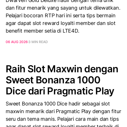
Dwarven Gold Deluxe hadir dengan tema unik
dan fitur menarik yang sayang untuk dilewatkan.
Pelajari bocoran RTP hari ini serta tips bermain
agar dapat slot reward loyalti member dan slot
benefit member setia di LTE4D.
06 AUG 2026
3 MIN READ
Raih Slot Maxwin dengan
Sweet Bonanza 1000
Dice dari Pragmatic Play
Sweet Bonanza 1000 Dice hadir sebagai slot
maxwin menarik dari Pragmatic Play dengan fitur
seru dan tema manis. Pelajari cara main dan tips
agar dapat slot reward loyalti member terbaik di