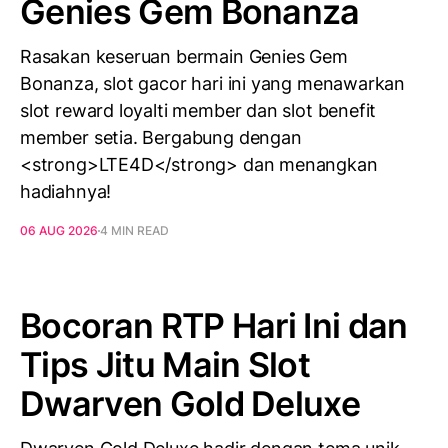
Genies Gem Bonanza
Rasakan keseruan bermain Genies Gem
Bonanza, slot gacor hari ini yang menawarkan
slot reward loyalti member dan slot benefit
member setia. Bergabung dengan
<strong>LTE4D</strong> dan menangkan
hadiahnya!
06 AUG 2026
4 MIN READ
Bocoran RTP Hari Ini dan
Tips Jitu Main Slot
Dwarven Gold Deluxe