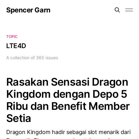
Spencer Garn
TOPIC
LTE4D
A collection of 365 issues
Rasakan Sensasi Dragon
Kingdom dengan Depo 5
Ribu dan Benefit Member
Setia
Dragon Kingdom hadir sebagai slot menarik dari