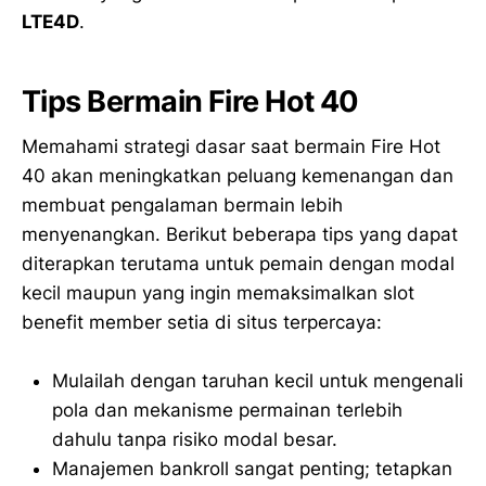
LTE4D
.
Tips Bermain Fire Hot 40
Memahami strategi dasar saat bermain Fire Hot
40 akan meningkatkan peluang kemenangan dan
membuat pengalaman bermain lebih
menyenangkan. Berikut beberapa tips yang dapat
diterapkan terutama untuk pemain dengan modal
kecil maupun yang ingin memaksimalkan slot
benefit member setia di situs terpercaya:
Mulailah dengan taruhan kecil untuk mengenali
pola dan mekanisme permainan terlebih
dahulu tanpa risiko modal besar.
Manajemen bankroll sangat penting; tetapkan