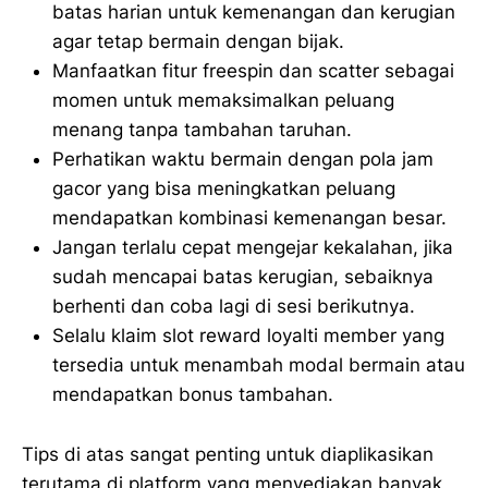
batas harian untuk kemenangan dan kerugian
agar tetap bermain dengan bijak.
Manfaatkan fitur freespin dan scatter sebagai
momen untuk memaksimalkan peluang
menang tanpa tambahan taruhan.
Perhatikan waktu bermain dengan pola jam
gacor yang bisa meningkatkan peluang
mendapatkan kombinasi kemenangan besar.
Jangan terlalu cepat mengejar kekalahan, jika
sudah mencapai batas kerugian, sebaiknya
berhenti dan coba lagi di sesi berikutnya.
Selalu klaim slot reward loyalti member yang
tersedia untuk menambah modal bermain atau
mendapatkan bonus tambahan.
Tips di atas sangat penting untuk diaplikasikan
terutama di platform yang menyediakan banyak