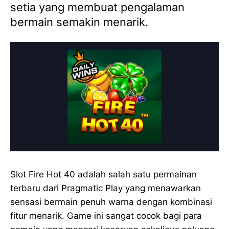
setia yang membuat pengalaman
bermain semakin menarik.
Slot Fire Hot 40 adalah salah satu permainan
terbaru dari Pragmatic Play yang menawarkan
sensasi bermain penuh warna dengan kombinasi
fitur menarik. Game ini sangat cocok bagi para