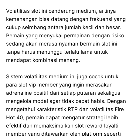
Volatilitas slot ini cenderung medium, artinya
kemenangan bisa datang dengan frekuensi yang
cukup seimbang antara jumlah kecil dan besar.
Pemain yang menyukai permainan dengan risiko
sedang akan merasa nyaman bermain slot ini
tanpa harus menunggu terlalu lama untuk
mendapat kombinasi menang.
Sistem volatilitas medium ini juga cocok untuk
para slot vip member yang ingin merasakan
adrenaline positif dari setiap putaran sekaligus
mengelola modal agar tidak cepat habis. Dengan
mengetahui karakteristik RTP dan volatilitas Fire
Hot 40, pemain dapat mengatur strategi lebih
efektif dan memaksimalkan slot reward loyalti
member yang ditawarkan oleh platform seperti