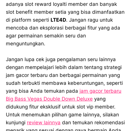
adanya slot reward loyalti member dan banyak
slot benefit member setia yang bisa dimanfaatkan
di platform seperti
LTE4D
. Jangan ragu untuk
mencoba dan eksplorasi berbagai fitur yang ada
agar permainan semakin seru dan
menguntungkan.
Jangan lupa cek juga pengalaman seru lainnya
dengan mempelajari lebih dalam tentang strategi
jam gacor terbaru dan berbagai permainan yang
sudah terbukti membawa keberuntungan, seperti
yang bisa Anda temukan pada
jam gacor terbaru
Big Bass Vegas Double Down Deluxe
yang
didukung fitur eksklusif untuk slot vip member.
Untuk menemukan pilihan game lainnya, silakan
kunjungi
review lainnya
dan temukan rekomendasi
menarik yang sesuai dengan gaya bermain Anda.