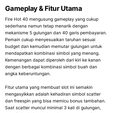
Gameplay & Fitur Utama
Fire Hot 40 mengusung gameplay yang cukup
sederhana namun tetap menarik dengan
mekanisme 5 gulungan dan 40 garis pembayaran.
Pemain cukup menyesuaikan taruhan sesuai
budget dan kemudian memutar gulungan untuk
mendapatkan kombinasi simbol yang menang.
Kemenangan dapat diperoleh dari kiri ke kanan
dengan berbagai kombinasi simbol buah dan
angka keberuntungan.
Fitur utama yang membuat slot ini semakin
mengasyikkan adalah kehadiran simbol scatter
dan freespin yang bisa memicu bonus tambahan.
Saat scatter muncul minimal 3 kali di gulungan,