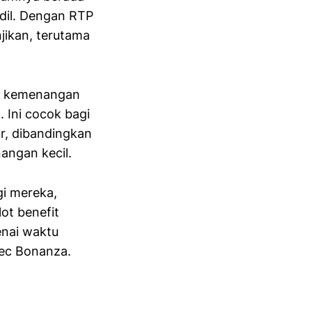
adil. Dengan RTP
jikan, terutama
ya, kemenangan
. Ini cocok bagi
r, dibandingkan
angan kecil.
gi mereka,
ot benefit
enai waktu
tec Bonanza.