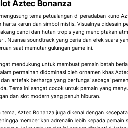
lot Aztec Bonanza
mengusung tema petualangan di peradaban kuno Az
 harta karun dan simbol mistis. Visualnya didesain 
lakang candi dan hutan tropis yang menciptakan at
ri. Nuansa soundtrack yang ceria dan efek suara ya
uan saat memutar gulungan game ini.
ngat mendukung untuk membuat pemain betah berl
alam permainan didominasi oleh ornamen khas Aztec
, dan artefak berharga yang berfungsi sebagai pem
beda. Tema ini sangat cocok untuk pemain yang meny
gan dan slot modern yang penuh hiburan.
an tema, Aztec Bonanza juga dikenal dengan kecepat
ehingga memberikan adrenalin lebih kepada pemain s