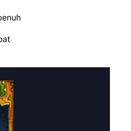
penuh
pat