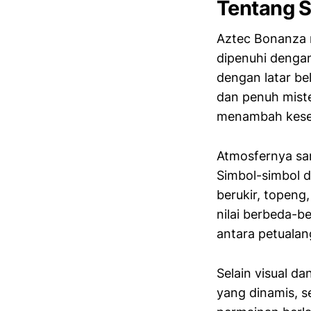
Tentang S
Aztec Bonanza 
dipenuhi dengan
dengan latar be
dan penuh miste
menambah keser
Atmosfernya sa
Simbol-simbol d
berukir, topeng
nilai berbeda-
antara petualan
Selain visual d
yang dinamis, s