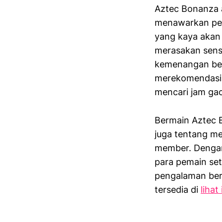
Aztec Bonanza a
menawarkan pe
yang kaya akan 
merasakan sens
kemenangan besa
merekomendasika
mencari jam ga
Bermain Aztec 
juga tentang me
member. Dengan 
para pemain se
pengalaman ber
tersedia di
lihat