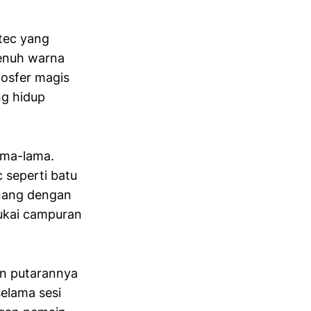
tec yang
penuh warna
mosfer magis
ng hidup
ama-lama.
 seperti batu
enang dengan
ukai campuran
an putarannya
elama sesi