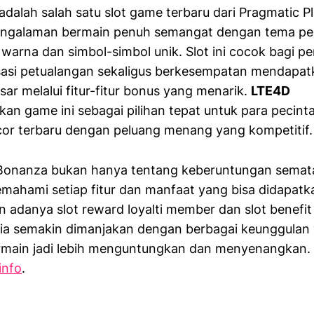
dalah salah satu slot game terbaru dari Pragmatic P
ngalaman bermain penuh semangat dengan tema pe
warna dan simbol-simbol unik. Slot ini cocok bagi p
asi petualangan sekaligus berkesempatan mendapat
r melalui fitur-fitur bonus yang menarik.
LTE4D
n game ini sebagai pilihan tepat untuk para pecinta
cor terbaru dengan peluang menang yang kompetitif.
Bonanza bukan hanya tentang keberuntungan semata
mahami setiap fitur dan manfaat yang bisa didapatka
adanya slot reward loyalti member dan slot benefit
tia semakin dimanjakan dengan berbagai keunggula
main jadi lebih menguntungkan dan menyenangkan. 
 info
.