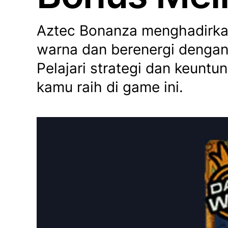
Aztec Bonanza menghadirka
warna dan berenergi dengan 
Pelajari strategi dan keuntu
kamu raih di game ini.