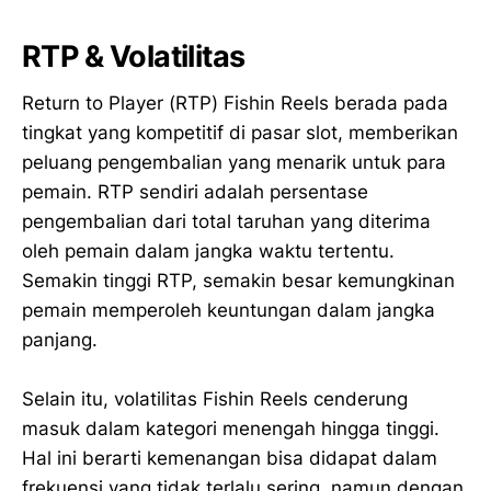
RTP & Volatilitas
Return to Player (RTP) Fishin Reels berada pada
tingkat yang kompetitif di pasar slot, memberikan
peluang pengembalian yang menarik untuk para
pemain. RTP sendiri adalah persentase
pengembalian dari total taruhan yang diterima
oleh pemain dalam jangka waktu tertentu.
Semakin tinggi RTP, semakin besar kemungkinan
pemain memperoleh keuntungan dalam jangka
panjang.
Selain itu, volatilitas Fishin Reels cenderung
masuk dalam kategori menengah hingga tinggi.
Hal ini berarti kemenangan bisa didapat dalam
frekuensi yang tidak terlalu sering, namun dengan