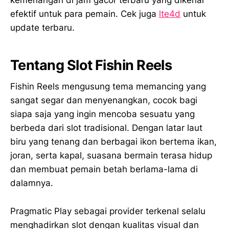
kemenangan di jam gacor terbaru yang dikenal
efektif untuk para pemain. Cek juga
lte4d
untuk
update terbaru.
Tentang Slot Fishin Reels
Fishin Reels mengusung tema memancing yang
sangat segar dan menyenangkan, cocok bagi
siapa saja yang ingin mencoba sesuatu yang
berbeda dari slot tradisional. Dengan latar laut
biru yang tenang dan berbagai ikon bertema ikan,
joran, serta kapal, suasana bermain terasa hidup
dan membuat pemain betah berlama-lama di
dalamnya.
Pragmatic Play sebagai provider terkenal selalu
menghadirkan slot dengan kualitas visual dan