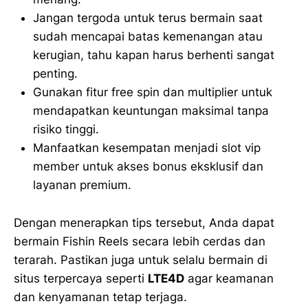
Jangan tergoda untuk terus bermain saat
sudah mencapai batas kemenangan atau
kerugian, tahu kapan harus berhenti sangat
penting.
Gunakan fitur free spin dan multiplier untuk
mendapatkan keuntungan maksimal tanpa
risiko tinggi.
Manfaatkan kesempatan menjadi slot vip
member untuk akses bonus eksklusif dan
layanan premium.
Dengan menerapkan tips tersebut, Anda dapat
bermain Fishin Reels secara lebih cerdas dan
terarah. Pastikan juga untuk selalu bermain di
situs terpercaya seperti
LTE4D
agar keamanan
dan kenyamanan tetap terjaga.