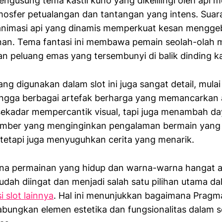
engusung tema kastil kuno yang dikelilingi oleh api m
sfer petualangan dan tantangan yang intens. Suara
 animasi api yang dinamis memperkuat kesan mengge
nan. Tema fantasi ini membawa pemain seolah-olah 
an peluang emas yang tersembunyi di balik dinding kas
ng digunakan dalam slot ini juga sangat detail, mulai
ingga berbagai artefak berharga yang memancarkan a
 sekadar mempercantik visual, tapi juga menambah day
member yang menginginkan pengalaman bermain yang
etapi juga menyuguhkan cerita yang menarik.
asana permainan yang hidup dan warna-warna hangat
udah diingat dan menjadi salah satu pilihan utama dal
i slot lainnya
. Hal ini menunjukkan bagaimana Pragma
abungkan elemen estetika dan fungsionalitas dalam