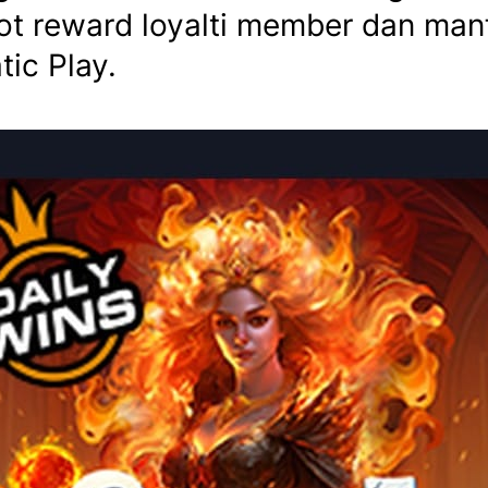
ot reward loyalti member dan man
ic Play.