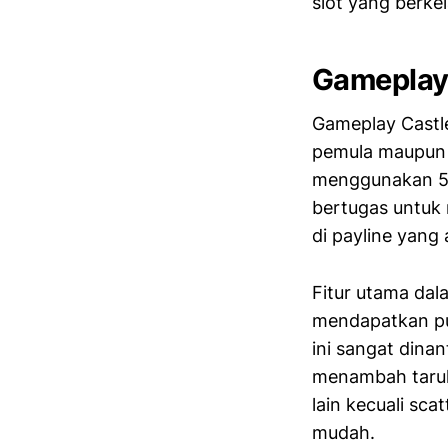
slot yang berkel
Gameplay 
Gameplay Castl
pemula maupun 
menggunakan 5 
bertugas untu
di payline yang a
Fitur utama dal
mendapatkan put
ini sangat dina
menambah taruha
lain kecuali sc
mudah.