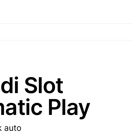
di Slot
matic Play
k auto