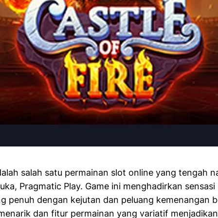
dalah salah satu permainan slot online yang tengah n
uka, Pragmatic Play. Game ini menghadirkan sensasi
ang penuh dengan kejutan dan peluang kemenangan b
menarik dan fitur permainan yang variatif menjadikan 