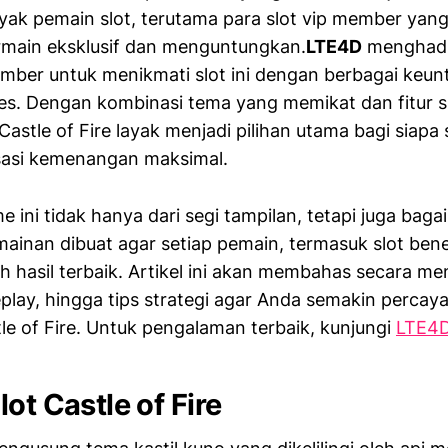
nyak pemain slot, terutama para slot vip member yan
main eksklusif dan menguntungkan.
LTE4D
menghadi
mber untuk menikmati slot ini dengan berbagai keu
s. Dengan kombinasi tema yang memikat dan fitur s
Castle of Fire layak menjadi pilihan utama bagi siapa 
asi kemenangan maksimal.
 ini tidak hanya dari segi tampilan, tetapi juga bag
inan dibuat agar setiap pemain, termasuk slot ben
aih hasil terbaik. Artikel ini akan membahas secara m
play, hingga tips strategi agar Anda semakin percaya 
tle of Fire. Untuk pengalaman terbaik, kunjungi
LTE4
ot Castle of Fire