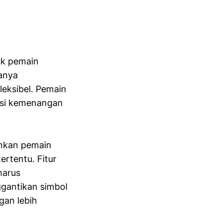
uk pemain
anya
eksibel. Pemain
asi kemenangan
inkan pemain
ertentu. Fitur
harus
ggantikan simbol
gan lebih