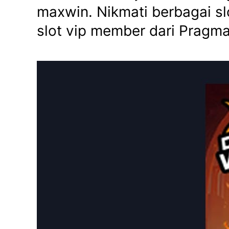
maxwin. Nikmati berbagai sl
slot vip member dari Pragmat