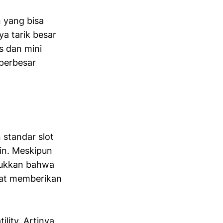
 yang bisa
ya tarik besar
s dan mini
perbesar
 standar slot
in. Meskipun
njukkan bahwa
epat memberikan
ility. Artinya,