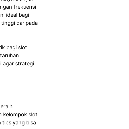
ngan frekuensi
ni ideal bagi
tinggi daripada
k bagi slot
 taruhan
i agar strategi
eraih
m kelompok slot
tips yang bisa