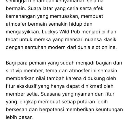
sehingga menambah kenyamanan selama
bermain. Suara latar yang ceria serta efek
kemenangan yang memuaskan, membuat
atmosfer bermain semakin hidup dan
mengasyikkan. Luckys Wild Pub menjadi pilihan
tepat untuk mereka yang mencari nuansa klasik
dengan sentuhan modern dari dunia slot online.
Bagi para pemain yang sudah menjadi bagian dari
slot vip member, tema dan atmosfer ini semakin
memberikan nilai tambah karena didukung oleh
fitur eksklusif yang hanya dapat dinikmati oleh
member setia. Suasana yang nyaman dan fitur
yang lengkap membuat setiap putaran lebih
berkesan dan berpotensi memberikan keuntungan
lebih besar.