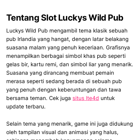
Tentang Slot Luckys Wild Pub
Luckys Wild Pub mengambil tema klasik sebuah
pub Irlandia yang hangat, dengan latar belakang
suasana malam yang penuh keceriaan. Grafisnya
menampilkan berbagai simbol khas pub seperti
gelas bir, kartu remi, dan simbol liar yang menarik.
Suasana yang dirancang membuat pemain
merasa seperti sedang berada di sebuah pub
yang penuh dengan keberuntungan dan tawa
bersama teman. Cek juga
situs lte4d
untuk
update terbaru.
Selain tema yang menarik, game ini juga didukung
oleh tampilan visual dan animasi yang halus,