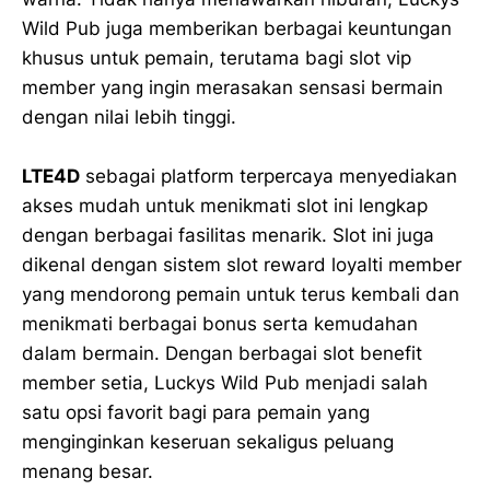
Wild Pub juga memberikan berbagai keuntungan
khusus untuk pemain, terutama bagi slot vip
member yang ingin merasakan sensasi bermain
dengan nilai lebih tinggi.
LTE4D
sebagai platform terpercaya menyediakan
akses mudah untuk menikmati slot ini lengkap
dengan berbagai fasilitas menarik. Slot ini juga
dikenal dengan sistem slot reward loyalti member
yang mendorong pemain untuk terus kembali dan
menikmati berbagai bonus serta kemudahan
dalam bermain. Dengan berbagai slot benefit
member setia, Luckys Wild Pub menjadi salah
satu opsi favorit bagi para pemain yang
menginginkan keseruan sekaligus peluang
menang besar.