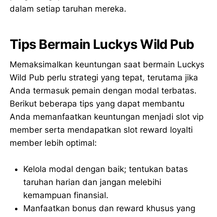
dalam setiap taruhan mereka.
Tips Bermain Luckys Wild Pub
Memaksimalkan keuntungan saat bermain Luckys
Wild Pub perlu strategi yang tepat, terutama jika
Anda termasuk pemain dengan modal terbatas.
Berikut beberapa tips yang dapat membantu
Anda memanfaatkan keuntungan menjadi slot vip
member serta mendapatkan slot reward loyalti
member lebih optimal:
Kelola modal dengan baik; tentukan batas
taruhan harian dan jangan melebihi
kemampuan finansial.
Manfaatkan bonus dan reward khusus yang