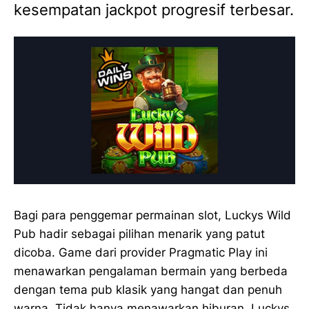
kesempatan jackpot progresif terbesar.
Bagi para penggemar permainan slot, Luckys Wild
Pub hadir sebagai pilihan menarik yang patut
dicoba. Game dari provider Pragmatic Play ini
menawarkan pengalaman bermain yang berbeda
dengan tema pub klasik yang hangat dan penuh
warna. Tidak hanya menawarkan hiburan, Luckys