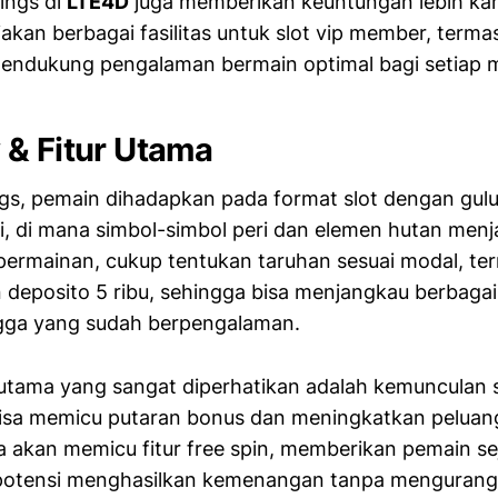
ings di
LTE4D
juga memberikan keuntungan lebih kare
akan berbagai fasilitas untuk slot vip member, term
endukung pengalaman bermain optimal bagi setiap m
& Fitur Utama
ngs, pemain dihadapkan pada format slot dengan gul
 di mana simbol-simbol peri dan elemen hutan menja
ermainan, cukup tentukan taruhan sesuai modal, te
deposito 5 ribu, sehingga bisa menjangkau berbagai 
ngga yang sudah berpengalaman.
r utama yang sangat diperhatikan adalah kemunculan 
bisa memicu putaran bonus dan meningkatkan pelua
a akan memicu fitur free spin, memberikan pemain s
rpotensi menghasilkan kemenangan tanpa mengurangi