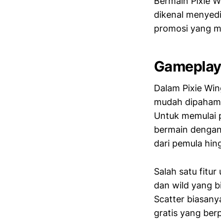
Bermain Pixie W
dikenal menyedi
promosi yang m
Gameplay 
Dalam Pixie Wi
mudah dipahami,
Untuk memulai p
bermain dengan 
dari pemula hi
Salah satu fitu
dan wild yang 
Scatter biasany
gratis yang be