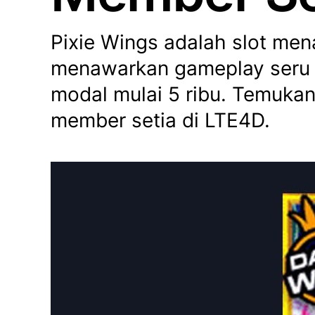
Pixie Wings adalah slot men
menawarkan gameplay seru
modal mulai 5 ribu. Temukan
member setia di LTE4D.