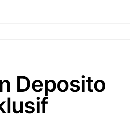
n Deposito
klusif