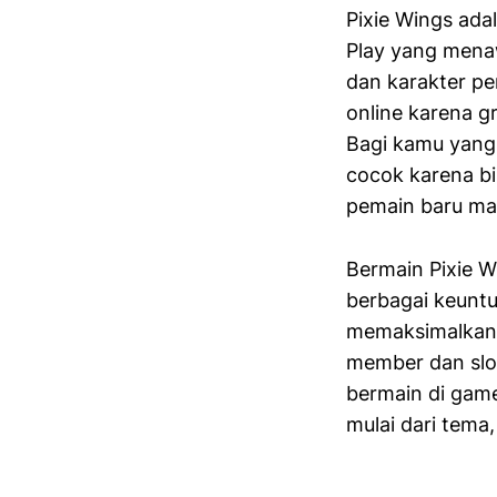
Pixie Wings ada
Play yang mena
dan karakter per
online karena 
Bagi kamu yang
cocok karena bi
pemain baru ma
Bermain Pixie W
berbagai keuntu
memaksimalkan p
member dan slo
bermain di game
mulai dari tema