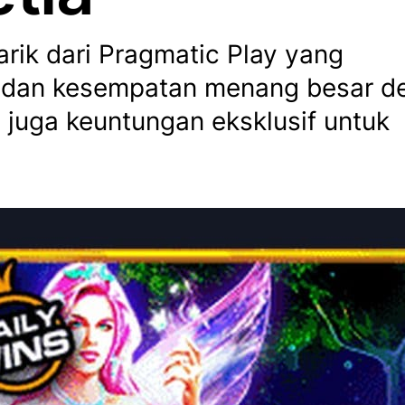
arik dari Pragmatic Play yang
 dan kesempatan menang besar d
 juga keuntungan eksklusif untuk