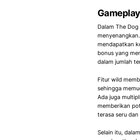
Gameplay 
Dalam The Dog 
menyenangkan. 
mendapatkan ko
bonus yang mena
dalam jumlah te
Fitur wild mem
sehingga memu
Ada juga multip
memberikan pote
terasa seru dan
Selain itu, dal