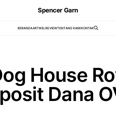
Spencer Garn
BERANDA
ARTIKEL
REVIEW
TENTANG KAMI
KONTAK
Dog House Ro
posit Dana 