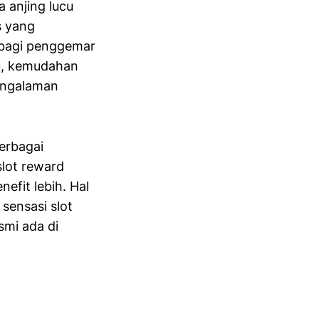
 anjing lucu
s yang
bagi penggemar
tu, kemudahan
engalaman
erbagai
slot reward
fit lebih. Hal
 sensasi slot
smi ada di