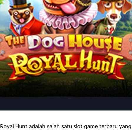
oyal Hunt adalah salah satu slot game terbaru yang d