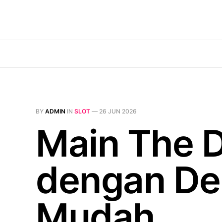
BY
ADMIN
IN
SLOT
—
26 JUN 2026
Main The 
dengan De
Mudah