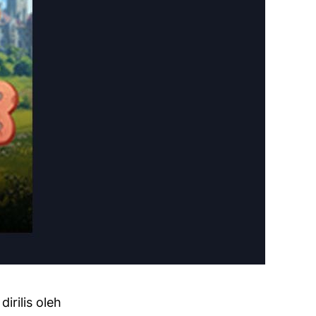
irilis oleh