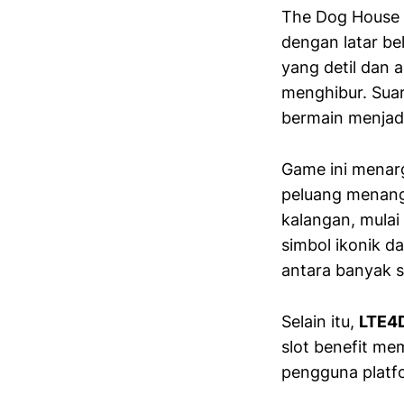
The Dog House 
dengan latar be
yang detil dan 
menghibur. Sua
bermain menjad
Game ini menar
peluang menang
kalangan, mula
simbol ikonik d
antara banyak s
Selain itu,
LTE4
slot benefit me
pengguna platf