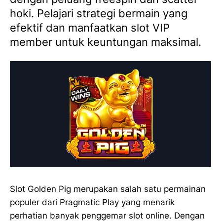
hoki. Pelajari strategi bermain yang
efektif dan manfaatkan slot VIP
member untuk keuntungan maksimal.
Slot Golden Pig merupakan salah satu permainan
populer dari Pragmatic Play yang menarik
perhatian banyak penggemar slot online. Dengan