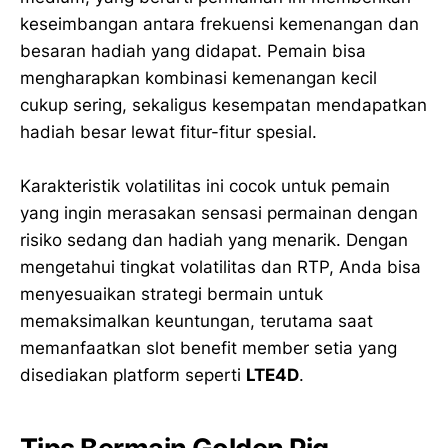
keseimbangan antara frekuensi kemenangan dan
besaran hadiah yang didapat. Pemain bisa
mengharapkan kombinasi kemenangan kecil
cukup sering, sekaligus kesempatan mendapatkan
hadiah besar lewat fitur-fitur spesial.
Karakteristik volatilitas ini cocok untuk pemain
yang ingin merasakan sensasi permainan dengan
risiko sedang dan hadiah yang menarik. Dengan
mengetahui tingkat volatilitas dan RTP, Anda bisa
menyesuaikan strategi bermain untuk
memaksimalkan keuntungan, terutama saat
memanfaatkan slot benefit member setia yang
disediakan platform seperti
LTE4D
.