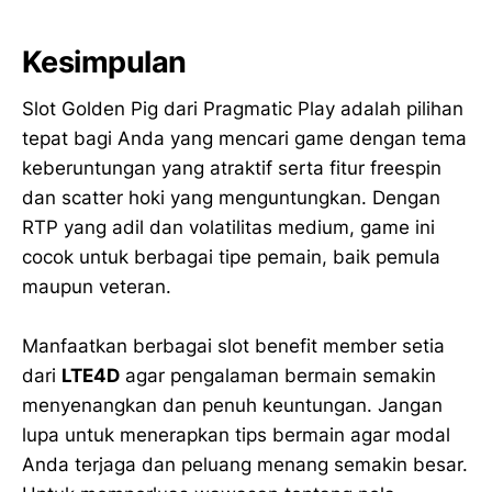
Kesimpulan
Slot Golden Pig dari Pragmatic Play adalah pilihan
tepat bagi Anda yang mencari game dengan tema
keberuntungan yang atraktif serta fitur freespin
dan scatter hoki yang menguntungkan. Dengan
RTP yang adil dan volatilitas medium, game ini
cocok untuk berbagai tipe pemain, baik pemula
maupun veteran.
Manfaatkan berbagai slot benefit member setia
dari
LTE4D
agar pengalaman bermain semakin
menyenangkan dan penuh keuntungan. Jangan
lupa untuk menerapkan tips bermain agar modal
Anda terjaga dan peluang menang semakin besar.