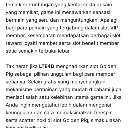
tema keberuntungan yang kental serta desain
yang memikat, game ini menawarkan sensasi
bermain yang seru dan menguntungkan. Apalagi,
bagi para pemain yang tergabung dalam slot VIP
member, kesempatan mendapatkan berbagai slot
reward loyalti member serta slot benefit member
setia semakin terbuka lebar.
Tak heran jika
LTE4D
menghadirkan slot Golden
Pig sebagai pilihan unggulan bagi para member
setianya. Selain grafis yang menyenangkan,
mekanisme permainan yang mudah dipahami juga
menjadi salah satu kelebihan utama game ini. Jika
Anda ingin mengetahui lebih dalam mengenai
keunggulan dan cara memaksimalkan freespin
serta scatter hoki di slot Golden Pig, simak ulasan