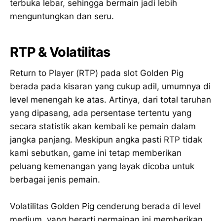
terbuka lebar, sehingga bermain jadi lebih
menguntungkan dan seru.
RTP & Volatilitas
Return to Player (RTP) pada slot Golden Pig
berada pada kisaran yang cukup adil, umumnya di
level menengah ke atas. Artinya, dari total taruhan
yang dipasang, ada persentase tertentu yang
secara statistik akan kembali ke pemain dalam
jangka panjang. Meskipun angka pasti RTP tidak
kami sebutkan, game ini tetap memberikan
peluang kemenangan yang layak dicoba untuk
berbagai jenis pemain.
Volatilitas Golden Pig cenderung berada di level
medium, yang berarti permainan ini memberikan