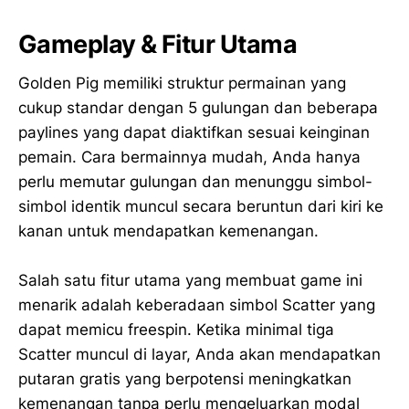
Gameplay & Fitur Utama
Golden Pig memiliki struktur permainan yang
cukup standar dengan 5 gulungan dan beberapa
paylines yang dapat diaktifkan sesuai keinginan
pemain. Cara bermainnya mudah, Anda hanya
perlu memutar gulungan dan menunggu simbol-
simbol identik muncul secara beruntun dari kiri ke
kanan untuk mendapatkan kemenangan.
Salah satu fitur utama yang membuat game ini
menarik adalah keberadaan simbol Scatter yang
dapat memicu freespin. Ketika minimal tiga
Scatter muncul di layar, Anda akan mendapatkan
putaran gratis yang berpotensi meningkatkan
kemenangan tanpa perlu mengeluarkan modal