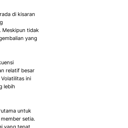
rada di kisaran
ng
 Meskipun tidak
gembalian yang
kuensi
n relatif besar
latilitas ini
 lebih
erutama untuk
 member setia.
i yang tepat