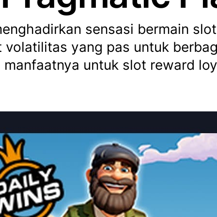
menghadirkan sensasi bermain slot
t volatilitas yang pas untuk berbag
 manfaatnya untuk slot reward loy