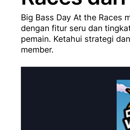
Big Bass Day At the Races 
dengan fitur seru dan tingka
pemain. Ketahui strategi dan
member.