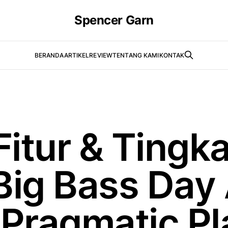
Spencer Garn
BERANDA
ARTIKEL
REVIEW
TENTANG KAMI
KONTAK
itur & Tingka
 Big Bass Day
 Pragmatic Pl