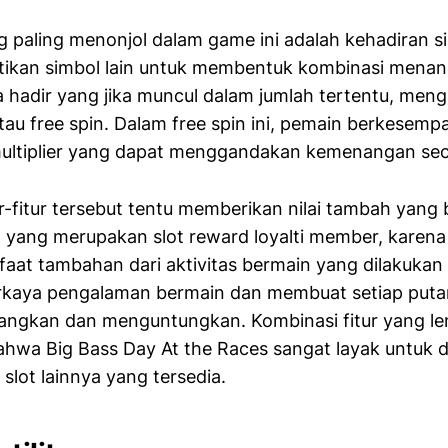
g paling menonjol dalam game ini adalah kehadiran s
kan simbol lain untuk membentuk kombinasi menang.
ga hadir yang jika muncul dalam jumlah tertentu, men
atau free spin. Dalam free spin ini, pemain berkesemp
ltiplier yang dapat menggandakan kemenangan secar
r-fitur tersebut tentu memberikan nilai tambah yang b
n yang merupakan slot reward loyalti member, karena
at tambahan dari aktivitas bermain yang dilakukan s
erkaya pengalaman bermain dan membuat setiap puta
ngkan dan menguntungkan. Kombinasi fitur yang len
wa Big Bass Day At the Races sangat layak untuk di
 slot lainnya yang tersedia.