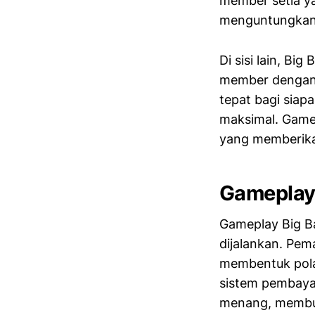
member setia ya
menguntungkan
Di sisi lain, Bi
member dengan 
tepat bagi siap
maksimal. Game
yang memberik
Gameplay 
Gameplay Big B
dijalankan. Pe
membentuk pola
sistem pembayar
menang, membua