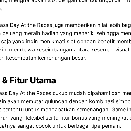
ng mengharapkan slot dengan kualitas tinggi dan fit
.
g Bass Day At the Races juga memberikan nilai lebih bagi
peluang meraih hadiah yang menarik, sehingga menja
a saja yang ingin menikmati slot dengan benefit memb
 ini membawa keseimbangan antara keseruan visual
an kesempatan kemenangan besar.
& Fitur Utama
ass Day At the Races cukup mudah dipahami dan men
main akan memutar gulungan dengan kombinasi simbo
 tertentu untuk mendapatkan kemenangan. Game i
an yang fleksibel serta fitur bonus yang meningkat
tnya sangat cocok untuk berbagai tipe pemain.