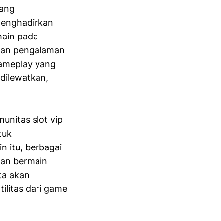
yang
menghadirkan
main pada
kan pengalaman
gameplay yang
 dilewatkan,
unitas slot vip
tuk
 itu, berbagai
man bermain
ta akan
ilitas dari game