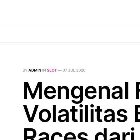
BY
ADMIN
IN
SLOT
—
07 JUL 2026
Mengenal F
Volatilitas
Races dari