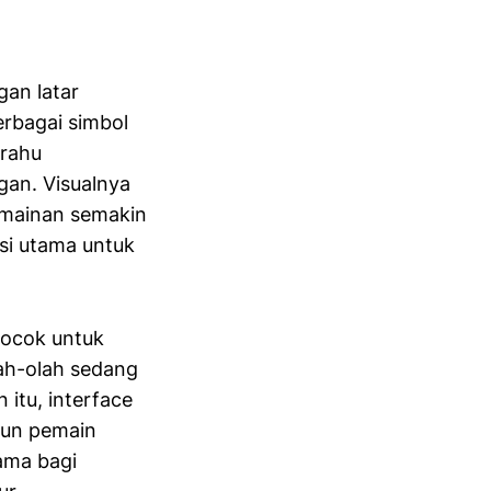
an latar
rbagai simbol
erahu
an. Visualnya
rmainan semakin
si utama untuk
cocok untuk
ah-olah sedang
itu, interface
pun pemain
tama bagi