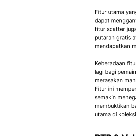
Fitur utama yan
dapat mengganti
fitur scatter ju
putaran gratis 
mendapatkan mu
Keberadaan fitu
lagi bagi pemai
merasakan manfa
Fitur ini memp
semakin menega
membuktikan bah
utama di koleksi