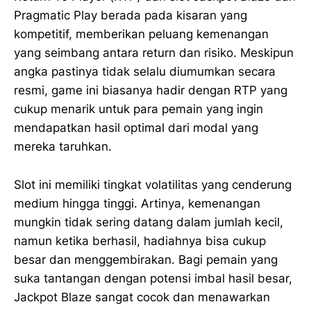
Pragmatic Play berada pada kisaran yang
kompetitif, memberikan peluang kemenangan
yang seimbang antara return dan risiko. Meskipun
angka pastinya tidak selalu diumumkan secara
resmi, game ini biasanya hadir dengan RTP yang
cukup menarik untuk para pemain yang ingin
mendapatkan hasil optimal dari modal yang
mereka taruhkan.
Slot ini memiliki tingkat volatilitas yang cenderung
medium hingga tinggi. Artinya, kemenangan
mungkin tidak sering datang dalam jumlah kecil,
namun ketika berhasil, hadiahnya bisa cukup
besar dan menggembirakan. Bagi pemain yang
suka tantangan dengan potensi imbal hasil besar,
Jackpot Blaze sangat cocok dan menawarkan