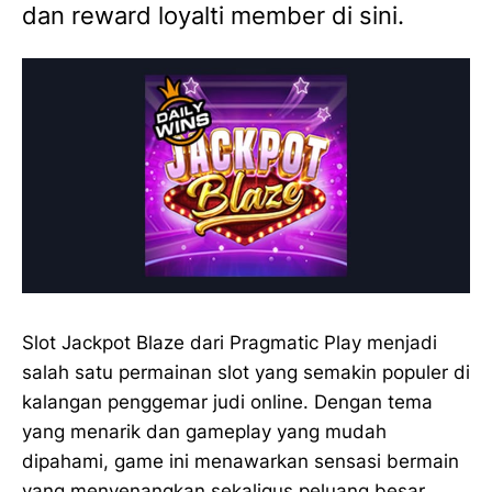
dan reward loyalti member di sini.
Slot Jackpot Blaze dari Pragmatic Play menjadi
salah satu permainan slot yang semakin populer di
kalangan penggemar judi online. Dengan tema
yang menarik dan gameplay yang mudah
dipahami, game ini menawarkan sensasi bermain
yang menyenangkan sekaligus peluang besar