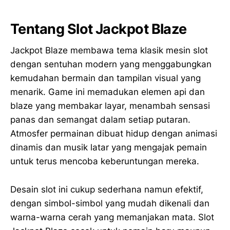
Tentang Slot Jackpot Blaze
Jackpot Blaze membawa tema klasik mesin slot
dengan sentuhan modern yang menggabungkan
kemudahan bermain dan tampilan visual yang
menarik. Game ini memadukan elemen api dan
blaze yang membakar layar, menambah sensasi
panas dan semangat dalam setiap putaran.
Atmosfer permainan dibuat hidup dengan animasi
dinamis dan musik latar yang mengajak pemain
untuk terus mencoba keberuntungan mereka.
Desain slot ini cukup sederhana namun efektif,
dengan simbol-simbol yang mudah dikenali dan
warna-warna cerah yang memanjakan mata. Slot