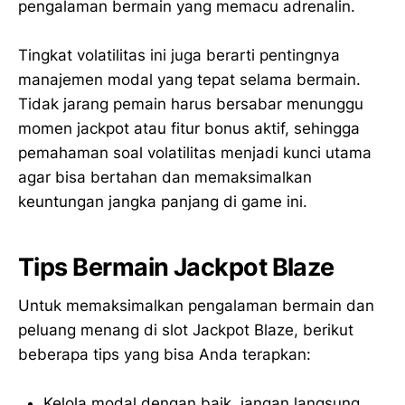
pengalaman bermain yang memacu adrenalin.
Tingkat volatilitas ini juga berarti pentingnya
manajemen modal yang tepat selama bermain.
Tidak jarang pemain harus bersabar menunggu
momen jackpot atau fitur bonus aktif, sehingga
pemahaman soal volatilitas menjadi kunci utama
agar bisa bertahan dan memaksimalkan
keuntungan jangka panjang di game ini.
Tips Bermain Jackpot Blaze
Untuk memaksimalkan pengalaman bermain dan
peluang menang di slot Jackpot Blaze, berikut
beberapa tips yang bisa Anda terapkan:
Kelola modal dengan baik, jangan langsung