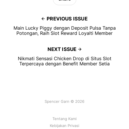
PREVIOUS ISSUE
Main Lucky Piggy dengan Deposit Pulsa Tanpa
Potongan, Raih Slot Reward Loyalti Member
NEXT ISSUE
Nikmati Sensasi Chicken Drop di Situs Slot
Terpercaya dengan Benefit Member Setia
Spencer Garn © 2026
Tentang Kami
Kebijakan Privasi