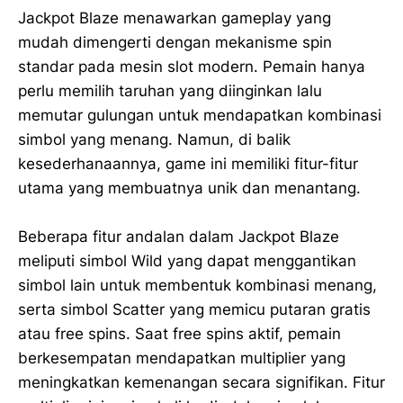
Jackpot Blaze menawarkan gameplay yang
mudah dimengerti dengan mekanisme spin
standar pada mesin slot modern. Pemain hanya
perlu memilih taruhan yang diinginkan lalu
memutar gulungan untuk mendapatkan kombinasi
simbol yang menang. Namun, di balik
kesederhanaannya, game ini memiliki fitur-fitur
utama yang membuatnya unik dan menantang.
Beberapa fitur andalan dalam Jackpot Blaze
meliputi simbol Wild yang dapat menggantikan
simbol lain untuk membentuk kombinasi menang,
serta simbol Scatter yang memicu putaran gratis
atau free spins. Saat free spins aktif, pemain
berkesempatan mendapatkan multiplier yang
meningkatkan kemenangan secara signifikan. Fitur