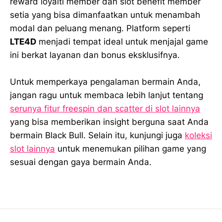
reward loyalti member dan slot benefit member
setia yang bisa dimanfaatkan untuk menambah
modal dan peluang menang. Platform seperti
LTE4D
menjadi tempat ideal untuk menjajal game
ini berkat layanan dan bonus eksklusifnya.
Untuk memperkaya pengalaman bermain Anda,
jangan ragu untuk membaca lebih lanjut tentang
serunya fitur freespin dan scatter di slot lainnya
yang bisa memberikan insight berguna saat Anda
bermain Black Bull. Selain itu, kunjungi juga
koleksi
slot lainnya
untuk menemukan pilihan game yang
sesuai dengan gaya bermain Anda.