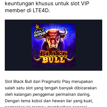
keuntungan khusus untuk slot VIP
member di LTE4D.
Slot Black Bull dari Pragmatic Play merupakan
salah satu slot yang tengah banyak dibicarakan
oleh kalangan penggemar permainan daring.
Dengan tema koboi dan hewan liar yang kuat,