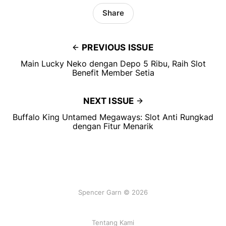
Share
PREVIOUS ISSUE
Main Lucky Neko dengan Depo 5 Ribu, Raih Slot
Benefit Member Setia
NEXT ISSUE
Buffalo King Untamed Megaways: Slot Anti Rungkad
dengan Fitur Menarik
Spencer Garn © 2026
Tentang Kami