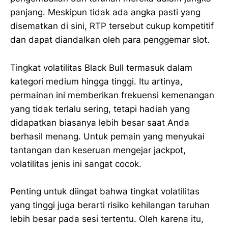
panjang. Meskipun tidak ada angka pasti yang
disematkan di sini, RTP tersebut cukup kompetitif
dan dapat diandalkan oleh para penggemar slot.
Tingkat volatilitas Black Bull termasuk dalam
kategori medium hingga tinggi. Itu artinya,
permainan ini memberikan frekuensi kemenangan
yang tidak terlalu sering, tetapi hadiah yang
didapatkan biasanya lebih besar saat Anda
berhasil menang. Untuk pemain yang menyukai
tantangan dan keseruan mengejar jackpot,
volatilitas jenis ini sangat cocok.
Penting untuk diingat bahwa tingkat volatilitas
yang tinggi juga berarti risiko kehilangan taruhan
lebih besar pada sesi tertentu. Oleh karena itu,