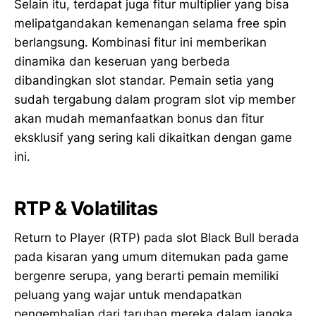
Selain itu, terdapat juga fitur multiplier yang bisa
melipatgandakan kemenangan selama free spin
berlangsung. Kombinasi fitur ini memberikan
dinamika dan keseruan yang berbeda
dibandingkan slot standar. Pemain setia yang
sudah tergabung dalam program slot vip member
akan mudah memanfaatkan bonus dan fitur
eksklusif yang sering kali dikaitkan dengan game
ini.
RTP & Volatilitas
Return to Player (RTP) pada slot Black Bull berada
pada kisaran yang umum ditemukan pada game
bergenre serupa, yang berarti pemain memiliki
peluang yang wajar untuk mendapatkan
pengembalian dari taruhan mereka dalam jangka