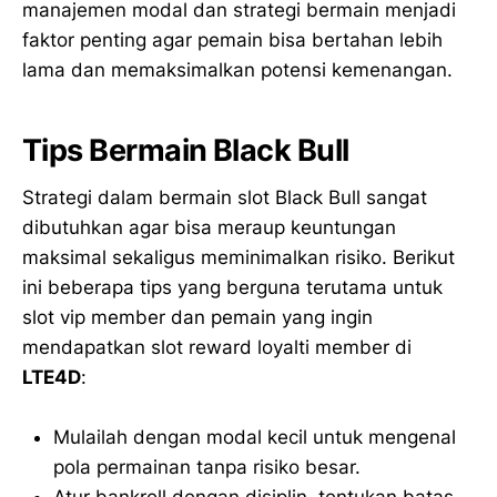
manajemen modal dan strategi bermain menjadi
faktor penting agar pemain bisa bertahan lebih
lama dan memaksimalkan potensi kemenangan.
Tips Bermain Black Bull
Strategi dalam bermain slot Black Bull sangat
dibutuhkan agar bisa meraup keuntungan
maksimal sekaligus meminimalkan risiko. Berikut
ini beberapa tips yang berguna terutama untuk
slot vip member dan pemain yang ingin
mendapatkan slot reward loyalti member di
LTE4D
:
Mulailah dengan modal kecil untuk mengenal
pola permainan tanpa risiko besar.