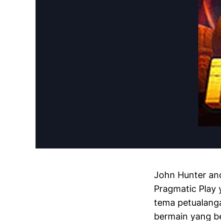
John Hunter and
Pragmatic Play 
tema petualang
bermain yang b