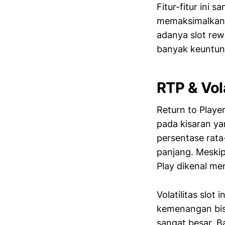
Fitur-fitur ini
memaksimalkan 
adanya slot rew
banyak keuntung
RTP & Vola
Return to Play
pada kisaran ya
persentase rata
panjang. Meskip
Play dikenal me
Volatilitas slot
kemenangan bisa
sangat besar. 