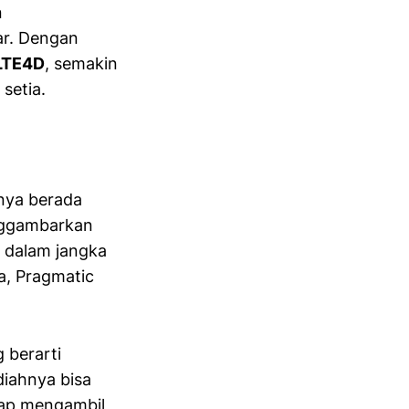
n
r. Dengan
LTE4D
, semakin
setia.
nya berada
enggambarkan
n dalam jangka
a, Pragmatic
g berarti
diahnya bisa
iap mengambil