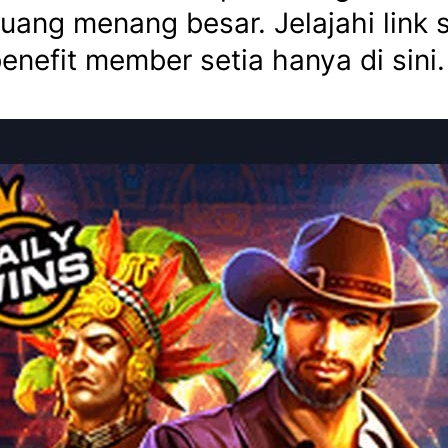
uang menang besar. Jelajahi link s
enefit member setia hanya di sini.