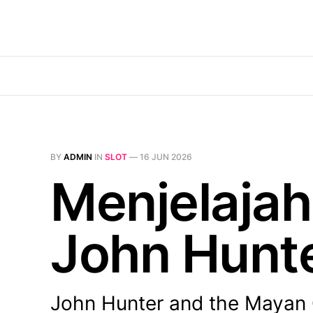
BY
ADMIN
IN
SLOT
—
16 JUN 2026
Menjelajah
John Hunt
John Hunter and the Mayan