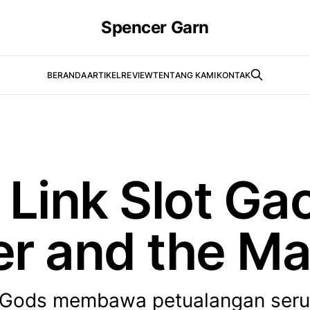
Spencer Garn
BERANDA
ARTIKEL
REVIEW
TENTANG KAMI
KONTAK
 Link Slot G
er and the M
 Gods membawa petualangan seru