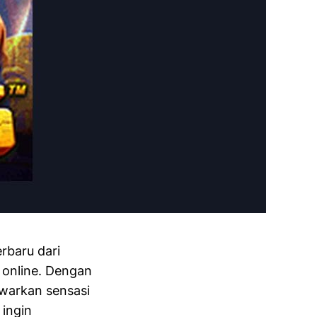
rbaru dari
 online. Dengan
warkan sensasi
ingin