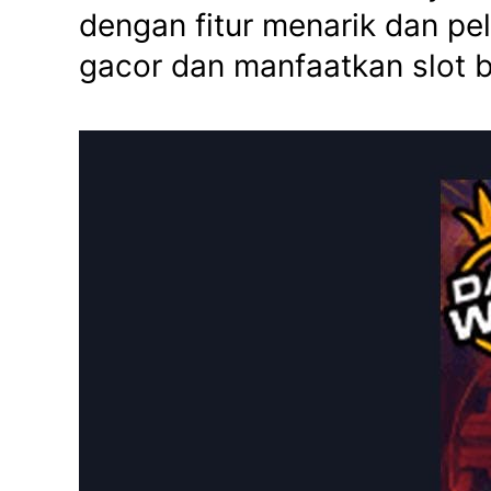
dengan fitur menarik dan pel
gacor dan manfaatkan slot b