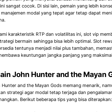
t ini sangat cocok. Di sisi lain, pemain yang lebih kons
manajemen modal yang tepat agar tetap dapat meni
ma.
 karakteristik RTP dan volatilitas ini, slot vip mem
ategi bermain sehingga bisa lebih optimal. Slot rewa
rsedia tentunya menjadi nilai plus tambahan, mema
 membawa keuntungan jangka panjang yang maksimal
ain John Hunter and the Mayan 
n Hunter and the Mayan Gods memang menarik, nam
an strategi agar modal tetap terjaga dan pengalama
ngkan. Berikut beberapa tips yang bisa diterapkan: