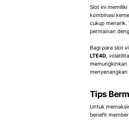
Slot ini memili
kombinasi kemen
cukup menarik. 
permainan denga
Bagi para slot 
LTE4D
, volatil
memungkinkan p
menyenangkan t
Tips Berm
Untuk memaksim
benefit member 