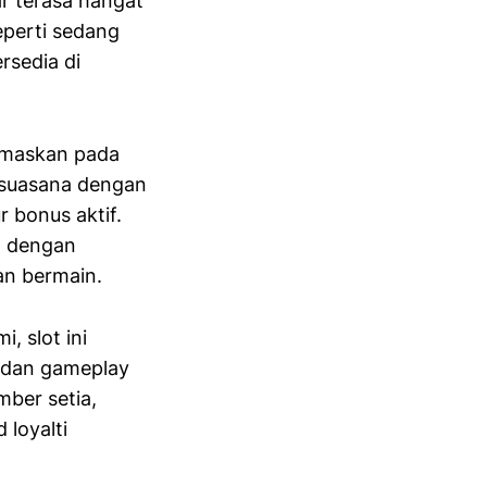
r terasa hangat
perti sedang
rsedia di
emaskan pada
 suasana dengan
r bonus aktif.
, dengan
an bermain.
, slot ini
 dan gameplay
ber setia,
 loyalti