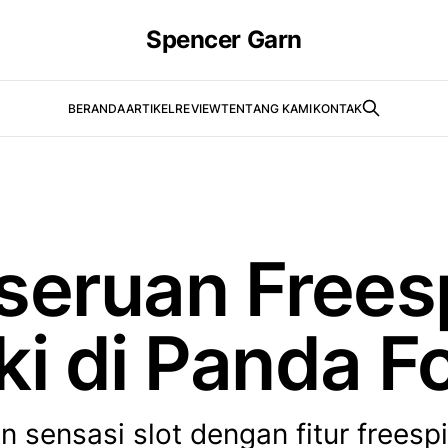
Spencer Garn
BERANDA
ARTIKEL
REVIEW
TENTANG KAMI
KONTAK
seruan Frees
ki di Panda F
sensasi slot dengan fitur freesp