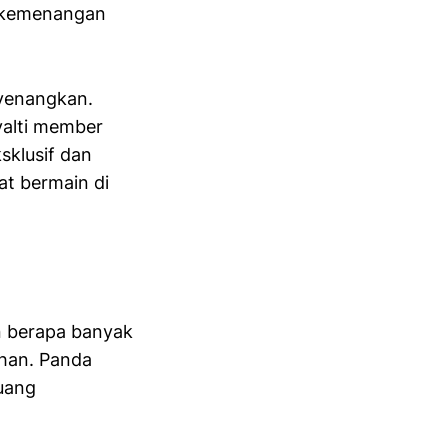
i kemenangan
yenangkan.
yalti member
sklusif dan
t bermain di
n berapa banyak
uhan. Panda
luang