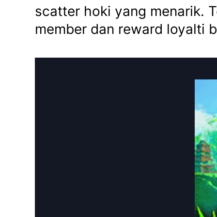
scatter hoki yang menarik. 
member dan reward loyalti