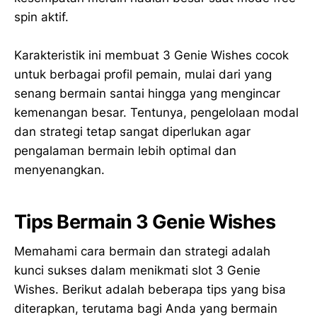
spin aktif.
Karakteristik ini membuat 3 Genie Wishes cocok
untuk berbagai profil pemain, mulai dari yang
senang bermain santai hingga yang mengincar
kemenangan besar. Tentunya, pengelolaan modal
dan strategi tetap sangat diperlukan agar
pengalaman bermain lebih optimal dan
menyenangkan.
Tips Bermain 3 Genie Wishes
Memahami cara bermain dan strategi adalah
kunci sukses dalam menikmati slot 3 Genie
Wishes. Berikut adalah beberapa tips yang bisa
diterapkan, terutama bagi Anda yang bermain