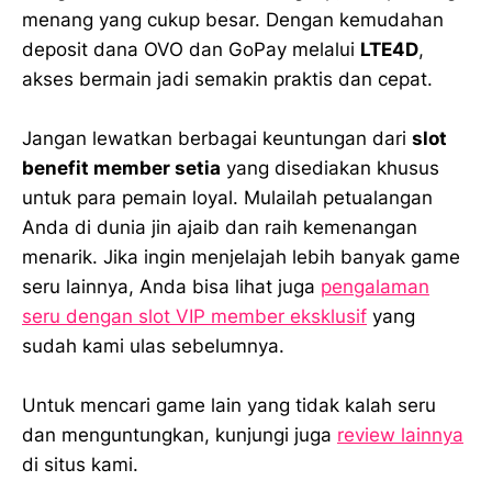
menang yang cukup besar. Dengan kemudahan
deposit dana OVO dan GoPay melalui
LTE4D
,
akses bermain jadi semakin praktis dan cepat.
Jangan lewatkan berbagai keuntungan dari
slot
benefit member setia
yang disediakan khusus
untuk para pemain loyal. Mulailah petualangan
Anda di dunia jin ajaib dan raih kemenangan
menarik. Jika ingin menjelajah lebih banyak game
seru lainnya, Anda bisa lihat juga
pengalaman
seru dengan slot VIP member eksklusif
yang
sudah kami ulas sebelumnya.
Untuk mencari game lain yang tidak kalah seru
dan menguntungkan, kunjungi juga
review lainnya
di situs kami.