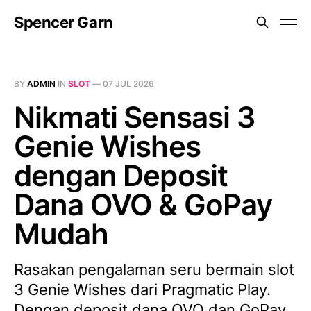
Spencer Garn
BY
ADMIN
IN
SLOT
—
07 JUL 2026
Nikmati Sensasi 3
Genie Wishes
dengan Deposit
Dana OVO & GoPay
Mudah
Rasakan pengalaman seru bermain slot
3 Genie Wishes dari Pragmatic Play.
Dengan deposit dana OVO dan GoPay,