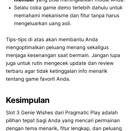
Selalu coba game demo terlebih dahulu untuk
memahami mekanisme dan fitur tanpa harus
mengeluarkan uang asli.
Tips-tips di atas akan membantu Anda
mengoptimalkan peluang menang sekaligus
menjaga kesenangan saat bermain. Jangan lupa
juga untuk rutin mengecek update dan review
terbaru agar tidak ketinggalan info menarik
tentang game favorit Anda.
Kesimpulan
Slot 3 Genie Wishes dari Pragmatic Play adalah
pilihan tepat bagi Anda yang mencari permainan
dengan tema menarik, fitur lengkap, dan peluang