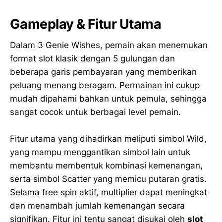
Gameplay & Fitur Utama
Dalam 3 Genie Wishes, pemain akan menemukan
format slot klasik dengan 5 gulungan dan
beberapa garis pembayaran yang memberikan
peluang menang beragam. Permainan ini cukup
mudah dipahami bahkan untuk pemula, sehingga
sangat cocok untuk berbagai level pemain.
Fitur utama yang dihadirkan meliputi simbol Wild,
yang mampu menggantikan simbol lain untuk
membantu membentuk kombinasi kemenangan,
serta simbol Scatter yang memicu putaran gratis.
Selama free spin aktif, multiplier dapat meningkat
dan menambah jumlah kemenangan secara
signifikan. Fitur ini tentu sangat disukai oleh
slot