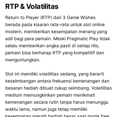
RTP & Volatilitas
Return to Player (RTP) dari 3 Genie Wishes
berada pada kisaran rata-rata untuk slot online
modern, memberikan kesempatan menang yang
adil bagi para pemain. Meski Pragmatic Play tidak
selalu memberikan angka pasti di setiap rilis,
pemain bisa berharap RTP yang kompetitif dan
menguntungkan.
Slot ini memiliki volatilitas sedang, yang berarti
keseimbangan antara frekuensi kemenangan dan
besaran hadiah dibuat cukup seimbang. Volatilitas
medium memungkinkan pemain menikmati
kemenangan secara rutin tanpa harus menunggu
waktu lama, namun juga tetap memiliki
kesempatan meraih hadiah besar saat mode free