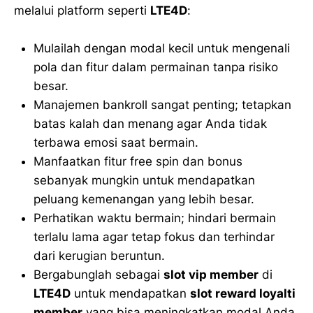
melalui platform seperti
LTE4D
:
Mulailah dengan modal kecil untuk mengenali
pola dan fitur dalam permainan tanpa risiko
besar.
Manajemen bankroll sangat penting; tetapkan
batas kalah dan menang agar Anda tidak
terbawa emosi saat bermain.
Manfaatkan fitur free spin dan bonus
sebanyak mungkin untuk mendapatkan
peluang kemenangan yang lebih besar.
Perhatikan waktu bermain; hindari bermain
terlalu lama agar tetap fokus dan terhindar
dari kerugian beruntun.
Bergabunglah sebagai
slot vip member
di
LTE4D
untuk mendapatkan
slot reward loyalti
member
yang bisa meningkatkan modal Anda.