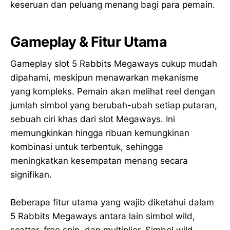
keseruan dan peluang menang bagi para pemain.
Gameplay & Fitur Utama
Gameplay slot 5 Rabbits Megaways cukup mudah
dipahami, meskipun menawarkan mekanisme
yang kompleks. Pemain akan melihat reel dengan
jumlah simbol yang berubah-ubah setiap putaran,
sebuah ciri khas dari slot Megaways. Ini
memungkinkan hingga ribuan kemungkinan
kombinasi untuk terbentuk, sehingga
meningkatkan kesempatan menang secara
signifikan.
Beberapa fitur utama yang wajib diketahui dalam
5 Rabbits Megaways antara lain simbol wild,