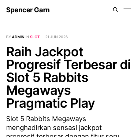
Spencer Garn
BY
ADMIN
IN
SLOT
—
21 JUN 2026
Raih Jackpot
Progresif Terbesar di
Slot 5 Rabbits
Megaways
Pragmatic Play
Slot 5 Rabbits Megaways
menghadirkan sensasi jackpot
progresif terbesar dengan fitur seru