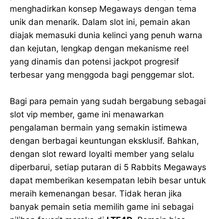
menghadirkan konsep Megaways dengan tema
unik dan menarik. Dalam slot ini, pemain akan
diajak memasuki dunia kelinci yang penuh warna
dan kejutan, lengkap dengan mekanisme reel
yang dinamis dan potensi jackpot progresif
terbesar yang menggoda bagi penggemar slot.
Bagi para pemain yang sudah bergabung sebagai
slot vip member, game ini menawarkan
pengalaman bermain yang semakin istimewa
dengan berbagai keuntungan eksklusif. Bahkan,
dengan slot reward loyalti member yang selalu
diperbarui, setiap putaran di 5 Rabbits Megaways
dapat memberikan kesempatan lebih besar untuk
meraih kemenangan besar. Tidak heran jika
banyak pemain setia memilih game ini sebagai