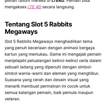
pilihan favorit mereka di
LTE4D
. Pemain bisa
mengakses
LTE 4D
secara langsung.
Tentang Slot 5 Rabbits
Megaways
Slot 5 Rabbits Megaways menghadirkan tema
yang penuh keceriaan dengan animasi bergaya
kartun yang memukau. Game ini mengajak pemain
menjelajahi petualangan kelinci-kelinci ceria dalam
sebuah ladang yang dipenuhi dengan simbol-
simbol warna-warni dan elemen yang menghibur.
Suasana yang cerah dan desain visual yang
menarik membuat permainan ini cocok untuk
semua kalangan pemain, baik pemula maupun
veteran.