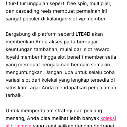
fitur-fitur unggulan seperti free spin, multiplier,
dan cascading reels membuat permainan ini
sangat populer di kalangan slot vip member.
Bergabung di platform seperti
LTE4D
akan
memberikan Anda akses pada berbagai
keuntungan tambahan, mulai dari slot reward
loyalti member hingga slot benefit member setia
yang membuat pengalaman bermain semakin
menguntungkan. Jangan lupa untuk selalu coba
variasi slot dari koleksi yang lengkap tersedia di
situs kami agar Anda mendapatkan pengalaman
terbaik.
Untuk memperdalam strategi dan peluang
menang, Anda bisa melihat lebih banyak
koleksi
slot lainnya
yang kami sajikan dengan berbagai