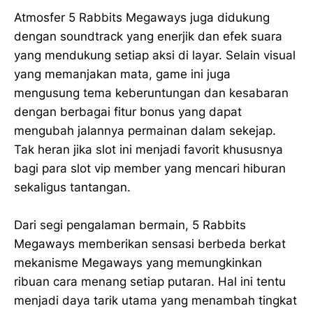
Atmosfer 5 Rabbits Megaways juga didukung
dengan soundtrack yang enerjik dan efek suara
yang mendukung setiap aksi di layar. Selain visual
yang memanjakan mata, game ini juga
mengusung tema keberuntungan dan kesabaran
dengan berbagai fitur bonus yang dapat
mengubah jalannya permainan dalam sekejap.
Tak heran jika slot ini menjadi favorit khususnya
bagi para slot vip member yang mencari hiburan
sekaligus tantangan.
Dari segi pengalaman bermain, 5 Rabbits
Megaways memberikan sensasi berbeda berkat
mekanisme Megaways yang memungkinkan
ribuan cara menang setiap putaran. Hal ini tentu
menjadi daya tarik utama yang menambah tingkat