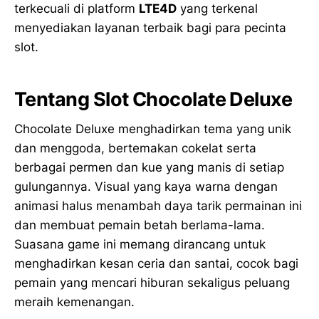
terkecuali di platform
LTE4D
yang terkenal
menyediakan layanan terbaik bagi para pecinta
slot.
Tentang Slot Chocolate Deluxe
Chocolate Deluxe menghadirkan tema yang unik
dan menggoda, bertemakan cokelat serta
berbagai permen dan kue yang manis di setiap
gulungannya. Visual yang kaya warna dengan
animasi halus menambah daya tarik permainan ini
dan membuat pemain betah berlama-lama.
Suasana game ini memang dirancang untuk
menghadirkan kesan ceria dan santai, cocok bagi
pemain yang mencari hiburan sekaligus peluang
meraih kemenangan.