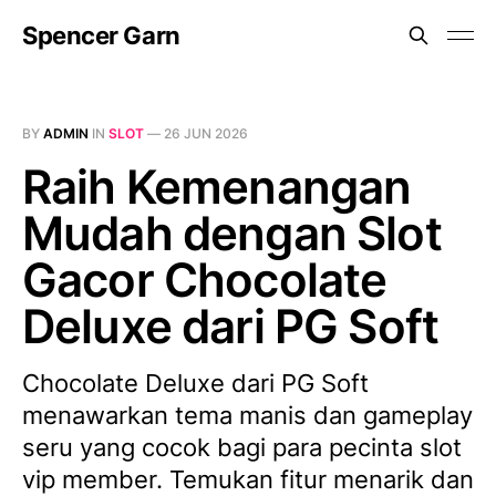
Spencer Garn
BY
ADMIN
IN
SLOT
—
26 JUN 2026
Raih Kemenangan
Mudah dengan Slot
Gacor Chocolate
Deluxe dari PG Soft
Chocolate Deluxe dari PG Soft
menawarkan tema manis dan gameplay
seru yang cocok bagi para pecinta slot
vip member. Temukan fitur menarik dan