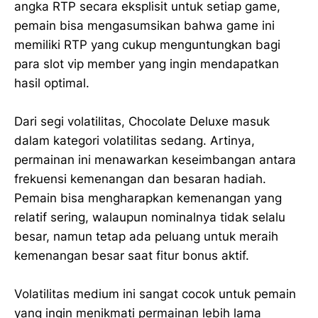
angka RTP secara eksplisit untuk setiap game,
pemain bisa mengasumsikan bahwa game ini
memiliki RTP yang cukup menguntungkan bagi
para slot vip member yang ingin mendapatkan
hasil optimal.
Dari segi volatilitas, Chocolate Deluxe masuk
dalam kategori volatilitas sedang. Artinya,
permainan ini menawarkan keseimbangan antara
frekuensi kemenangan dan besaran hadiah.
Pemain bisa mengharapkan kemenangan yang
relatif sering, walaupun nominalnya tidak selalu
besar, namun tetap ada peluang untuk meraih
kemenangan besar saat fitur bonus aktif.
Volatilitas medium ini sangat cocok untuk pemain
yang ingin menikmati permainan lebih lama