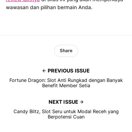
wawasan dan pilihan bermain Anda.
Share
PREVIOUS ISSUE
Fortune Dragon: Slot Anti Rungkad dengan Banyak
Benefit Member Setia
NEXT ISSUE
Candy Blitz, Slot Seru untuk Modal Receh yang
Berpotensi Cuan