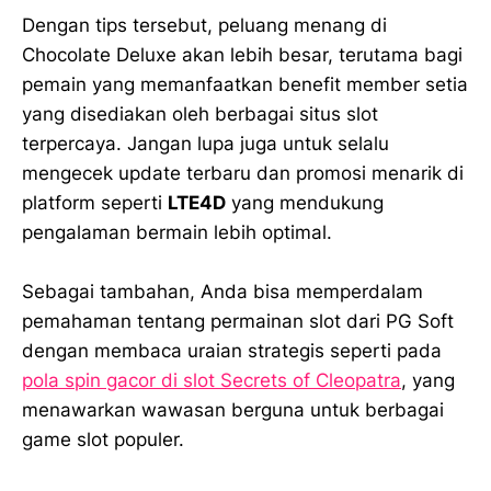
Dengan tips tersebut, peluang menang di
Chocolate Deluxe akan lebih besar, terutama bagi
pemain yang memanfaatkan benefit member setia
yang disediakan oleh berbagai situs slot
terpercaya. Jangan lupa juga untuk selalu
mengecek update terbaru dan promosi menarik di
platform seperti
LTE4D
yang mendukung
pengalaman bermain lebih optimal.
Sebagai tambahan, Anda bisa memperdalam
pemahaman tentang permainan slot dari PG Soft
dengan membaca uraian strategis seperti pada
pola spin gacor di slot Secrets of Cleopatra
, yang
menawarkan wawasan berguna untuk berbagai
game slot populer.