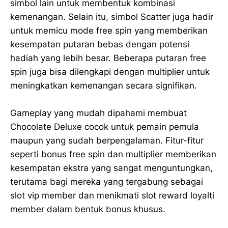
simbol lain untuk membentuk kombinasi
kemenangan. Selain itu, simbol Scatter juga hadir
untuk memicu mode free spin yang memberikan
kesempatan putaran bebas dengan potensi
hadiah yang lebih besar. Beberapa putaran free
spin juga bisa dilengkapi dengan multiplier untuk
meningkatkan kemenangan secara signifikan.
Gameplay yang mudah dipahami membuat
Chocolate Deluxe cocok untuk pemain pemula
maupun yang sudah berpengalaman. Fitur-fitur
seperti bonus free spin dan multiplier memberikan
kesempatan ekstra yang sangat menguntungkan,
terutama bagi mereka yang tergabung sebagai
slot vip member dan menikmati slot reward loyalti
member dalam bentuk bonus khusus.