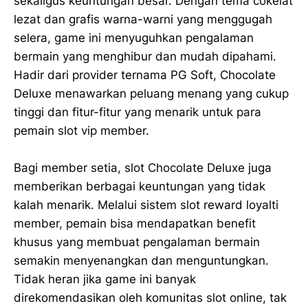
sekaligus keuntungan besar. Dengan tema cokelat
lezat dan grafis warna-warni yang menggugah
selera, game ini menyuguhkan pengalaman
bermain yang menghibur dan mudah dipahami.
Hadir dari provider ternama PG Soft, Chocolate
Deluxe menawarkan peluang menang yang cukup
tinggi dan fitur-fitur yang menarik untuk para
pemain slot vip member.
Bagi member setia, slot Chocolate Deluxe juga
memberikan berbagai keuntungan yang tidak
kalah menarik. Melalui sistem slot reward loyalti
member, pemain bisa mendapatkan benefit
khusus yang membuat pengalaman bermain
semakin menyenangkan dan menguntungkan.
Tidak heran jika game ini banyak
direkomendasikan oleh komunitas slot online, tak