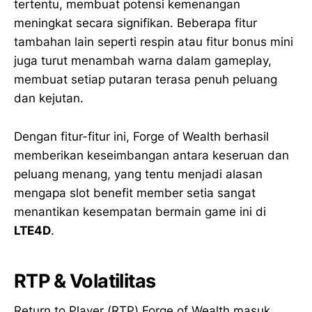
tertentu, membuat potensi kemenangan
meningkat secara signifikan. Beberapa fitur
tambahan lain seperti respin atau fitur bonus mini
juga turut menambah warna dalam gameplay,
membuat setiap putaran terasa penuh peluang
dan kejutan.
Dengan fitur-fitur ini, Forge of Wealth berhasil
memberikan keseimbangan antara keseruan dan
peluang menang, yang tentu menjadi alasan
mengapa slot benefit member setia sangat
menantikan kesempatan bermain game ini di
LTE4D
.
RTP & Volatilitas
Return to Player (RTP) Forge of Wealth masuk