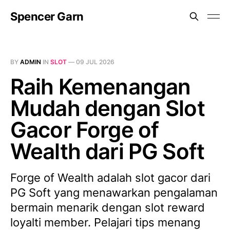
Spencer Garn
BY
ADMIN
IN
SLOT
—
09 JUL 2026
Raih Kemenangan
Mudah dengan Slot
Gacor Forge of
Wealth dari PG Soft
Forge of Wealth adalah slot gacor dari
PG Soft yang menawarkan pengalaman
bermain menarik dengan slot reward
loyalti member. Pelajari tips menang