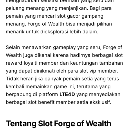
menghadirkan sensasi bermain yang seru dan
peluang menang yang menjanjikan. Bagi para
pemain yang mencari slot gacor gampang
menang, Forge of Wealth bisa menjadi pilihan
menarik untuk dieksplorasi lebih dalam.
Selain menawarkan gameplay yang seru, Forge of
Wealth juga dikenal karena hadirnya berbagai slot
reward loyalti member dan keuntungan tambahan
yang dapat dinikmati oleh para slot vip member.
Tidak heran jika banyak pemain setia yang terus
kembali memainkan game ini, terutama yang
bergabung di platform
LTE4D
yang menyediakan
berbagai slot benefit member setia eksklusif.
Tentang Slot Forge of Wealth