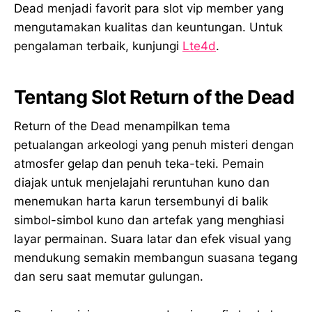
Dead menjadi favorit para slot vip member yang
mengutamakan kualitas dan keuntungan. Untuk
pengalaman terbaik, kunjungi
Lte4d
.
Tentang Slot Return of the Dead
Return of the Dead menampilkan tema
petualangan arkeologi yang penuh misteri dengan
atmosfer gelap dan penuh teka-teki. Pemain
diajak untuk menjelajahi reruntuhan kuno dan
menemukan harta karun tersembunyi di balik
simbol-simbol kuno dan artefak yang menghiasi
layar permainan. Suara latar dan efek visual yang
mendukung semakin membangun suasana tegang
dan seru saat memutar gulungan.