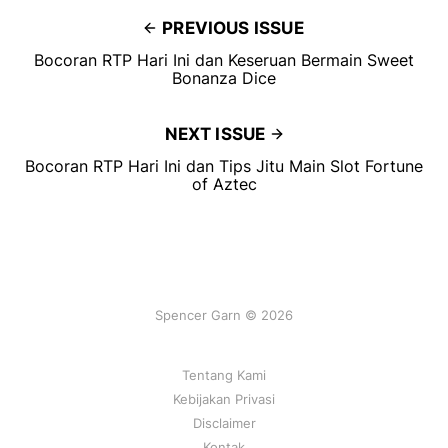
PREVIOUS ISSUE
Bocoran RTP Hari Ini dan Keseruan Bermain Sweet
Bonanza Dice
NEXT ISSUE
Bocoran RTP Hari Ini dan Tips Jitu Main Slot Fortune
of Aztec
Spencer Garn © 2026
Tentang Kami
Kebijakan Privasi
Disclaimer
Kontak