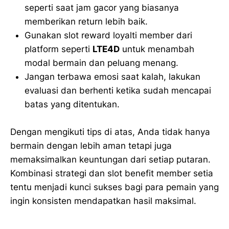
seperti saat jam gacor yang biasanya
memberikan return lebih baik.
Gunakan slot reward loyalti member dari
platform seperti
LTE4D
untuk menambah
modal bermain dan peluang menang.
Jangan terbawa emosi saat kalah, lakukan
evaluasi dan berhenti ketika sudah mencapai
batas yang ditentukan.
Dengan mengikuti tips di atas, Anda tidak hanya
bermain dengan lebih aman tetapi juga
memaksimalkan keuntungan dari setiap putaran.
Kombinasi strategi dan slot benefit member setia
tentu menjadi kunci sukses bagi para pemain yang
ingin konsisten mendapatkan hasil maksimal.