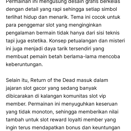
Permainan ini mengusung desain grafis berkelas
dengan detail yang rapi sehingga setiap simbol
terlihat hidup dan menarik. Tema ini cocok untuk
para penggemar slot yang menginginkan
pengalaman bermain tidak hanya dari sisi teknis
tapi juga estetika. Konsep petualangan dan misteri
ini juga menjadi daya tarik tersendiri yang
membuat pemain betah berlama-lama mencoba
keberuntungan.
Selain itu, Return of the Dead masuk dalam
jajaran slot gacor yang sedang banyak
dibicarakan di kalangan komunitas slot vip
member. Permainan ini menyuguhkan keseruan
yang tidak monoton, sehingga memberikan nilai
tambah untuk slot reward loyalti member yang
ingin terus mendapatkan bonus dan keuntungan