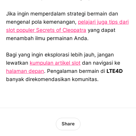
Jika ingin memperdalam strategi bermain dan
mengenal pola kemenangan,
pelajari juga tips dari
slot populer Secrets of Cleopatra
yang dapat
menambah ilmu permainan Anda.
Bagi yang ingin eksplorasi lebih jauh, jangan
lewatkan
kumpulan artikel slot
dan navigasi ke
halaman depan
. Pengalaman bermain di
LTE4D
banyak direkomendasikan komunitas.
Share