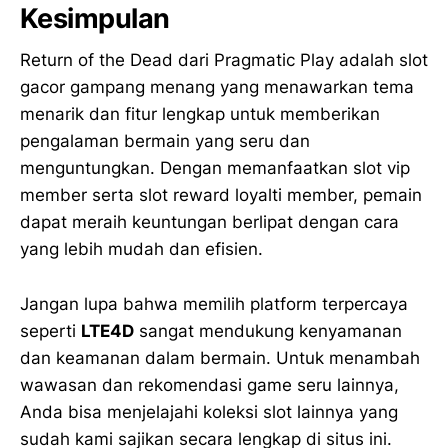
Kesimpulan
Return of the Dead dari Pragmatic Play adalah slot
gacor gampang menang yang menawarkan tema
menarik dan fitur lengkap untuk memberikan
pengalaman bermain yang seru dan
menguntungkan. Dengan memanfaatkan slot vip
member serta slot reward loyalti member, pemain
dapat meraih keuntungan berlipat dengan cara
yang lebih mudah dan efisien.
Jangan lupa bahwa memilih platform terpercaya
seperti
LTE4D
sangat mendukung kenyamanan
dan keamanan dalam bermain. Untuk menambah
wawasan dan rekomendasi game seru lainnya,
Anda bisa menjelajahi koleksi slot lainnya yang
sudah kami sajikan secara lengkap di situs ini.