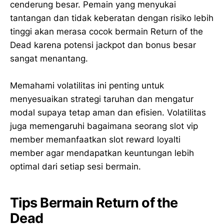
cenderung besar. Pemain yang menyukai
tantangan dan tidak keberatan dengan risiko lebih
tinggi akan merasa cocok bermain Return of the
Dead karena potensi jackpot dan bonus besar
sangat menantang.
Memahami volatilitas ini penting untuk
menyesuaikan strategi taruhan dan mengatur
modal supaya tetap aman dan efisien. Volatilitas
juga memengaruhi bagaimana seorang slot vip
member memanfaatkan slot reward loyalti
member agar mendapatkan keuntungan lebih
optimal dari setiap sesi bermain.
Tips Bermain Return of the
Dead