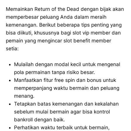
Memainkan Return of the Dead dengan bijak akan
memperbesar peluang Anda dalam meraih
kemenangan. Berikut beberapa tips penting yang
bisa diikuti, khususnya bagi slot vip member dan
pemain yang mengincar slot benefit member
setia:
Mulailah dengan modal kecil untuk mengenal
pola permainan tanpa risiko besar.
Manfaatkan fitur free spin dan bonus untuk
memperpanjang waktu bermain dan peluang
menang.
Tetapkan batas kemenangan dan kekalahan
sebelum mulai bermain agar bisa kontrol
bankroll dengan baik.
Perhatikan waktu terbaik untuk bermain,