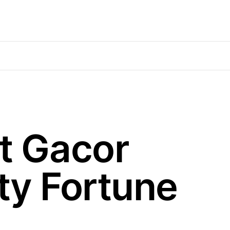
t Gacor
ity Fortune