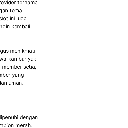
provider ternama
ngan tema
ot ini juga
ngin kembali
ligus menikmati
awarkan banyak
n member setia,
ember yang
dan aman.
dipenuhi dengan
ampion merah.