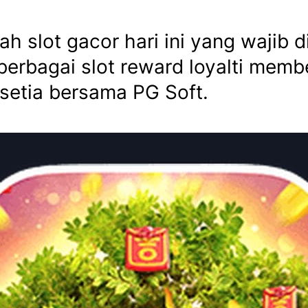
ah slot gacor hari ini yang wajib 
 berbagai slot reward loyalti memb
 setia bersama PG Soft.