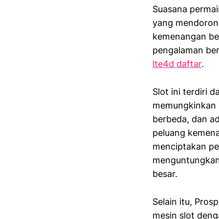
Suasana permai
yang mendorong
kemenangan bes
pengalaman berp
lte4d daftar
.
Slot ini terdir
memungkinkan be
berbeda, dan a
peluang kemenan
menciptakan per
menguntungkan 
besar.
Selain itu, Pro
mesin slot deng