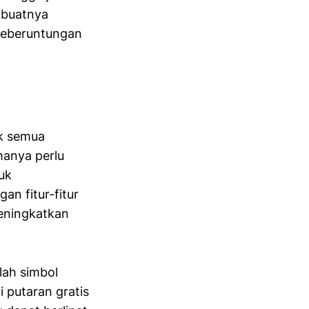
embuatnya
 keberuntungan
uk semua
hanya perlu
uk
an fitur-fitur
meningkatkan
lah simbol
i putaran gratis