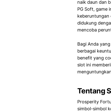
naik daun dan b
PG Soft, game 
keberuntungan d
didukung denga
mencoba perun
Bagi Anda yang 
berbagai keunt
benefit yang co
slot ini member
menguntungkan,
Tentang S
Prosperity Fort
simbol-simbol k