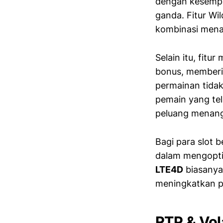
dengan kesempa
ganda. Fitur W
kombinasi mena
Selain itu, fitu
bonus, memberik
permainan tidak
pemain yang te
peluang menan
Bagi para slot 
dalam mengoptim
LTE4D
biasanya
meningkatkan p
RTP & Vola