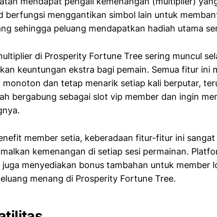
tan mendapat pengali kemenangan (multiplier) yang 
ild berfungsi menggantikan simbol lain untuk memb
ng sehingga peluang mendapatkan hadiah utama sem
r multiplier di Prosperity Fortune Tree sering muncul s
an keuntungan ekstra bagi pemain. Semua fitur ini 
 monoton dan tetap menarik setiap kali berputar, te
lah bergabung sebagai slot vip member dan ingin m
gnya.
benefit member setia, keberadaan fitur-fitur ini sang
alkan kemenangan di setiap sesi permainan. Platfo
 juga menyediakan bonus tambahan untuk member lo
eluang menang di Prosperity Fortune Tree.
tilitas