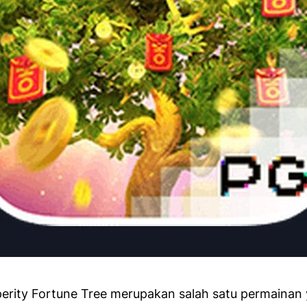
perity Fortune Tree merupakan salah satu permainan