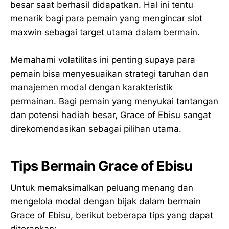
besar saat berhasil didapatkan. Hal ini tentu
menarik bagi para pemain yang mengincar slot
maxwin sebagai target utama dalam bermain.
Memahami volatilitas ini penting supaya para
pemain bisa menyesuaikan strategi taruhan dan
manajemen modal dengan karakteristik
permainan. Bagi pemain yang menyukai tantangan
dan potensi hadiah besar, Grace of Ebisu sangat
direkomendasikan sebagai pilihan utama.
Tips Bermain Grace of Ebisu
Untuk memaksimalkan peluang menang dan
mengelola modal dengan bijak dalam bermain
Grace of Ebisu, berikut beberapa tips yang dapat
diterapkan: