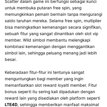
Scatter dalam game ini berfungsi sebagai kunci
untuk membuka putaran free spin, yang
memungkinkan pemain bermain tanpa mengurangi
saldo taruhan mereka. Selama free spin, multiplier
bisa meningkatkan kemenangan secara signifikan,
sebuah fitur yang sangat dinantikan oleh slot vip
member. Wild simbol membantu melengkapi
kombinasi kemenangan dengan menggantikan
simbol lain, sehingga peluang menang jadi lebih
besar.
Keberadaan fitur-fitur ini tentunya sangat
menguntungkan bagi member yang ingin
memanfaatkan slot reward loyalti member. Fitur
bonus seperti itu sering kali dipadukan dengan
reward lain yang disediakan oleh platform seperti
LTE4D
, sehingga memberikan manfaat maksimal