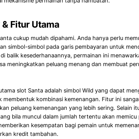
i mekanisme permainan tanpa hambatan.
& Fitur Utama
Santa cukup mudah dipahami. Anda hanya perlu mem
n simbol-simbol pada garis pembayaran untuk men
di balik kesederhanaannya, permainan ini menawarkan
isa meningkatkan peluang menang dan membuat per
r utama slot Santa adalah simbol Wild yang dapat me
tuk membentuk kombinasi kemenangan. Fitur ini san
an peluang kemenangan yang lebih sering. Selain itu
yang bila muncul dalam jumlah tertentu akan memicu 
, memberikan kesempatan bagi pemain untuk memena
rkan kredit tambahan.