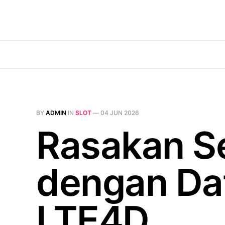
BY
ADMIN
IN
SLOT
—
04 JUN 2026
Rasakan Se
dengan Daf
LTE4D