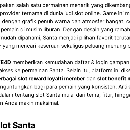
upakan salah satu permainan menarik yang dikemban
 provider ternama di dunia judi slot online. Game in
a dengan grafik penuh warna dan atmosfer hangat, 
 pemain di musim liburan. Dengan desain yang rama
udah dipahami, Santa menjadi pilihan favorit terut
r
yang mencari keseruan sekaligus peluang menang b
TE4D
memberikan kemudahan daftar & login gampan
es ke permainan Santa. Selain itu, platform ini dik
erbagai
slot reward loyalti member
dan
slot benefit
guntungkan bagi para pemain yang konsisten. Artike
alam tentang slot Santa mulai dari tema, fitur, hingg
n Anda makin maksimal.
lot Santa