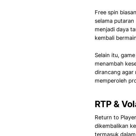
Free spin biasa
selama putaran g
menjadi daya t
kembali bermain
Selain itu, game
menambah keser
dirancang agar
memperoleh pro
RTP & Vola
Return to Playe
dikembalikan ke
termasuk dalam 