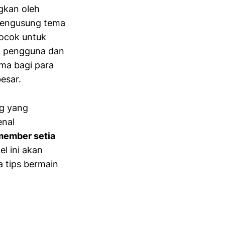
gkan oleh
i mengusung tema
cocok untuk
h pengguna dan
ama bagi para
esar.
g yang
enal
 member setia
l ini akan
a tips bermain