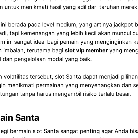
n untuk menikmati hasil yang adil dari taruhan merek
e ini berada pada level medium, yang artinya jackpot
jadi, tapi kemenangan yang lebih kecil akan muncul cu
ium ini sangat ideal bagi pemain yang menginginkan
an imbalan, terutama bagi
slot vip member
yang meng
l dan pengelolaan modal yang baik.
volatilitas tersebut, slot Santa dapat menjadi piliha
gin menikmati permainan yang menyenangkan dan se
ungan tanpa harus mengambil risiko terlalu besar.
ain Santa
gi bermain slot Santa sangat penting agar Anda bi