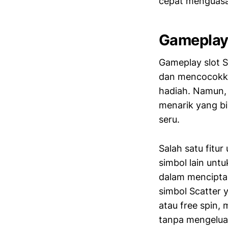
cepat menguasa
Gameplay 
Gameplay slot 
dan mencocokka
hadiah. Namun, 
menarik yang b
seru.
Salah satu fitu
simbol lain un
dalam menciptak
simbol Scatter 
atau free spin
tanpa mengelua