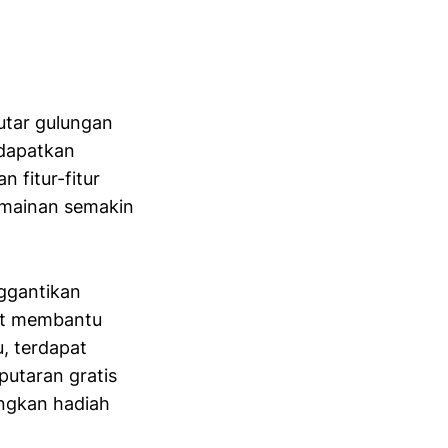
utar gulungan
dapatkan
 fitur-fitur
mainan semakin
nggantikan
gat membantu
, terdapat
putaran gratis
ngkan hadiah