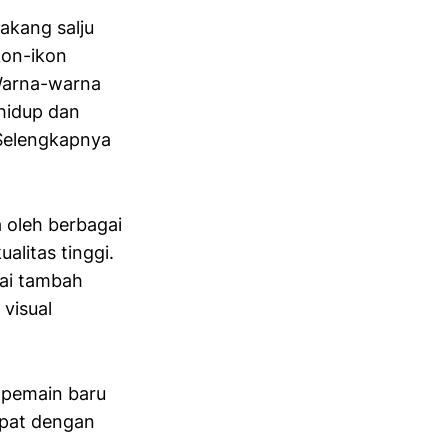
akang salju
kon-ikon
 Warna-warna
hidup dan
Selengkapnya
 oleh berbagai
alitas tinggi.
lai tambah
 visual
 pemain baru
apat dengan