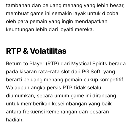
tambahan dan peluang menang yang lebih besar,
membuat game ini semakin layak untuk dicoba
oleh para pemain yang ingin mendapatkan
keuntungan lebih dari loyalti mereka.
RTP & Volatilitas
Return to Player (RTP) dari Mystical Spirits berada
pada kisaran rata-rata slot dari PG Soft, yang
berarti peluang menang pemain cukup kompetitif.
Walaupun angka persis RTP tidak selalu
diumumkan, secara umum game ini dirancang
untuk memberikan keseimbangan yang baik
antara frekuensi kemenangan dan besaran
hadiah.