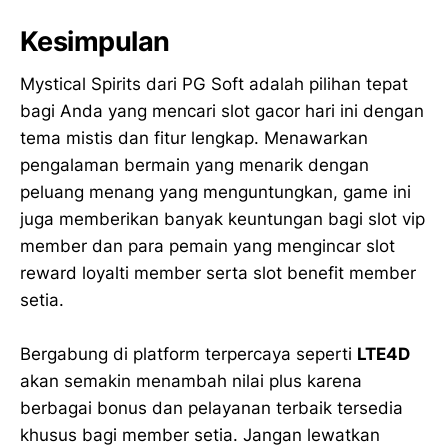
Kesimpulan
Mystical Spirits dari PG Soft adalah pilihan tepat
bagi Anda yang mencari slot gacor hari ini dengan
tema mistis dan fitur lengkap. Menawarkan
pengalaman bermain yang menarik dengan
peluang menang yang menguntungkan, game ini
juga memberikan banyak keuntungan bagi slot vip
member dan para pemain yang mengincar slot
reward loyalti member serta slot benefit member
setia.
Bergabung di platform terpercaya seperti
LTE4D
akan semakin menambah nilai plus karena
berbagai bonus dan pelayanan terbaik tersedia
khusus bagi member setia. Jangan lewatkan