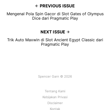
PREVIOUS ISSUE
Mengenal Pola Spin Gacor di Slot Gates of Olympus
Dice dari Pragmatic Play
NEXT ISSUE
Trik Auto Maxwin di Slot Ancient Egypt Classic dari
Pragmatic Play
Spencer Garn © 2026
Tentang Kami
Kebijakan Privasi
Disclaimer
Kontak