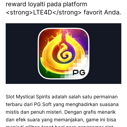
reward loyalti pada platform
<strong>LTE4D</strong> favorit Anda.
Slot Mystical Spirits adalah salah satu permainan
terbaru dari PG Soft yang menghadirkan suasana
mistis dan penuh misteri. Dengan grafis menarik
dan efek suara yang memanjakan, game ini bisa