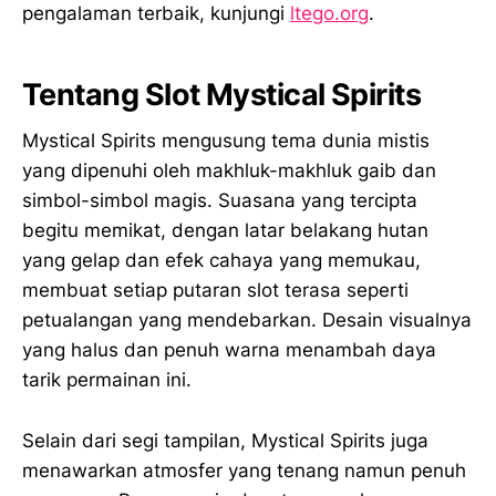
pengalaman terbaik, kunjungi
ltego.org
.
Tentang Slot Mystical Spirits
Mystical Spirits mengusung tema dunia mistis
yang dipenuhi oleh makhluk-makhluk gaib dan
simbol-simbol magis. Suasana yang tercipta
begitu memikat, dengan latar belakang hutan
yang gelap dan efek cahaya yang memukau,
membuat setiap putaran slot terasa seperti
petualangan yang mendebarkan. Desain visualnya
yang halus dan penuh warna menambah daya
tarik permainan ini.
Selain dari segi tampilan, Mystical Spirits juga
menawarkan atmosfer yang tenang namun penuh