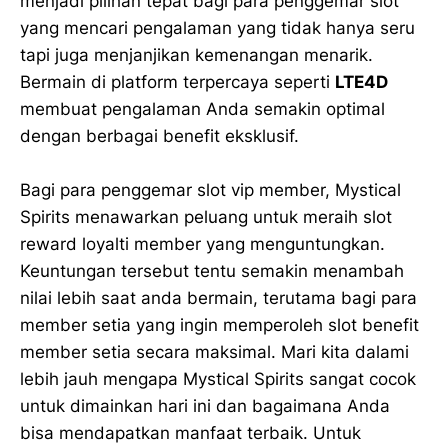
menjadi pilihan tepat bagi para penggemar slot
yang mencari pengalaman yang tidak hanya seru
tapi juga menjanjikan kemenangan menarik.
Bermain di platform terpercaya seperti
LTE4D
membuat pengalaman Anda semakin optimal
dengan berbagai benefit eksklusif.
Bagi para penggemar slot vip member, Mystical
Spirits menawarkan peluang untuk meraih slot
reward loyalti member yang menguntungkan.
Keuntungan tersebut tentu semakin menambah
nilai lebih saat anda bermain, terutama bagi para
member setia yang ingin memperoleh slot benefit
member setia secara maksimal. Mari kita dalami
lebih jauh mengapa Mystical Spirits sangat cocok
untuk dimainkan hari ini dan bagaimana Anda
bisa mendapatkan manfaat terbaik. Untuk