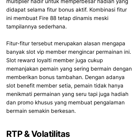
multiplier hadir untuk memperbesar hadiah yang
didapat selama fitur bonus aktif. Kombinasi fitur
ini membuat Fire 88 tetap dinamis meski
tampilannya sederhana.
Fitur-fitur tersebut merupakan alasan mengapa
banyak slot vip member mengincar permainan ini.
Slot reward loyalti member juga cukup
memanjakan pemain yang sering bermain dengan
memberikan bonus tambahan. Dengan adanya
slot benefit member setia, pemain tidak hanya
menikmati permainan yang seru tapi juga hadiah
dan promo khusus yang membuat pengalaman
bermain semakin berkesan.
RTP & Volatilitas