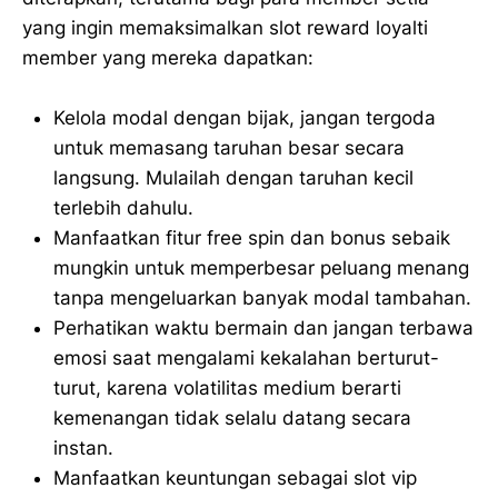
yang ingin memaksimalkan slot reward loyalti
member yang mereka dapatkan:
Kelola modal dengan bijak, jangan tergoda
untuk memasang taruhan besar secara
langsung. Mulailah dengan taruhan kecil
terlebih dahulu.
Manfaatkan fitur free spin dan bonus sebaik
mungkin untuk memperbesar peluang menang
tanpa mengeluarkan banyak modal tambahan.
Perhatikan waktu bermain dan jangan terbawa
emosi saat mengalami kekalahan berturut-
turut, karena volatilitas medium berarti
kemenangan tidak selalu datang secara
instan.
Manfaatkan keuntungan sebagai slot vip