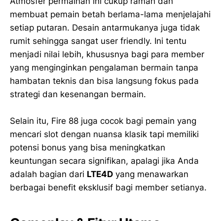
Atmosfer permainan ini cukup ramah dan
membuat pemain betah berlama-lama menjelajahi
setiap putaran. Desain antarmukanya juga tidak
rumit sehingga sangat user friendly. Ini tentu
menjadi nilai lebih, khususnya bagi para member
yang menginginkan pengalaman bermain tanpa
hambatan teknis dan bisa langsung fokus pada
strategi dan kesenangan bermain.
Selain itu, Fire 88 juga cocok bagi pemain yang
mencari slot dengan nuansa klasik tapi memiliki
potensi bonus yang bisa meningkatkan
keuntungan secara signifikan, apalagi jika Anda
adalah bagian dari
LTE4D
yang menawarkan
berbagai benefit eksklusif bagi member setianya.