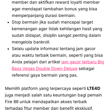
member dan aktifkan reward loyalti member
agar mendapat tambahan bonus yang bisa
memperpanjang durasi bermain.
Stop bermain jika sudah mencapai target
kemenangan agar tidak kehilangan hasil yang
sudah didapat, disiplin sangat penting dalam
mengelola bankroll.
Selalu update informasi tentang jam gacor
atau waktu terbaik bermain, seperti yang bisa
Anda pelajari dari artikel
jam gacor terbaru Big
Bass Vegas Double Down Deluxe
sebagai
referensi gaya bermain yang pas.
Memilih platform yang terpercaya seperti
LTE4D
juga menjadi salah satu keuntungan bagi pemain
Fire 88 untuk mendapatkan akses terbaik
terhadap fitur member dan benefit eksklusif.