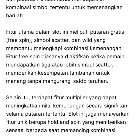
kombinasi simbol tertentu untuk memenangkan
hadiah.
Fitur utama dalam slot ini meliputi putaran gratis
(free spin), simbol scatter, dan wild yang
membantu melengkapi kombinasi kemenangan.
Fitur free spin biasanya diaktifkan ketika pemain
mendapatkan tiga atau lebih simbol scatter,
memberikan kesempatan tambahan untuk
menang tanpa mengurangi saldo taruhan.
Selain itu, terdapat fitur multiplier yang dapat
meningkatkan nilai kemenangan secara signifikan
selama putaran tertentu. Slot ini juga menawarkan
fitur unik berupa hold and spin yang memberikan
sensasi berbeda saat memancing kombinasi