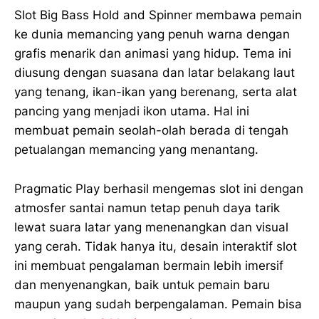
Slot Big Bass Hold and Spinner membawa pemain
ke dunia memancing yang penuh warna dengan
grafis menarik dan animasi yang hidup. Tema ini
diusung dengan suasana dan latar belakang laut
yang tenang, ikan-ikan yang berenang, serta alat
pancing yang menjadi ikon utama. Hal ini
membuat pemain seolah-olah berada di tengah
petualangan memancing yang menantang.
Pragmatic Play berhasil mengemas slot ini dengan
atmosfer santai namun tetap penuh daya tarik
lewat suara latar yang menenangkan dan visual
yang cerah. Tidak hanya itu, desain interaktif slot
ini membuat pengalaman bermain lebih imersif
dan menyenangkan, baik untuk pemain baru
maupun yang sudah berpengalaman. Pemain bisa