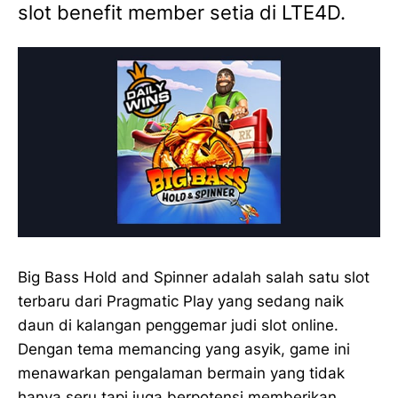
slot benefit member setia di LTE4D.
Big Bass Hold and Spinner adalah salah satu slot
terbaru dari Pragmatic Play yang sedang naik
daun di kalangan penggemar judi slot online.
Dengan tema memancing yang asyik, game ini
menawarkan pengalaman bermain yang tidak
hanya seru tapi juga berpotensi memberikan