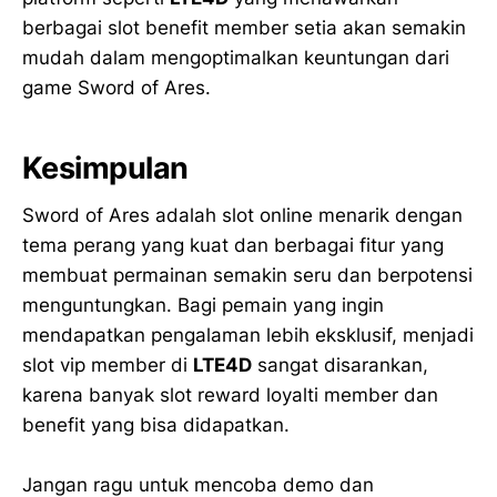
berbagai slot benefit member setia akan semakin
mudah dalam mengoptimalkan keuntungan dari
game Sword of Ares.
Kesimpulan
Sword of Ares adalah slot online menarik dengan
tema perang yang kuat dan berbagai fitur yang
membuat permainan semakin seru dan berpotensi
menguntungkan. Bagi pemain yang ingin
mendapatkan pengalaman lebih eksklusif, menjadi
slot vip member di
LTE4D
sangat disarankan,
karena banyak slot reward loyalti member dan
benefit yang bisa didapatkan.
Jangan ragu untuk mencoba demo dan