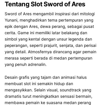
Tentang Slot Sword of Ares
Sword of Ares mengambil inspirasi dari mitologi
Yunani, menghadirkan tema pertempuran yang
epik dengan Ares, dewa perang, sebagai pusat
cerita. Game ini memiliki latar belakang dan
simbol yang kental dengan unsur legenda dan
peperangan, seperti prajurit, senjata, dan perisai
yang detail. Atmosfernya dirancang agar pemain
merasa seperti berada di medan pertempuran
yang penuh adrenalin.
Desain grafis yang tajam dan animasi halus
membuat slot ini semakin hidup dan
mengasyikkan. Selain visual, soundtrack yang
dramatis turut meningkatkan sensasi bermain,
membawa pemain ke suasana medan perang