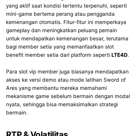
yang aktif saat kondisi tertentu terpenuhi, seperti
mini-game bertema perang atau pengganda
kemenangan otomatis. Fitur-fitur ini memperkaya
gameplay dan meningkatkan peluang pemain
untuk mendapatkan kemenangan besar, terutama
bagi member setia yang memanfaatkan slot
benefit member setia dari platform seperti
LTE4D
.
Para slot vip member juga biasanya mendapatkan
akses ke versi demo atau mode latihan Sword of
Ares yang membantu mereka memahami
mekanisme game sebelum bermain dengan modal
nyata, sehingga bisa memaksimalkan strategi
bermain.
RTP & Volatilitas