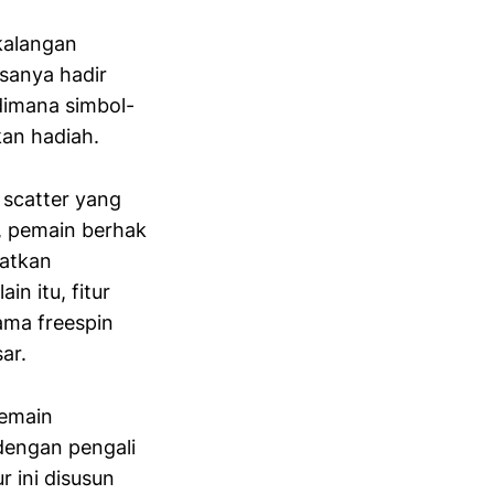
kalangan
sanya hadir
dimana simbol-
an hadiah.
 scatter yang
l, pemain berhak
atkan
n itu, fitur
ama freespin
ar.
pemain
dengan pengali
 ini disusun