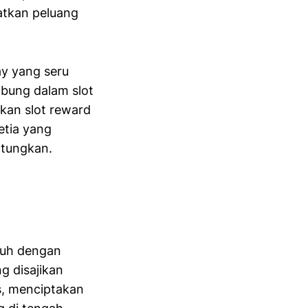
atkan peluang
y yang seru
abung dalam slot
kan slot reward
etia yang
tungkan.
nuh dengan
g disajikan
s, menciptakan