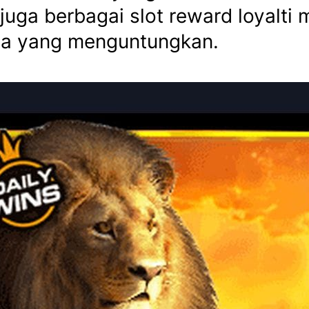
 juga berbagai slot reward loyalti
tia yang menguntungkan.