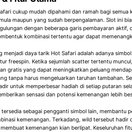
afari cukup mudah dipahami dan ramah bagi semua 
mula maupun yang sudah berpengalaman. Slot ini bia
gulungan dengan beberapa garis pembayaran aktif, 
embentuk kombinasi tertentu agar dapat memenangk
g menjadi daya tarik Hot Safari adalah adanya simbol
tur freespin. Ketika sejumlah scatter tertentu muncu
an gratis yang dapat meningkatkan peluang mendap
g tanpa harus mengeluarkan taruhan tambahan. Selai
 hadir untuk memperbesar hadiah di setiap putaran sel
emberikan sensasi dan potensi kemenangan lebih bes
a tersedia sebagai pengganti simbol lain, membantu 
inasi kemenangan. Terkadang, wild tersebut hadir 
embuat kemenangan kian berlipat. Keseluruhan fitur