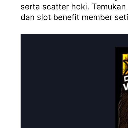
serta scatter hoki. Temukan
dan slot benefit member se