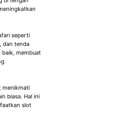
 di tengah
 meningkatkan
fari seperti
s, dan tenda
n baik, membuat
ng
k menikmati
 biasa. Hal ini
faatkan slot