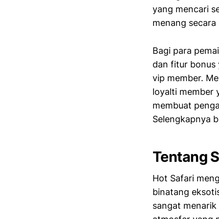
yang mencari se
menang secara s
Bagi para pema
dan fitur bonus
vip member. Mel
loyalti member 
membuat penga
Selengkapnya bi
Tentang S
Hot Safari men
binatang eksoti
sangat menarik