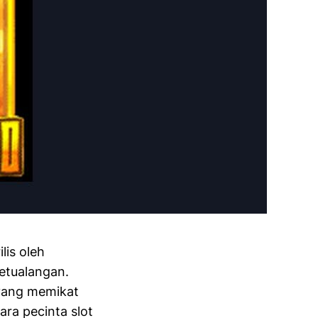
lis oleh
etualangan.
 yang memikat
ara pecinta slot