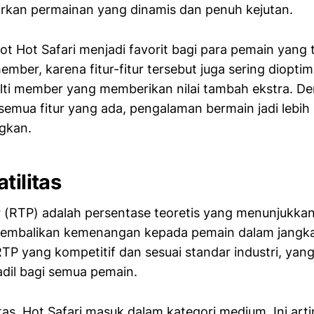
rkan permainan yang dinamis dan penuh kejutan.
slot Hot Safari menjadi favorit bagi para pemain yang
ember, karena fitur-fitur tersebut juga sering dioptim
alti member yang memberikan nilai tambah ekstra. D
emua fitur yang ada, pengalaman bermain jadi leb
gkan.
tilitas
r (RTP) adalah persentase teoretis yang menunjukka
gembalikan kemenangan kepada pemain dalam jangka
RTP yang kompetitif dan sesuai standar industri, yang
dil bagi semua pemain.
litas, Hot Safari masuk dalam kategori medium. Ini artin