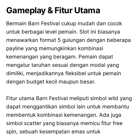
Gameplay & Fitur Utama
Bermain Barn Festival cukup mudah dan cocok
untuk berbagai level pemain. Slot ini biasanya
menawarkan format 5 gulungan dengan beberapa
payline yang memungkinkan kombinasi
kemenangan yang beragam. Pemain dapat
mengatur taruhan sesuai dengan modal yang
dimiliki, menjadikannya fleksibel untuk pemain
dengan budget kecil maupun besar.
Fitur utama Barn Festival meliputi simbol wild yang
dapat menggantikan simbol lain untuk membantu
membentuk kombinasi kemenangan. Ada juga
simbol scatter yang biasanya memicu fitur free
spin, sebuah kesempatan emas untuk