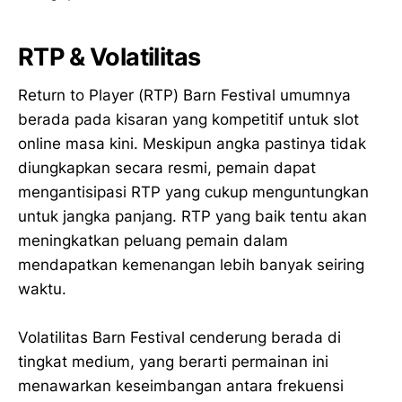
RTP & Volatilitas
Return to Player (RTP) Barn Festival umumnya
berada pada kisaran yang kompetitif untuk slot
online masa kini. Meskipun angka pastinya tidak
diungkapkan secara resmi, pemain dapat
mengantisipasi RTP yang cukup menguntungkan
untuk jangka panjang. RTP yang baik tentu akan
meningkatkan peluang pemain dalam
mendapatkan kemenangan lebih banyak seiring
waktu.
Volatilitas Barn Festival cenderung berada di
tingkat medium, yang berarti permainan ini
menawarkan keseimbangan antara frekuensi