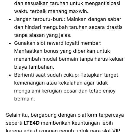
dan sesuaikan taruhan untuk mengantisipasi
waktu terbaik menang maxwin.
Jangan terburu-buru: Mainkan dengan sabar
dan hindari mengubah taruhan secara drastis
tanpa alasan yang jelas.
Gunakan slot reward loyalti member:
Manfaatkan bonus yang diberikan untuk
menambah modal bermain tanpa harus keluar
biaya tambahan.
Berhenti saat sudah cukup: Tetapkan target
kemenangan atau kekalahan agar tidak
mengalami kerugian besar dan tetap enjoy
bermain.
Selain itu, bergabung dengan platform terpercaya
seperti
LTE4D
memberikan keuntungan lebih
karena ada dukungan penuh untuk para slot VIP