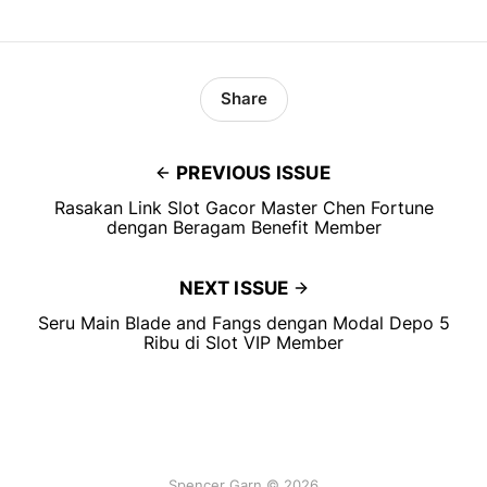
Share
PREVIOUS ISSUE
Rasakan Link Slot Gacor Master Chen Fortune
dengan Beragam Benefit Member
NEXT ISSUE
Seru Main Blade and Fangs dengan Modal Depo 5
Ribu di Slot VIP Member
Spencer Garn © 2026