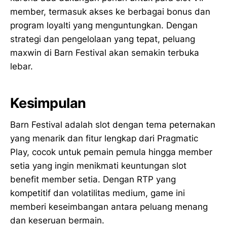
member, termasuk akses ke berbagai bonus dan
program loyalti yang menguntungkan. Dengan
strategi dan pengelolaan yang tepat, peluang
maxwin di Barn Festival akan semakin terbuka
lebar.
Kesimpulan
Barn Festival adalah slot dengan tema peternakan
yang menarik dan fitur lengkap dari Pragmatic
Play, cocok untuk pemain pemula hingga member
setia yang ingin menikmati keuntungan slot
benefit member setia. Dengan RTP yang
kompetitif dan volatilitas medium, game ini
memberi keseimbangan antara peluang menang
dan keseruan bermain.