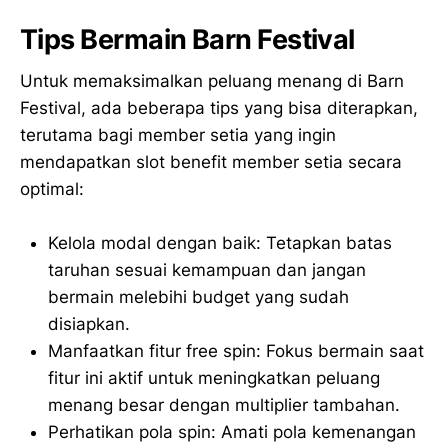
Tips Bermain Barn Festival
Untuk memaksimalkan peluang menang di Barn
Festival, ada beberapa tips yang bisa diterapkan,
terutama bagi member setia yang ingin
mendapatkan slot benefit member setia secara
optimal:
Kelola modal dengan baik: Tetapkan batas
taruhan sesuai kemampuan dan jangan
bermain melebihi budget yang sudah
disiapkan.
Manfaatkan fitur free spin: Fokus bermain saat
fitur ini aktif untuk meningkatkan peluang
menang besar dengan multiplier tambahan.
Perhatikan pola spin: Amati pola kemenangan