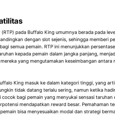
tilitas
r (RTP) pada Buffalo King umumnya berada pada lev
ibandingkan dengan slot sejenis, sehingga memberi 
il bagi semua pemain. RTP ini menunjukkan persentase
aruhan kepada pemain dalam jangka panjang, menja
gi mereka yang mengutamakan keseimbangan antara r
 Buffalo King masuk ke dalam kategori tinggi, yang art
kin tidak datang terlalu sering, namun ketika hadir
ni cocok bagi pemain yang menyukai sensasi taruhan 
erpotensi mendapatkan reward besar. Pemahaman tent
r pemain bisa menyesuaikan modal dan strategi berm