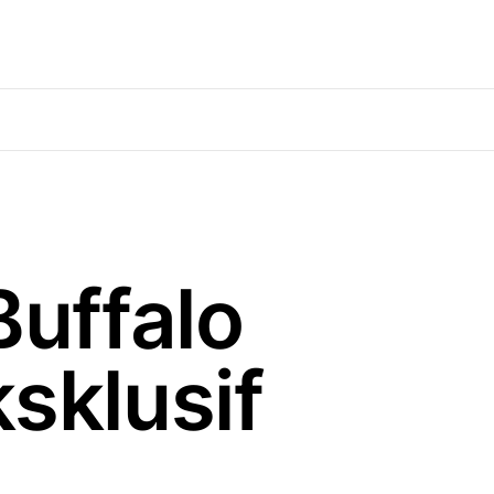
Buffalo
sklusif