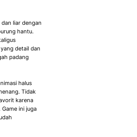
dan liar dengan
burung hantu.
aligus
yang detail dan
ngah padang
nimasi halus
emenang. Tidak
avorit karena
 Game ini juga
sudah