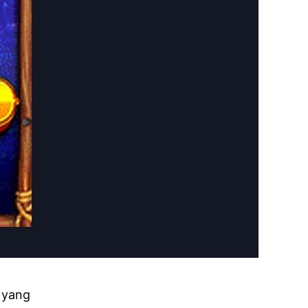
y yang