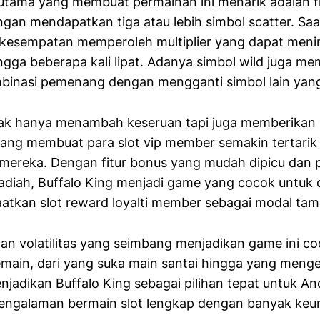
r utama yang membuat permainan ini menarik adalah f
gan mendapatkan tiga atau lebih simbol scatter. Saat 
rkesempatan memperoleh multiplier yang dapat men
ga beberapa kali lipat. Adanya simbol wild juga m
binasi pemenang dengan mengganti simbol lain yang
 tidak hanya menambah keseruan tapi juga memberikan
ang membuat para slot vip member semakin tertari
mereka. Dengan fitur bonus yang mudah dipicu dan 
diah, Buffalo King menjadi game yang cocok untuk 
atkan slot reward loyalti member sebagai modal ta
 dan volatilitas yang seimbang menjadikan game ini c
emain, dari yang suka main santai hingga yang menge
enjadikan Buffalo King sebagai pilihan tepat untuk An
ngalaman bermain slot lengkap dengan banyak keu