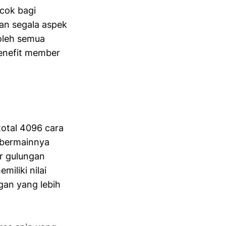
cok bagi
gan segala aspek
 oleh semua
benefit member
total 4096 cara
 bermainnya
r gulungan
iliki nilai
an yang lebih