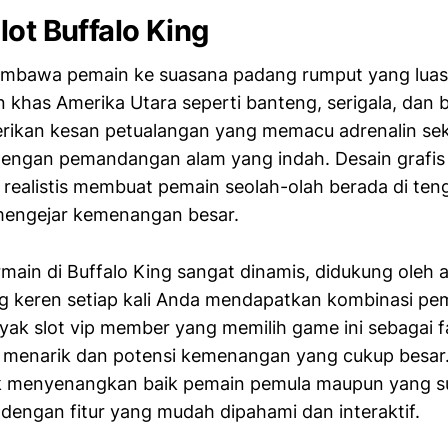
lot Buffalo King
embawa pemain ke suasana padang rumput yang luas 
 khas Amerika Utara seperti banteng, serigala, dan 
rikan kesan petualangan yang memacu adrenalin sek
ngan pemandangan alam yang indah. Desain grafis 
 realistis membuat pemain seolah-olah berada di te
mengejar kemenangan besar.
ain di Buffalo King sangat dinamis, didukung oleh a
ng keren setiap kali Anda mendapatkan kombinasi p
yak slot vip member yang memilih game ini sebagai f
 menarik dan potensi kemenangan yang cukup besar.
k menyenangkan baik pemain pemula maupun yang 
engan fitur yang mudah dipahami dan interaktif.