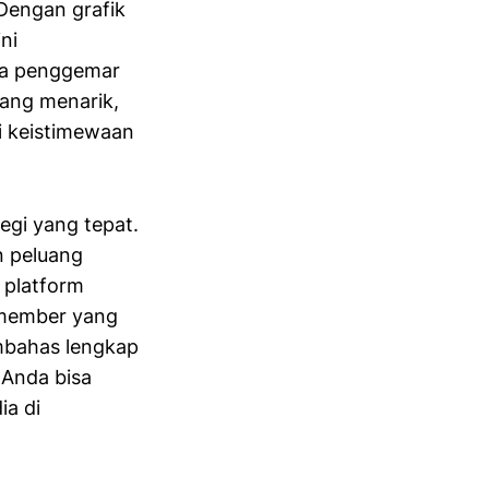
Dengan grafik
ni
ra penggemar
yang menarik,
i keistimewaan
egi yang tepat.
n peluang
 platform
i member yang
mbahas lengkap
 Anda bisa
ia di