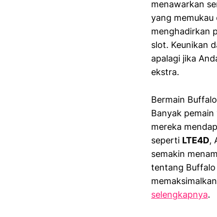
menawarkan sen
yang memukau d
menghadirkan p
slot. Keunikan 
apalagi jika An
ekstra.
Bermain Buffalo
Banyak pemain 
mereka mendapat
seperti
LTE4D
,
semakin menamb
tentang Buffalo 
memaksimalkan m
selengkapnya
.