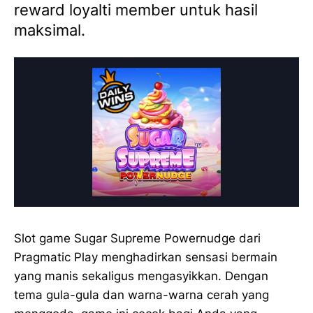
reward loyalti member untuk hasil
maksimal.
Slot game Sugar Supreme Powernudge dari
Pragmatic Play menghadirkan sensasi bermain
yang manis sekaligus mengasyikkan. Dengan
tema gula-gula dan warna-warna cerah yang