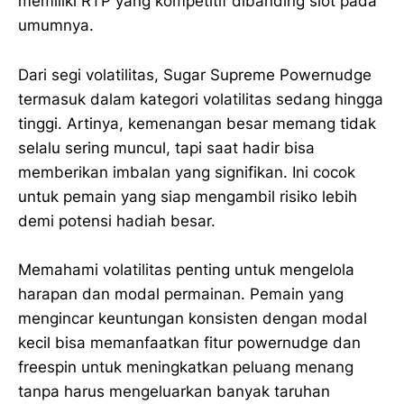
memiliki RTP yang kompetitif dibanding slot pada
umumnya.
Dari segi volatilitas, Sugar Supreme Powernudge
termasuk dalam kategori volatilitas sedang hingga
tinggi. Artinya, kemenangan besar memang tidak
selalu sering muncul, tapi saat hadir bisa
memberikan imbalan yang signifikan. Ini cocok
untuk pemain yang siap mengambil risiko lebih
demi potensi hadiah besar.
Memahami volatilitas penting untuk mengelola
harapan dan modal permainan. Pemain yang
mengincar keuntungan konsisten dengan modal
kecil bisa memanfaatkan fitur powernudge dan
freespin untuk meningkatkan peluang menang
tanpa harus mengeluarkan banyak taruhan