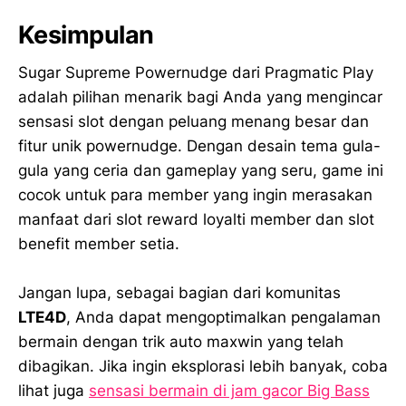
Kesimpulan
Sugar Supreme Powernudge dari Pragmatic Play
adalah pilihan menarik bagi Anda yang mengincar
sensasi slot dengan peluang menang besar dan
fitur unik powernudge. Dengan desain tema gula-
gula yang ceria dan gameplay yang seru, game ini
cocok untuk para member yang ingin merasakan
manfaat dari slot reward loyalti member dan slot
benefit member setia.
Jangan lupa, sebagai bagian dari komunitas
LTE4D
, Anda dapat mengoptimalkan pengalaman
bermain dengan trik auto maxwin yang telah
dibagikan. Jika ingin eksplorasi lebih banyak, coba
lihat juga
sensasi bermain di jam gacor Big Bass