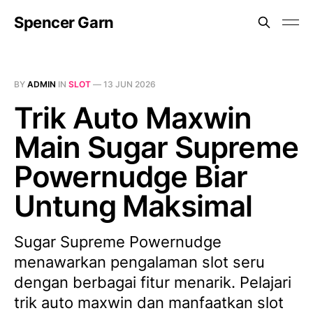
Spencer Garn
BY
ADMIN
IN
SLOT
—
13 JUN 2026
Trik Auto Maxwin
Main Sugar Supreme
Powernudge Biar
Untung Maksimal
Sugar Supreme Powernudge
menawarkan pengalaman slot seru
dengan berbagai fitur menarik. Pelajari
trik auto maxwin dan manfaatkan slot