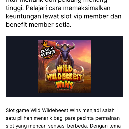
tinggi. Pelajari cara memaksimalkan
keuntungan lewat slot vip member dan
benefit member setia.
Slot game Wild Wildebeest Wins menjadi salah
satu pilihan menarik bagi para pecinta permainan
slot yang mencari sensasi berbeda. Dengan tema