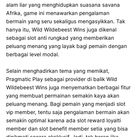
alam liar yang menghidupkan suasana savana
Afrika, game ini menawarkan pengalaman
bermain yang seru sekaligus mengasyikkan. Tak
hanya itu, Wild Wildebeest Wins juga dikenal
sebagai slot anti rungkad yang memberikan
peluang menang yang layak bagi pemain dengan
berbagai level modal.
Selain menghadirkan tema yang memikat,
Pragmatic Play sebagai provider di balik Wild
Wildebeest Wins juga menyematkan berbagai fitur
yang membuat permainan semakin kaya akan
peluang menang. Bagi pemain yang menjadi slot
vip member, tentu saja pengalaman bermain akan
semakin optimal karena ada slot reward loyalti
member dan slot benefit member setia yang bisa