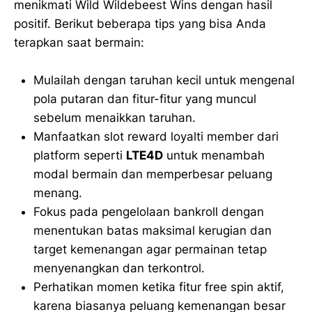
menikmati Wild Wildebeest Wins dengan hasil
positif. Berikut beberapa tips yang bisa Anda
terapkan saat bermain:
Mulailah dengan taruhan kecil untuk mengenal
pola putaran dan fitur-fitur yang muncul
sebelum menaikkan taruhan.
Manfaatkan slot reward loyalti member dari
platform seperti
LTE4D
untuk menambah
modal bermain dan memperbesar peluang
menang.
Fokus pada pengelolaan bankroll dengan
menentukan batas maksimal kerugian dan
target kemenangan agar permainan tetap
menyenangkan dan terkontrol.
Perhatikan momen ketika fitur free spin aktif,
karena biasanya peluang kemenangan besar