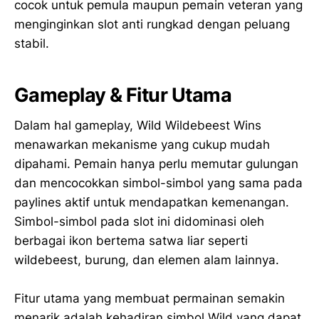
cocok untuk pemula maupun pemain veteran yang
menginginkan slot anti rungkad dengan peluang
stabil.
Gameplay & Fitur Utama
Dalam hal gameplay, Wild Wildebeest Wins
menawarkan mekanisme yang cukup mudah
dipahami. Pemain hanya perlu memutar gulungan
dan mencocokkan simbol-simbol yang sama pada
paylines aktif untuk mendapatkan kemenangan.
Simbol-simbol pada slot ini didominasi oleh
berbagai ikon bertema satwa liar seperti
wildebeest, burung, dan elemen alam lainnya.
Fitur utama yang membuat permainan semakin
menarik adalah kehadiran simbol Wild yang dapat