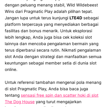
dengan peluang menang stabil, Wild Wildebeest
Wins dari Pragmatic Play adalah pilihan tepat.
Jangan lupa untuk terus kunjungi
LTE4D
sebagai
platform terpercaya yang menyediakan berbagai
fasilitas dan bonus menarik. Untuk eksplorasi
lebih lengkap, Anda juga bisa cek koleksi slot
lainnya dan mencoba pengalaman bermain yang
terus diperbarui secara rutin. Nikmati pengalaman
slot Anda dengan strategi dan manfaatkan semua
keuntungan sebagai member setia di dunia slot
online.
Untuk referensi tambahan mengenai pola menang
di slot Pragmatic Play, Anda bisa baca juga
tentang
sensasi free spin dan scatter hoki di slot
The Dog House
yang turut mengajarkan