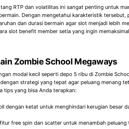
ang RTP dan volatilitas ini sangat penting untuk m
bermain. Dengan mengetahui karakteristik tersebut,
ruhan dan durasi bermain agar slot menjadi lebih 
ara slot benefit member setia yang ingin memaksimal
main Zombie School Megaways
ngan modal kecil seperti depo 5 ribu di Zombie Sch
 dengan strategi yang tepat agar peluang menang te
a tips yang bisa Anda terapkan:
oll dengan ketat untuk menghindari kerugian besar 
itur free spin dan scatter untuk menambah peluang