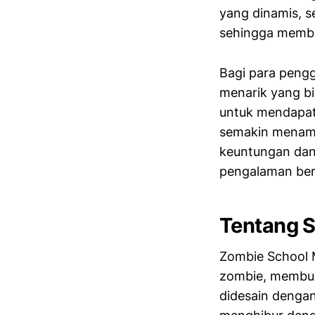
yang dinamis, 
sehingga membu
Bagi para pengg
menarik yang bis
untuk mendapatk
semakin menamb
keuntungan dan
pengalaman ber
Tentang 
Zombie School 
zombie, membua
didesain dengan