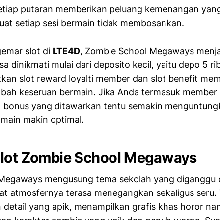
setiap putaran memberikan peluang kemenangan yan
at setiap sesi bermain tidak membosankan.
emar slot di
LTE4D
, Zombie School Megaways menjad
a dinikmati mulai dari deposito kecil, yaitu depo 5 
an slot reward loyalti member dan slot benefit mem
ah keseruan bermain. Jika Anda termasuk member 
 bonus yang ditawarkan tentu semakin menguntung
main makin optimal.
Slot Zombie School Megaways
Megaways mengusung tema sekolah yang diganggu 
t atmosfernya terasa menegangkan sekaligus seru. 
 detail yang apik, menampilkan grafis khas horor na