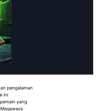
rkan pengalaman
 ini
 pemain yang
e Megaways