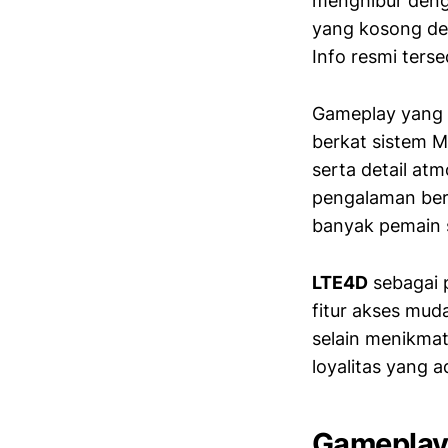
menghibur deng
yang kosong de
Info resmi terse
Gameplay yang d
berkat sistem 
serta detail at
pengalaman berm
banyak pemain s
LTE4D
sebagai 
fitur akses mud
selain menikmat
loyalitas yang a
Gameplay 