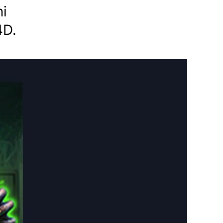
ni
4D.