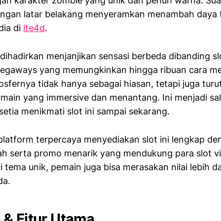
an karakter zombie yang unik dan penuh warna. Sua
ngan latar belakang menyeramkan menambah daya tari
dia di
lte4d
.
ihadirkan menjanjikan sensasi berbeda dibanding sl
Megaways yang memungkinkan hingga ribuan cara m
mosfernya tidak hanya sebagai hiasan, tetapi juga tu
ain yang immersive dan menantang. Ini menjadi sal
etia menikmati slot ini sampai sekarang.
platform terpercaya menyediakan slot ini lengkap de
ah serta promo menarik yang mendukung para slot v
i tema unik, pemain juga bisa merasakan nilai lebih d
da.
& Fitur Utama