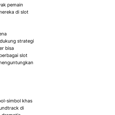
yak pemain
reka di slot
rena
dukung strategi
er bisa
berbagai slot
 menguntungkan
ol-simbol khas
undtrack di