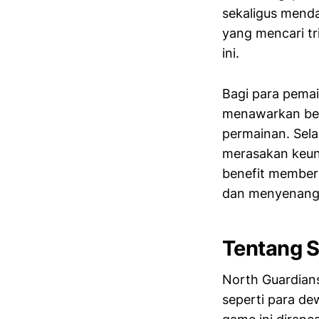
sekaligus mend
yang mencari t
ini.
Bagi para pemai
menawarkan ber
permainan. Sela
merasakan keunt
benefit member
dan menyenang
Tentang S
North Guardian
seperti para de