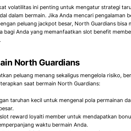
t volatilitas ini penting untuk mengatur strategi ta
dal dalam bermain. Jika Anda mencari pengalaman 
gan peluang jackpot besar, North Guardians bisa m
ya bagi Anda yang memanfaatkan slot benefit member
.
ain North Guardians
kan peluang menang sekaligus mengelola risiko, be
diterapkan saat bermain North Guardians:
gan taruhan kecil untuk mengenal pola permainan dan
besar.
slot reward loyalti member untuk mendapatkan bon
emperpanjang waktu bermain Anda.