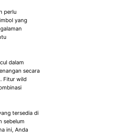
n perlu
imbol yang
engalaman
ntu
ncul dalam
emenangan secara
 Fitur wild
ombinasi
ang tersedia di
n sebelum
a ini, Anda