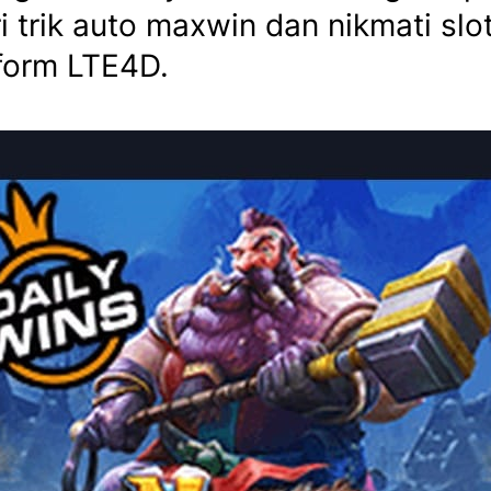
i trik auto maxwin dan nikmati slo
tform LTE4D.