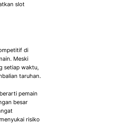
tkan slot
mpetitif di
main. Meski
g setiap waktu,
balian taruhan.
 berarti pemain
ngan besar
angat
menyukai risiko