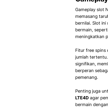
Gameplay slot 
memasang taruh
bernilai. Slot 
bermain, seperti
meningkatkan p
Fitur free spins
jumlah tertentu
signifikan, mem
berperan sebag
pemenang.
Penting juga un
LTE4D
agar pem
bermain dengan