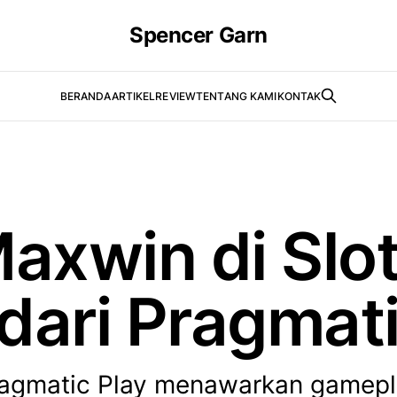
Spencer Garn
BERANDA
ARTIKEL
REVIEW
TENTANG KAMI
KONTAK
Maxwin di Slo
dari Pragmati
Pragmatic Play menawarkan gamepl