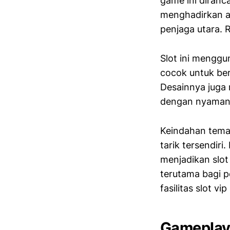
game ini diranc
menghadirkan a
penjaga utara. 
Slot ini mengg
cocok untuk be
Desainnya juga 
dengan nyaman 
Keindahan tema 
tarik tersendir
menjadikan slot 
terutama bagi p
fasilitas slot v
Gameplay 