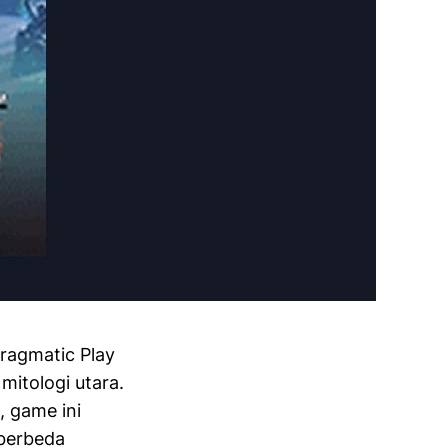
ragmatic Play
itologi utara.
 game ini
 berbeda