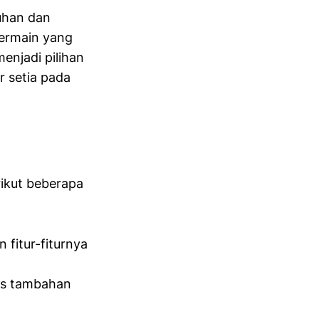
ruhan dan
bermain yang
enjadi pilihan
 setia pada
rikut beberapa
 fitur-fiturnya
us tambahan