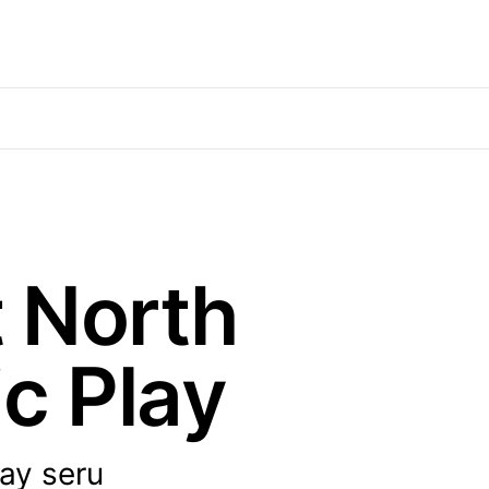
t North
c Play
ay seru