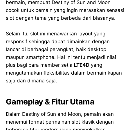
bermain, membuat Destiny of Sun and Moon
cocok untuk pemain yang ingin merasakan sensasi
slot dengan tema yang berbeda dari biasanya.
Selain itu, slot ini menawarkan layout yang
responsif sehingga dapat dimainkan dengan
lancar di berbagai perangkat, baik desktop
maupun smartphone. Hal ini tentu menjadi nilai
plus bagi para member setia
LTE4D
yang
mengutamakan fleksibilitas dalam bermain kapan
saja dan dimana saja.
Gameplay & Fitur Utama
Dalam Destiny of Sun and Moon, pemain akan
menemui format permainan slot klasik dengan
beberapa fitur modern yang meningkatkan