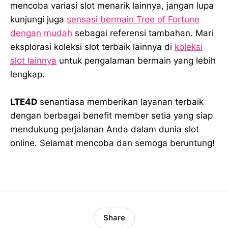
mencoba variasi slot menarik lainnya, jangan lupa
kunjungi juga
sensasi bermain Tree of Fortune
dengan mudah
sebagai referensi tambahan. Mari
eksplorasi koleksi slot terbaik lainnya di
koleksi
slot lainnya
untuk pengalaman bermain yang lebih
lengkap.
LTE4D
senantiasa memberikan layanan terbaik
dengan berbagai benefit member setia yang siap
mendukung perjalanan Anda dalam dunia slot
online. Selamat mencoba dan semoga beruntung!
Share