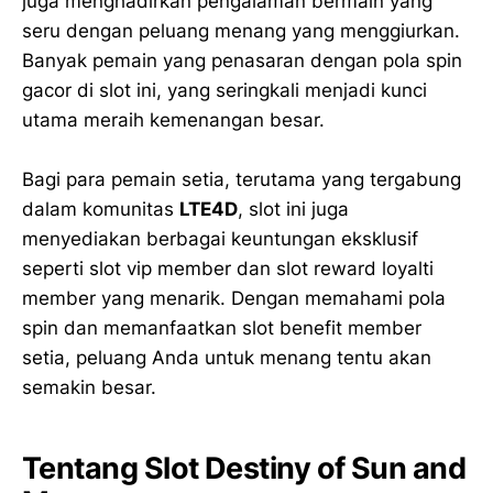
juga menghadirkan pengalaman bermain yang
seru dengan peluang menang yang menggiurkan.
Banyak pemain yang penasaran dengan pola spin
gacor di slot ini, yang seringkali menjadi kunci
utama meraih kemenangan besar.
Bagi para pemain setia, terutama yang tergabung
dalam komunitas
LTE4D
, slot ini juga
menyediakan berbagai keuntungan eksklusif
seperti slot vip member dan slot reward loyalti
member yang menarik. Dengan memahami pola
spin dan memanfaatkan slot benefit member
setia, peluang Anda untuk menang tentu akan
semakin besar.
Tentang Slot Destiny of Sun and