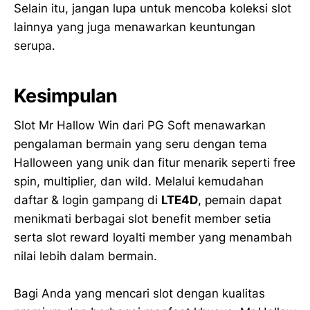
Selain itu, jangan lupa untuk mencoba koleksi slot
lainnya yang juga menawarkan keuntungan
serupa.
Kesimpulan
Slot Mr Hallow Win dari PG Soft menawarkan
pengalaman bermain yang seru dengan tema
Halloween yang unik dan fitur menarik seperti free
spin, multiplier, dan wild. Melalui kemudahan
daftar & login gampang di
LTE4D
, pemain dapat
menikmati berbagai slot benefit member setia
serta slot reward loyalti member yang menambah
nilai lebih dalam bermain.
Bagi Anda yang mencari slot dengan kualitas