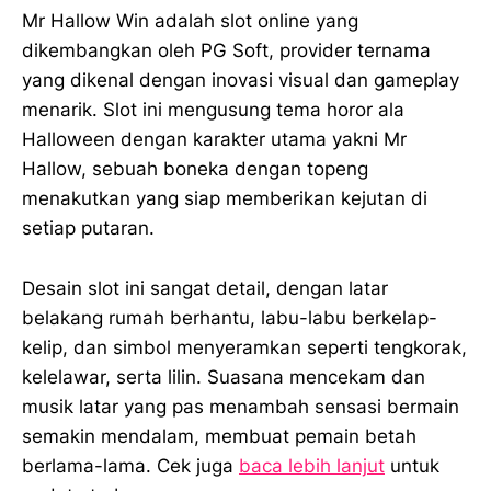
Mr Hallow Win adalah slot online yang
dikembangkan oleh PG Soft, provider ternama
yang dikenal dengan inovasi visual dan gameplay
menarik. Slot ini mengusung tema horor ala
Halloween dengan karakter utama yakni Mr
Hallow, sebuah boneka dengan topeng
menakutkan yang siap memberikan kejutan di
setiap putaran.
Desain slot ini sangat detail, dengan latar
belakang rumah berhantu, labu-labu berkelap-
kelip, dan simbol menyeramkan seperti tengkorak,
kelelawar, serta lilin. Suasana mencekam dan
musik latar yang pas menambah sensasi bermain
semakin mendalam, membuat pemain betah
berlama-lama. Cek juga
baca lebih lanjut
untuk