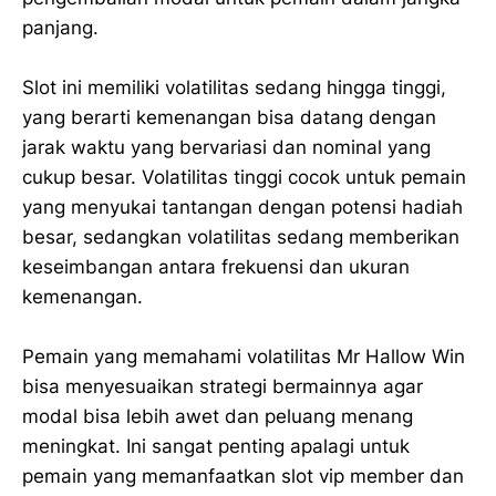
panjang.
Slot ini memiliki volatilitas sedang hingga tinggi,
yang berarti kemenangan bisa datang dengan
jarak waktu yang bervariasi dan nominal yang
cukup besar. Volatilitas tinggi cocok untuk pemain
yang menyukai tantangan dengan potensi hadiah
besar, sedangkan volatilitas sedang memberikan
keseimbangan antara frekuensi dan ukuran
kemenangan.
Pemain yang memahami volatilitas Mr Hallow Win
bisa menyesuaikan strategi bermainnya agar
modal bisa lebih awet dan peluang menang
meningkat. Ini sangat penting apalagi untuk
pemain yang memanfaatkan slot vip member dan