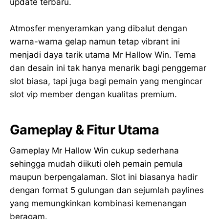
update terbaru.
Atmosfer menyeramkan yang dibalut dengan
warna-warna gelap namun tetap vibrant ini
menjadi daya tarik utama Mr Hallow Win. Tema
dan desain ini tak hanya menarik bagi penggemar
slot biasa, tapi juga bagi pemain yang mengincar
slot vip member dengan kualitas premium.
Gameplay & Fitur Utama
Gameplay Mr Hallow Win cukup sederhana
sehingga mudah diikuti oleh pemain pemula
maupun berpengalaman. Slot ini biasanya hadir
dengan format 5 gulungan dan sejumlah paylines
yang memungkinkan kombinasi kemenangan
beragam.