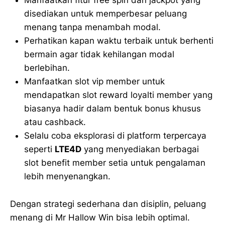
Manfaatkan fitur free spin dan jackpot yang
disediakan untuk memperbesar peluang
menang tanpa menambah modal.
Perhatikan kapan waktu terbaik untuk berhenti
bermain agar tidak kehilangan modal
berlebihan.
Manfaatkan slot vip member untuk
mendapatkan slot reward loyalti member yang
biasanya hadir dalam bentuk bonus khusus
atau cashback.
Selalu coba eksplorasi di platform terpercaya
seperti
LTE4D
yang menyediakan berbagai
slot benefit member setia untuk pengalaman
lebih menyenangkan.
Dengan strategi sederhana dan disiplin, peluang
menang di Mr Hallow Win bisa lebih optimal.