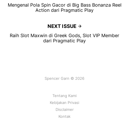
Mengenal Pola Spin Gacor di Big Bass Bonanza Reel
Action dari Pragmatic Play
NEXT ISSUE
Raih Slot Maxwin di Greek Gods, Slot VIP Member
dari Pragmatic Play
Spencer Garn © 2026
Tentang Kami
Kebijakan Privasi
Disclaimer
Kontak