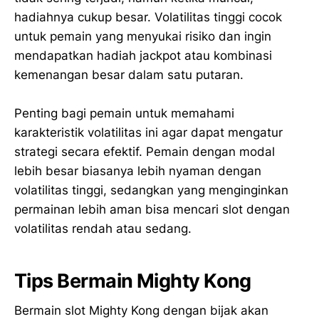
hadiahnya cukup besar. Volatilitas tinggi cocok
untuk pemain yang menyukai risiko dan ingin
mendapatkan hadiah jackpot atau kombinasi
kemenangan besar dalam satu putaran.
Penting bagi pemain untuk memahami
karakteristik volatilitas ini agar dapat mengatur
strategi secara efektif. Pemain dengan modal
lebih besar biasanya lebih nyaman dengan
volatilitas tinggi, sedangkan yang menginginkan
permainan lebih aman bisa mencari slot dengan
volatilitas rendah atau sedang.
Tips Bermain Mighty Kong
Bermain slot Mighty Kong dengan bijak akan