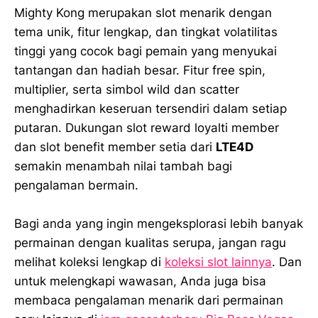
Mighty Kong merupakan slot menarik dengan
tema unik, fitur lengkap, dan tingkat volatilitas
tinggi yang cocok bagi pemain yang menyukai
tantangan dan hadiah besar. Fitur free spin,
multiplier, serta simbol wild dan scatter
menghadirkan keseruan tersendiri dalam setiap
putaran. Dukungan slot reward loyalti member
dan slot benefit member setia dari
LTE4D
semakin menambah nilai tambah bagi
pengalaman bermain.
Bagi anda yang ingin mengeksplorasi lebih banyak
permainan dengan kualitas serupa, jangan ragu
melihat koleksi lengkap di
koleksi slot lainnya
. Dan
untuk melengkapi wawasan, Anda juga bisa
membaca pengalaman menarik dari permainan