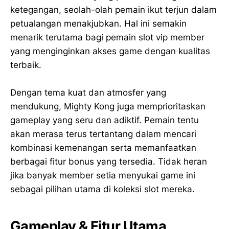
ketegangan, seolah-olah pemain ikut terjun dalam
petualangan menakjubkan. Hal ini semakin
menarik terutama bagi pemain slot vip member
yang menginginkan akses game dengan kualitas
terbaik.
Dengan tema kuat dan atmosfer yang
mendukung, Mighty Kong juga memprioritaskan
gameplay yang seru dan adiktif. Pemain tentu
akan merasa terus tertantang dalam mencari
kombinasi kemenangan serta memanfaatkan
berbagai fitur bonus yang tersedia. Tidak heran
jika banyak member setia menyukai game ini
sebagai pilihan utama di koleksi slot mereka.
Gameplay & Fitur Utama