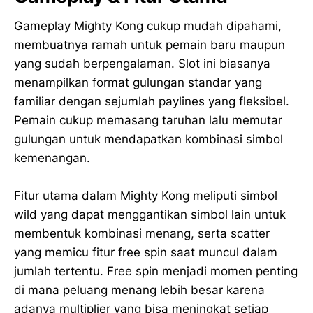
Gameplay Mighty Kong cukup mudah dipahami,
membuatnya ramah untuk pemain baru maupun
yang sudah berpengalaman. Slot ini biasanya
menampilkan format gulungan standar yang
familiar dengan sejumlah paylines yang fleksibel.
Pemain cukup memasang taruhan lalu memutar
gulungan untuk mendapatkan kombinasi simbol
kemenangan.
Fitur utama dalam Mighty Kong meliputi simbol
wild yang dapat menggantikan simbol lain untuk
membentuk kombinasi menang, serta scatter
yang memicu fitur free spin saat muncul dalam
jumlah tertentu. Free spin menjadi momen penting
di mana peluang menang lebih besar karena
adanya multiplier yang bisa meningkat setiap