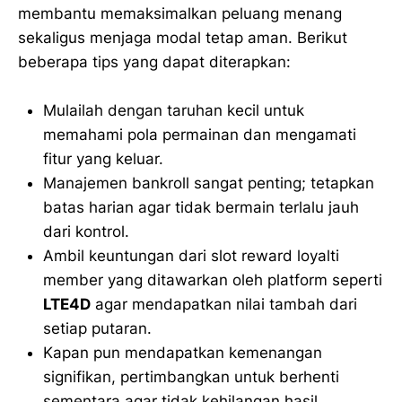
membantu memaksimalkan peluang menang
sekaligus menjaga modal tetap aman. Berikut
beberapa tips yang dapat diterapkan:
Mulailah dengan taruhan kecil untuk
memahami pola permainan dan mengamati
fitur yang keluar.
Manajemen bankroll sangat penting; tetapkan
batas harian agar tidak bermain terlalu jauh
dari kontrol.
Ambil keuntungan dari slot reward loyalti
member yang ditawarkan oleh platform seperti
LTE4D
agar mendapatkan nilai tambah dari
setiap putaran.
Kapan pun mendapatkan kemenangan
signifikan, pertimbangkan untuk berhenti
sementara agar tidak kehilangan hasil.