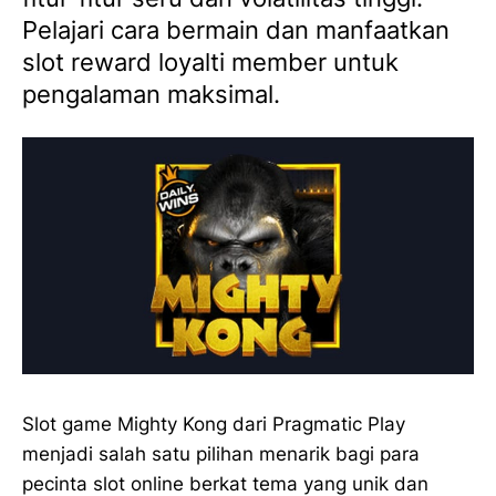
Pelajari cara bermain dan manfaatkan
slot reward loyalti member untuk
pengalaman maksimal.
Slot game Mighty Kong dari Pragmatic Play
menjadi salah satu pilihan menarik bagi para
pecinta slot online berkat tema yang unik dan