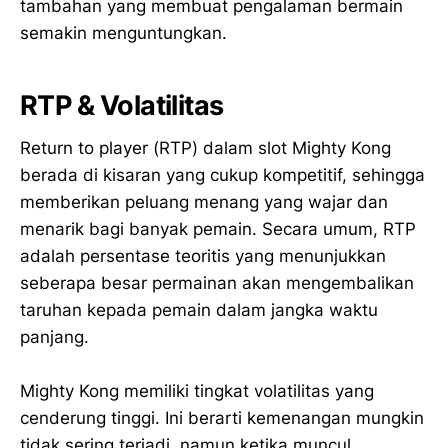
tambahan yang membuat pengalaman bermain
semakin menguntungkan.
RTP & Volatilitas
Return to player (RTP) dalam slot Mighty Kong
berada di kisaran yang cukup kompetitif, sehingga
memberikan peluang menang yang wajar dan
menarik bagi banyak pemain. Secara umum, RTP
adalah persentase teoritis yang menunjukkan
seberapa besar permainan akan mengembalikan
taruhan kepada pemain dalam jangka waktu
panjang.
Mighty Kong memiliki tingkat volatilitas yang
cenderung tinggi. Ini berarti kemenangan mungkin
tidak sering terjadi, namun ketika muncul,