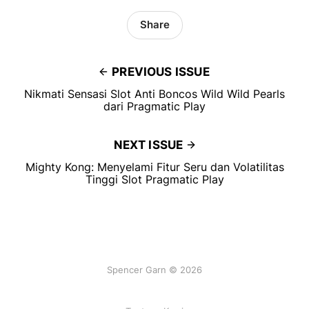
Share
PREVIOUS ISSUE
Nikmati Sensasi Slot Anti Boncos Wild Wild Pearls
dari Pragmatic Play
NEXT ISSUE
Mighty Kong: Menyelami Fitur Seru dan Volatilitas
Tinggi Slot Pragmatic Play
Spencer Garn © 2026