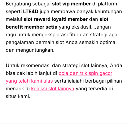
Bergabung sebagai
slot vip member
di platform
seperti
LTE4D
juga membawa banyak keuntungan
melalui
slot reward loyalti member
dan
slot
benefit member setia
yang eksklusif. Jangan
ragu untuk mengeksplorasi fitur dan strategi agar
pengalaman bermain slot Anda semakin optimal
dan menguntungkan.
Untuk rekomendasi dan strategi slot lainnya, Anda
bisa cek lebih lanjut di
pola dan trik spin gacor
yang telah kami ulas
serta jelajahi berbagai pilihan
menarik di
koleksi slot lainnya
yang tersedia di
situs kami.