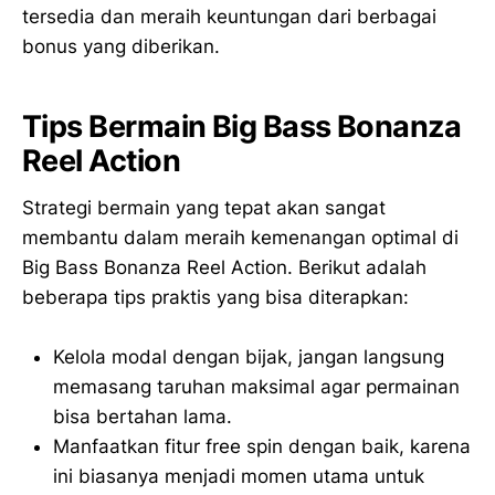
tersedia dan meraih keuntungan dari berbagai
bonus yang diberikan.
Tips Bermain Big Bass Bonanza
Reel Action
Strategi bermain yang tepat akan sangat
membantu dalam meraih kemenangan optimal di
Big Bass Bonanza Reel Action. Berikut adalah
beberapa tips praktis yang bisa diterapkan:
Kelola modal dengan bijak, jangan langsung
memasang taruhan maksimal agar permainan
bisa bertahan lama.
Manfaatkan fitur free spin dengan baik, karena
ini biasanya menjadi momen utama untuk