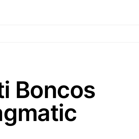
ti Boncos
ragmatic