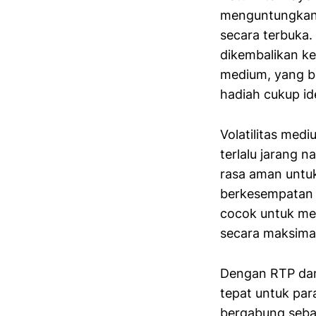
menguntungkan 
secara terbuka.
dikembalikan ke 
medium, yang b
hadiah cukup id
Volatilitas me
terlalu jarang n
rasa aman untuk
berkesempatan m
cocok untuk me
secara maksimal 
Dengan RTP dan 
tepat untuk par
bergabung seba