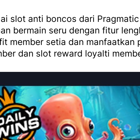
ai slot anti boncos dari Pragmatic
 bermain seru dengan fitur leng
fit member setia dan manfaatkan 
ber dan slot reward loyalti membe