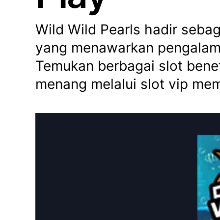
Wild Wild Pearls hadir sebag
yang menawarkan pengalaman
Temukan berbagai slot bene
menang melalui slot vip mem