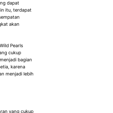
ang dapat
 itu, terdapat
esempatan
gkat akan
 Wild Pearls
yang cukup
 menjadi bagian
etia, karena
an menjadi lebih
saran yang cukup