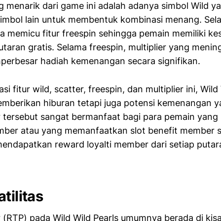
g menarik dari game ini adalah adanya simbol Wild y
mbol lain untuk membentuk kombinasi menang. Selain
sa memicu fitur freespin sehingga pemain memiliki k
aran gratis. Selama freespin, multiplier yang menin
rbesar hadiah kemenangan secara signifikan.
 fitur wild, scatter, freespin, dan multiplier ini, Wild
mberikan hiburan tetapi juga potensi kemenangan 
tur tersebut sangat bermanfaat bagi para pemain yang
ember atau yang memanfaatkan slot benefit member s
endapatkan reward loyalti member dari setiap putar
tilitas
r (RTP) pada Wild Wild Pearls umumnya berada di ki