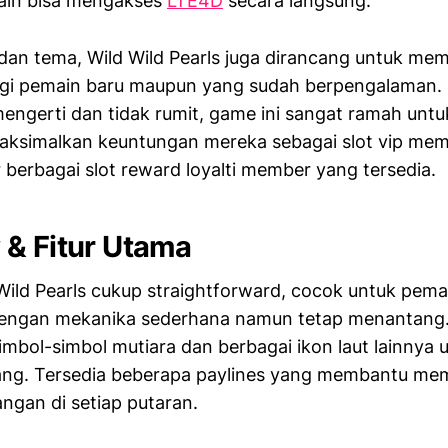
ain bisa mengakses
LTE4D
secara langsung.
 dan tema, Wild Wild Pearls juga dirancang untuk me
i pemain baru maupun yang sudah berpengalaman. 
ngerti dan tidak rumit, game ini sangat ramah unt
aksimalkan keuntungan mereka sebagai slot vip me
berbagai slot reward loyalti member yang tersedia.
& Fitur Utama
ild Pearls cukup straightforward, cocok untuk pema
dengan mekanika sederhana namun tetap menantang.
bol-simbol mutiara dan berbagai ikon laut lainnya 
ng. Tersedia beberapa paylines yang membantu me
gan di setiap putaran.