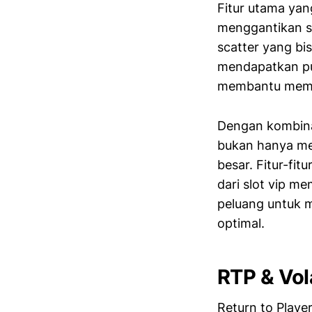
Fitur utama yan
menggantikan si
scatter yang bi
mendapatkan put
membantu mempe
Dengan kombinasi
bukan hanya me
besar. Fitur-fi
dari slot vip m
peluang untuk m
optimal.
RTP & Vola
Return to Playe