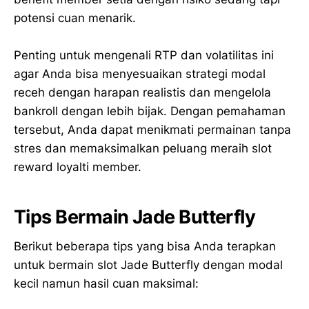
potensi cuan menarik.
Penting untuk mengenali RTP dan volatilitas ini
agar Anda bisa menyesuaikan strategi modal
receh dengan harapan realistis dan mengelola
bankroll dengan lebih bijak. Dengan pemahaman
tersebut, Anda dapat menikmati permainan tanpa
stres dan memaksimalkan peluang meraih slot
reward loyalti member.
Tips Bermain Jade Butterfly
Berikut beberapa tips yang bisa Anda terapkan
untuk bermain slot Jade Butterfly dengan modal
kecil namun hasil cuan maksimal: