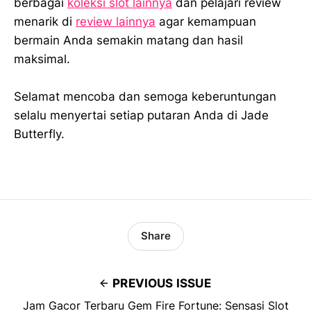
berbagai
koleksi slot lainnya
dan pelajari review
menarik di
review lainnya
agar kemampuan
bermain Anda semakin matang dan hasil
maksimal.
Selamat mencoba dan semoga keberuntungan
selalu menyertai setiap putaran Anda di Jade
Butterfly.
Share
PREVIOUS ISSUE
Jam Gacor Terbaru Gem Fire Fortune: Sensasi Slot