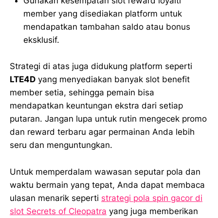
Gunakan kesempatan slot reward loyalti
member yang disediakan platform untuk
mendapatkan tambahan saldo atau bonus
eksklusif.
Strategi di atas juga didukung platform seperti
LTE4D
yang menyediakan banyak slot benefit
member setia, sehingga pemain bisa
mendapatkan keuntungan ekstra dari setiap
putaran. Jangan lupa untuk rutin mengecek promo
dan reward terbaru agar permainan Anda lebih
seru dan menguntungkan.
Untuk memperdalam wawasan seputar pola dan
waktu bermain yang tepat, Anda dapat membaca
ulasan menarik seperti
strategi pola spin gacor di
slot Secrets of Cleopatra
yang juga memberikan