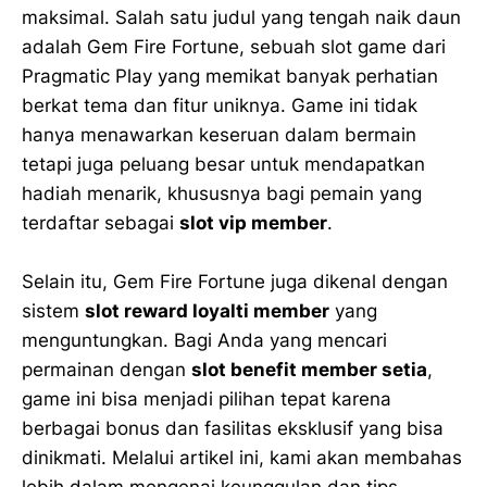
maksimal. Salah satu judul yang tengah naik daun
adalah Gem Fire Fortune, sebuah slot game dari
Pragmatic Play yang memikat banyak perhatian
berkat tema dan fitur uniknya. Game ini tidak
hanya menawarkan keseruan dalam bermain
tetapi juga peluang besar untuk mendapatkan
hadiah menarik, khususnya bagi pemain yang
terdaftar sebagai
slot vip member
.
Selain itu, Gem Fire Fortune juga dikenal dengan
sistem
slot reward loyalti member
yang
menguntungkan. Bagi Anda yang mencari
permainan dengan
slot benefit member setia
,
game ini bisa menjadi pilihan tepat karena
berbagai bonus dan fasilitas eksklusif yang bisa
dinikmati. Melalui artikel ini, kami akan membahas