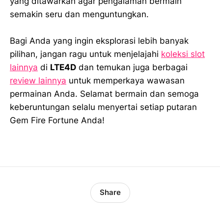
yang ditawarkan agar pengalaman bermain
semakin seru dan menguntungkan.
Bagi Anda yang ingin eksplorasi lebih banyak
pilihan, jangan ragu untuk menjelajahi
koleksi slot
lainnya
di
LTE4D
dan temukan juga berbagai
review lainnya
untuk memperkaya wawasan
permainan Anda. Selamat bermain dan semoga
keberuntungan selalu menyertai setiap putaran
Gem Fire Fortune Anda!
Share