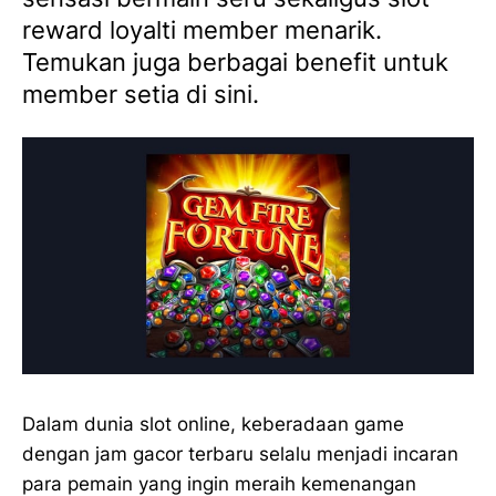
reward loyalti member menarik.
Temukan juga berbagai benefit untuk
member setia di sini.
Dalam dunia slot online, keberadaan game
dengan jam gacor terbaru selalu menjadi incaran
para pemain yang ingin meraih kemenangan