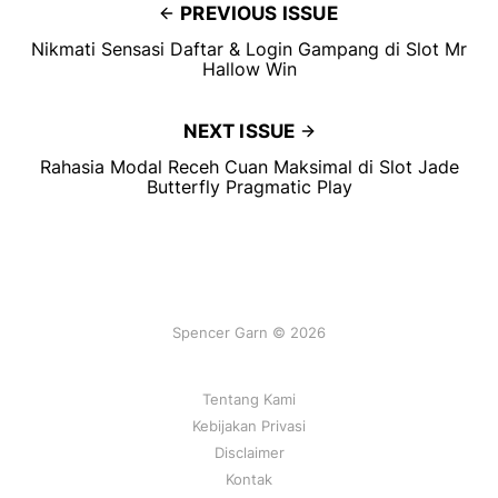
PREVIOUS ISSUE
Nikmati Sensasi Daftar & Login Gampang di Slot Mr
Hallow Win
NEXT ISSUE
Rahasia Modal Receh Cuan Maksimal di Slot Jade
Butterfly Pragmatic Play
Spencer Garn © 2026
Tentang Kami
Kebijakan Privasi
Disclaimer
Kontak