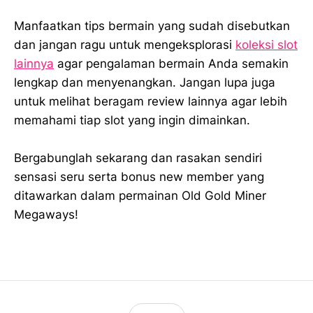
Manfaatkan tips bermain yang sudah disebutkan
dan jangan ragu untuk mengeksplorasi
koleksi slot
lainnya
agar pengalaman bermain Anda semakin
lengkap dan menyenangkan. Jangan lupa juga
untuk melihat beragam review lainnya agar lebih
memahami tiap slot yang ingin dimainkan.
Bergabunglah sekarang dan rasakan sendiri
sensasi seru serta bonus new member yang
ditawarkan dalam permainan Old Gold Miner
Megaways!