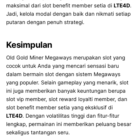
maksimal dari slot benefit member setia di
LTE4D
.
Jadi, kelola modal dengan baik dan nikmati setiap
putaran dengan penuh strategi.
Kesimpulan
Old Gold Miner Megaways merupakan slot yang
cocok untuk Anda yang mencari sensasi baru
dalam bermain slot dengan sistem Megaways
yang populer. Selain gameplay yang menarik, slot
ini juga memberikan banyak keuntungan berupa
slot vip member, slot reward loyalti member, dan
slot benefit member setia yang eksklusif di
LTE4D
. Dengan volatilitas tinggi dan fitur-fitur
lengkap, permainan ini memberikan peluang besar
sekaligus tantangan seru.