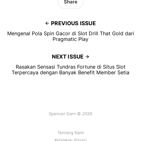
Share
PREVIOUS ISSUE
Mengenal Pola Spin Gacor di Slot Drill That Gold dari
Pragmatic Play
NEXT ISSUE
Rasakan Sensasi Tundras Fortune di Situs Slot
Terpercaya dengan Banyak Benefit Member Setia
Spencer Garn © 2026
Tentang Kami
Kebijakan Privasi