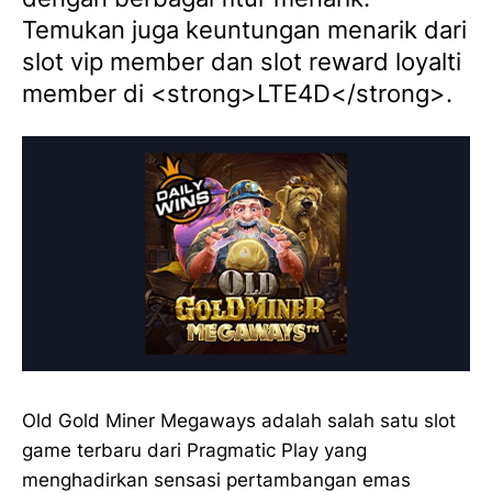
Temukan juga keuntungan menarik dari
slot vip member dan slot reward loyalti
member di <strong>LTE4D</strong>.
Old Gold Miner Megaways adalah salah satu slot
game terbaru dari Pragmatic Play yang
menghadirkan sensasi pertambangan emas