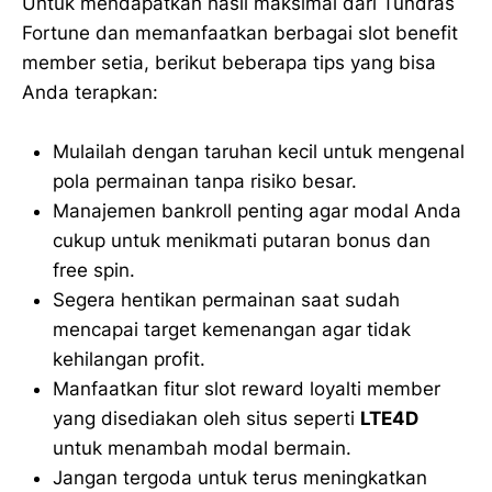
Untuk mendapatkan hasil maksimal dari Tundras
Fortune dan memanfaatkan berbagai slot benefit
member setia, berikut beberapa tips yang bisa
Anda terapkan:
Mulailah dengan taruhan kecil untuk mengenal
pola permainan tanpa risiko besar.
Manajemen bankroll penting agar modal Anda
cukup untuk menikmati putaran bonus dan
free spin.
Segera hentikan permainan saat sudah
mencapai target kemenangan agar tidak
kehilangan profit.
Manfaatkan fitur slot reward loyalti member
yang disediakan oleh situs seperti
LTE4D
untuk menambah modal bermain.
Jangan tergoda untuk terus meningkatkan