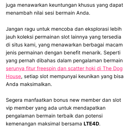
juga menawarkan keuntungan khusus yang dapat
menambah nilai sesi bermain Anda.
Jangan ragu untuk mencoba dan eksplorasi lebih
jauh koleksi permainan slot lainnya yang tersedia
di situs kami, yang menawarkan berbagai macam
jenis permainan dengan benefit menarik. Seperti
yang pernah dibahas dalam pengalaman bermain
serunya fitur freespin dan scatter hoki di The Dog
House
, setiap slot mempunyai keunikan yang bisa
Anda maksimalkan.
Segera manfaatkan bonus new member dan slot
vip member yang ada untuk mendapatkan
pengalaman bermain terbaik dan potensi
kemenangan maksimal bersama
LTE4D
.