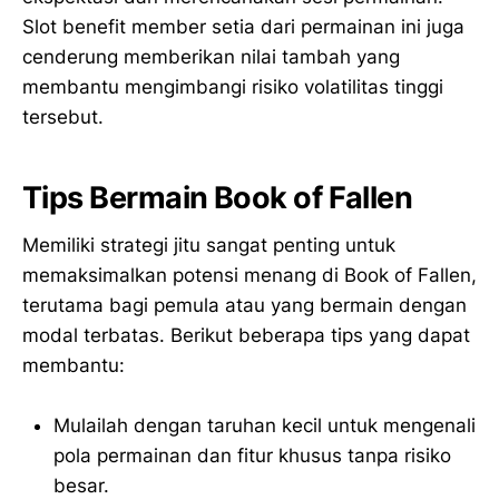
Slot benefit member setia dari permainan ini juga
cenderung memberikan nilai tambah yang
membantu mengimbangi risiko volatilitas tinggi
tersebut.
Tips Bermain Book of Fallen
Memiliki strategi jitu sangat penting untuk
memaksimalkan potensi menang di Book of Fallen,
terutama bagi pemula atau yang bermain dengan
modal terbatas. Berikut beberapa tips yang dapat
membantu:
Mulailah dengan taruhan kecil untuk mengenali
pola permainan dan fitur khusus tanpa risiko
besar.