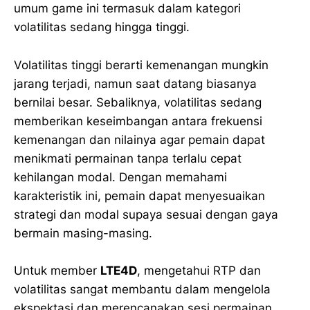
umum game ini termasuk dalam kategori
volatilitas sedang hingga tinggi.
Volatilitas tinggi berarti kemenangan mungkin
jarang terjadi, namun saat datang biasanya
bernilai besar. Sebaliknya, volatilitas sedang
memberikan keseimbangan antara frekuensi
kemenangan dan nilainya agar pemain dapat
menikmati permainan tanpa terlalu cepat
kehilangan modal. Dengan memahami
karakteristik ini, pemain dapat menyesuaikan
strategi dan modal supaya sesuai dengan gaya
bermain masing-masing.
Untuk member
LTE4D
, mengetahui RTP dan
volatilitas sangat membantu dalam mengelola
ekspektasi dan merencanakan sesi permainan.