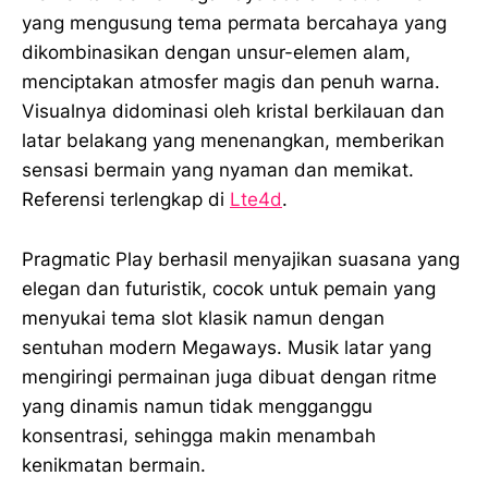
yang mengusung tema permata bercahaya yang
dikombinasikan dengan unsur-elemen alam,
menciptakan atmosfer magis dan penuh warna.
Visualnya didominasi oleh kristal berkilauan dan
latar belakang yang menenangkan, memberikan
sensasi bermain yang nyaman dan memikat.
Referensi terlengkap di
Lte4d
.
Pragmatic Play berhasil menyajikan suasana yang
elegan dan futuristik, cocok untuk pemain yang
menyukai tema slot klasik namun dengan
sentuhan modern Megaways. Musik latar yang
mengiringi permainan juga dibuat dengan ritme
yang dinamis namun tidak mengganggu
konsentrasi, sehingga makin menambah
kenikmatan bermain.