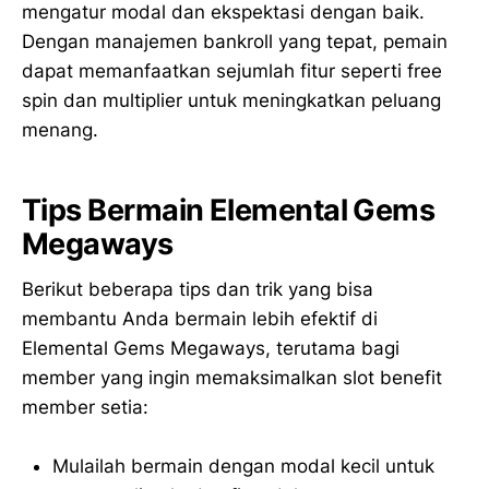
mengatur modal dan ekspektasi dengan baik.
Dengan manajemen bankroll yang tepat, pemain
dapat memanfaatkan sejumlah fitur seperti free
spin dan multiplier untuk meningkatkan peluang
menang.
Tips Bermain Elemental Gems
Megaways
Berikut beberapa tips dan trik yang bisa
membantu Anda bermain lebih efektif di
Elemental Gems Megaways, terutama bagi
member yang ingin memaksimalkan slot benefit
member setia:
Mulailah bermain dengan modal kecil untuk