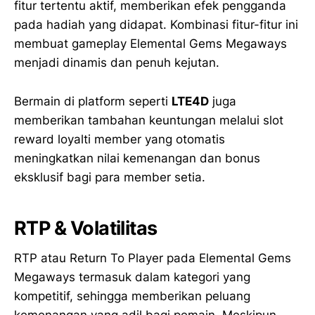
fitur tertentu aktif, memberikan efek pengganda
pada hadiah yang didapat. Kombinasi fitur-fitur ini
membuat gameplay Elemental Gems Megaways
menjadi dinamis dan penuh kejutan.
Bermain di platform seperti
LTE4D
juga
memberikan tambahan keuntungan melalui slot
reward loyalti member yang otomatis
meningkatkan nilai kemenangan dan bonus
eksklusif bagi para member setia.
RTP & Volatilitas
RTP atau Return To Player pada Elemental Gems
Megaways termasuk dalam kategori yang
kompetitif, sehingga memberikan peluang
kemenangan yang adil bagi pemain. Meskipun