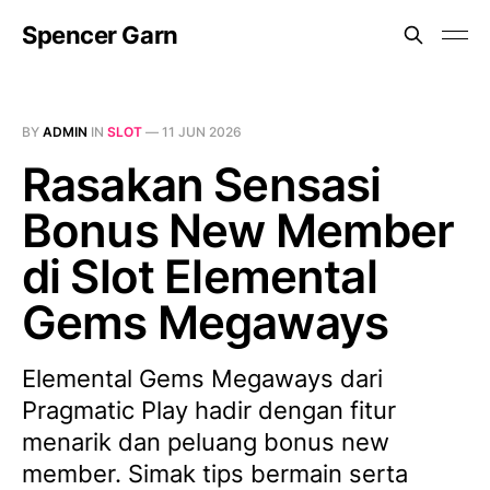
Spencer Garn
BY
ADMIN
IN
SLOT
—
11 JUN 2026
Rasakan Sensasi
Bonus New Member
di Slot Elemental
Gems Megaways
Elemental Gems Megaways dari
Pragmatic Play hadir dengan fitur
menarik dan peluang bonus new
member. Simak tips bermain serta