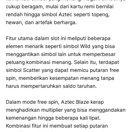
cukup beragam, mulai dari kartu remi bernilai
rendah hingga simbol Aztec seperti topeng,
hewan, dan artefak berharga.
Fitur utama dalam slot ini meliputi beberapa
elemen menarik seperti simbol Wild yang bisa
menggantikan simbol lain untuk memperbesar
peluang kombinasi menang. Selain itu, terdapat
simbol Scatter yang dapat memicu putaran free
spin, memberikan kesempatan menang tanpa
harus mempertaruhkan saldo taruhan.
Dalam mode free spin, Aztec Blaze kerap
menghadirkan multiplier yang bisa menggandakan
kemenangan hingga beberapa kali lipat.
Kombinasi fitur ini membuat setiap putaran