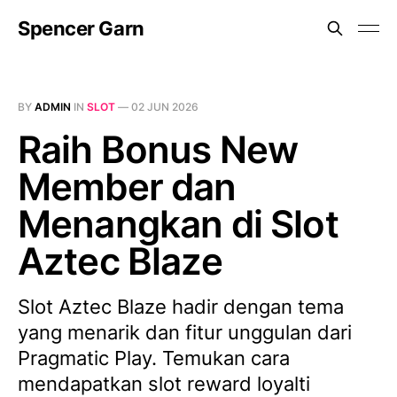
Spencer Garn
BY
ADMIN
IN
SLOT
—
02 JUN 2026
Raih Bonus New
Member dan
Menangkan di Slot
Aztec Blaze
Slot Aztec Blaze hadir dengan tema
yang menarik dan fitur unggulan dari
Pragmatic Play. Temukan cara
mendapatkan slot reward loyalti