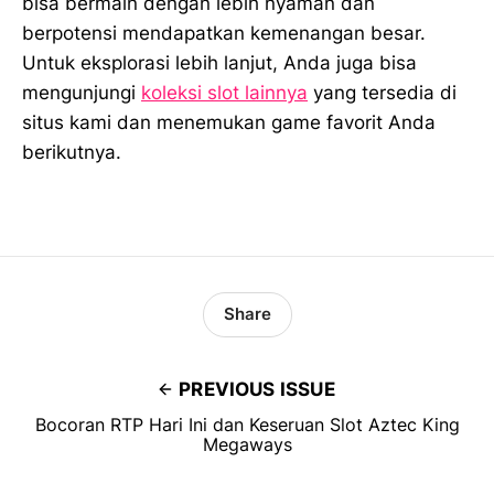
bisa bermain dengan lebih nyaman dan
berpotensi mendapatkan kemenangan besar.
Untuk eksplorasi lebih lanjut, Anda juga bisa
mengunjungi
koleksi slot lainnya
yang tersedia di
situs kami dan menemukan game favorit Anda
berikutnya.
Share
PREVIOUS ISSUE
Bocoran RTP Hari Ini dan Keseruan Slot Aztec King
Megaways