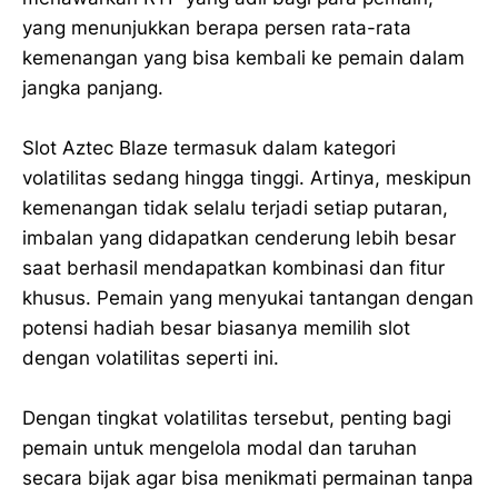
yang menunjukkan berapa persen rata-rata
kemenangan yang bisa kembali ke pemain dalam
jangka panjang.
Slot Aztec Blaze termasuk dalam kategori
volatilitas sedang hingga tinggi. Artinya, meskipun
kemenangan tidak selalu terjadi setiap putaran,
imbalan yang didapatkan cenderung lebih besar
saat berhasil mendapatkan kombinasi dan fitur
khusus. Pemain yang menyukai tantangan dengan
potensi hadiah besar biasanya memilih slot
dengan volatilitas seperti ini.
Dengan tingkat volatilitas tersebut, penting bagi
pemain untuk mengelola modal dan taruhan
secara bijak agar bisa menikmati permainan tanpa