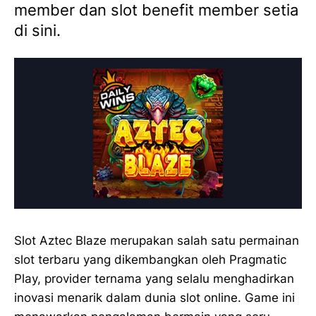
member dan slot benefit member setia
di sini.
Slot Aztec Blaze merupakan salah satu permainan
slot terbaru yang dikembangkan oleh Pragmatic
Play, provider ternama yang selalu menghadirkan
inovasi menarik dalam dunia slot online. Game ini