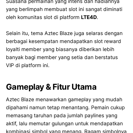
Suasana permainan yang intens dan hadiahnya
yang berlimpah membuat slot ini sangat diminati
oleh komunitas slot di platform
LTE4D
.
Selain itu, tema Aztec Blaze juga selaras dengan
berbagai kesempatan mendapatkan slot reward
loyalti member yang biasanya diberikan lebih
banyak bagi member yang setia dan berstatus
VIP di platform ini.
Gameplay & Fitur Utama
Aztec Blaze menawarkan gameplay yang mudah
dipahami namun tetap menantang. Pemain cukup
memasang taruhan pada jumlah paylines yang
aktif, lalu memutar gulungan untuk mendapatkan
kombinasi simbol yang menang. Ragam simbolnya