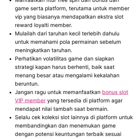
Manfaatkan fitur free spin dan bonus dari
game serta platform, terutama untuk member
vip yang biasanya mendapatkan ekstra slot
reward loyalti member.
Mulailah dari taruhan kecil terlebih dahulu
untuk memahami pola permainan sebelum
meningkatkan taruhan.
Perhatikan volatilitas game dan siapkan
strategi kapan harus berhenti, baik saat
menang besar atau mengalami kekalahan
beruntun.
Jangan ragu untuk memanfaatkan
bonus slot
VIP member
yang tersedia di platform agar
mendapat nilai tambah saat bermain.
Selalu cek koleksi slot lainnya di platform untuk
membandingkan dan menemukan game
dengan potensi keuntungan terbaik sesuai