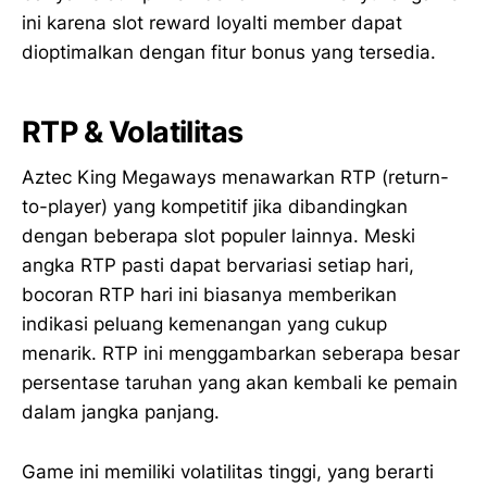
ini karena slot reward loyalti member dapat
dioptimalkan dengan fitur bonus yang tersedia.
RTP & Volatilitas
Aztec King Megaways menawarkan RTP (return-
to-player) yang kompetitif jika dibandingkan
dengan beberapa slot populer lainnya. Meski
angka RTP pasti dapat bervariasi setiap hari,
bocoran RTP hari ini biasanya memberikan
indikasi peluang kemenangan yang cukup
menarik. RTP ini menggambarkan seberapa besar
persentase taruhan yang akan kembali ke pemain
dalam jangka panjang.
Game ini memiliki volatilitas tinggi, yang berarti