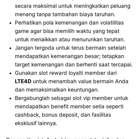
secara maksimal untuk meningkatkan peluang
menang tanpa tambahan biaya taruhan.
Perhatikan pola kemenangan dan volatilitas
game agar bisa memilih waktu yang tepat
untuk menaikkan atau menurunkan taruhan.
Jangan tergoda untuk terus bermain setelah
mendapatkan kemenangan besar; tetapkan
target kemenangan dan berhenti saat tercapai.
Gunakan slot reward loyalti member dari
LTE4D
untuk menambah value bermain Anda
dan memaksimalkan keuntungan.
Bergabunglah sebagai slot vip member untuk
mendapatkan benefit member setia seperti
cashback, bonus deposit, dan fasilitas
eksklusif lainnya.