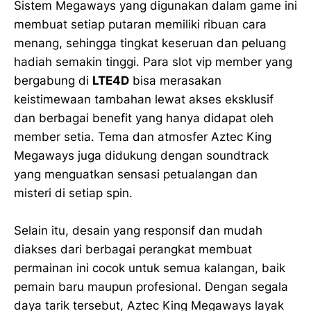
Sistem Megaways yang digunakan dalam game ini
membuat setiap putaran memiliki ribuan cara
menang, sehingga tingkat keseruan dan peluang
hadiah semakin tinggi. Para slot vip member yang
bergabung di
LTE4D
bisa merasakan
keistimewaan tambahan lewat akses eksklusif
dan berbagai benefit yang hanya didapat oleh
member setia. Tema dan atmosfer Aztec King
Megaways juga didukung dengan soundtrack
yang menguatkan sensasi petualangan dan
misteri di setiap spin.
Selain itu, desain yang responsif dan mudah
diakses dari berbagai perangkat membuat
permainan ini cocok untuk semua kalangan, baik
pemain baru maupun profesional. Dengan segala
daya tarik tersebut, Aztec King Megaways layak