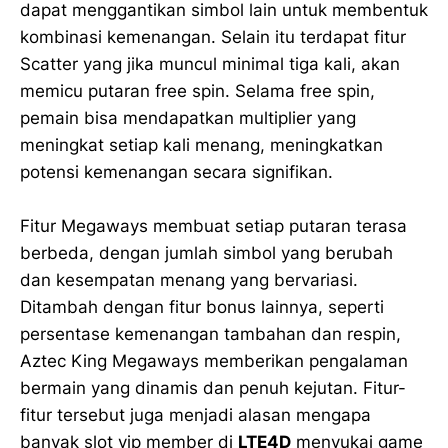
dapat menggantikan simbol lain untuk membentuk
kombinasi kemenangan. Selain itu terdapat fitur
Scatter yang jika muncul minimal tiga kali, akan
memicu putaran free spin. Selama free spin,
pemain bisa mendapatkan multiplier yang
meningkat setiap kali menang, meningkatkan
potensi kemenangan secara signifikan.
Fitur Megaways membuat setiap putaran terasa
berbeda, dengan jumlah simbol yang berubah
dan kesempatan menang yang bervariasi.
Ditambah dengan fitur bonus lainnya, seperti
persentase kemenangan tambahan dan respin,
Aztec King Megaways memberikan pengalaman
bermain yang dinamis dan penuh kejutan. Fitur-
fitur tersebut juga menjadi alasan mengapa
banyak slot vip member di
LTE4D
menyukai game