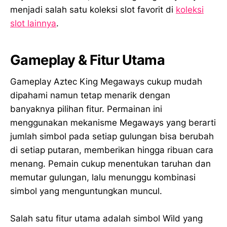
menjadi salah satu koleksi slot favorit di
koleksi
slot lainnya
.
Gameplay & Fitur Utama
Gameplay Aztec King Megaways cukup mudah
dipahami namun tetap menarik dengan
banyaknya pilihan fitur. Permainan ini
menggunakan mekanisme Megaways yang berarti
jumlah simbol pada setiap gulungan bisa berubah
di setiap putaran, memberikan hingga ribuan cara
menang. Pemain cukup menentukan taruhan dan
memutar gulungan, lalu menunggu kombinasi
simbol yang menguntungkan muncul.
Salah satu fitur utama adalah simbol Wild yang