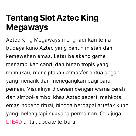
Tentang Slot Aztec King
Megaways
Aztec King Megaways menghadirkan tema
budaya kuno Aztec yang penuh misteri dan
kemewahan emas. Latar belakang game
menampilkan candi dan hutan tropis yang
memukau, menciptakan atmosfer petualangan
yang menarik dan menegangkan bagi para
pemain. Visualnya didesain dengan warna cerah
dan simbol-simbol khas Aztec seperti mahkota
emas, topeng ritual, hingga berbagai artefak kuno
yang melengkapi suasana permainan. Cek juga
LTE4D
untuk update terbaru.