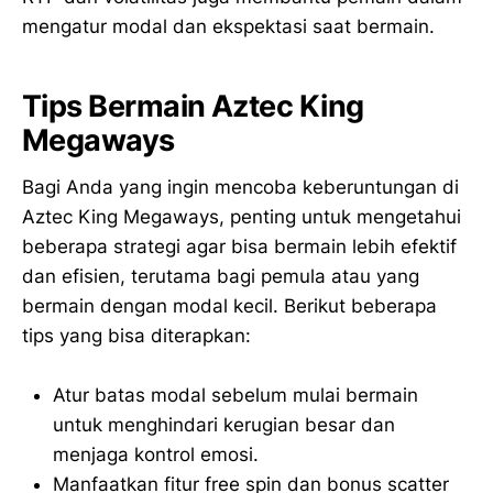
mengatur modal dan ekspektasi saat bermain.
Tips Bermain Aztec King
Megaways
Bagi Anda yang ingin mencoba keberuntungan di
Aztec King Megaways, penting untuk mengetahui
beberapa strategi agar bisa bermain lebih efektif
dan efisien, terutama bagi pemula atau yang
bermain dengan modal kecil. Berikut beberapa
tips yang bisa diterapkan:
Atur batas modal sebelum mulai bermain
untuk menghindari kerugian besar dan
menjaga kontrol emosi.
Manfaatkan fitur free spin dan bonus scatter