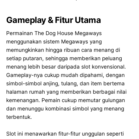
Gameplay & Fitur Utama
Permainan The Dog House Megaways
menggunakan sistem Megaways yang
memungkinkan hingga ribuan cara menang di
setiap putaran, sehingga memberikan peluang
menang lebih besar daripada slot konvensional.
Gameplay-nya cukup mudah dipahami, dengan
simbol-simbol anjing, tulang, dan item bertema
halaman rumah yang memberikan berbagai nilai
kemenangan. Pemain cukup memutar gulungan
dan menunggu kombinasi simbol yang menang
terbentuk.
Slot ini menawarkan fitur-fitur unggulan seperti