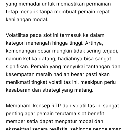
yang memadai untuk memastikan permainan
tetap menarik tanpa membuat pemain cepat
kehilangan modal.
Volatilitas pada slot ini termasuk ke dalam
kategori menengah hingga tinggi. Artinya,
kemenangan besar mungkin tidak sering terjadi,
namun ketika datang, hadiahnya bisa sangat
signifikan. Pemain yang menyukai tantangan dan
kesempatan meraih hadiah besar pasti akan
menikmati tingkat volatilitas ini, meskipun perlu
kesabaran dan strategi yang matang.
Memahami konsep RTP dan volatilitas ini sangat
penting agar pemain terutama slot benefit
member setia dapat mengatur modal dan
ekspektasi secara realistis, sehingga pengalaman