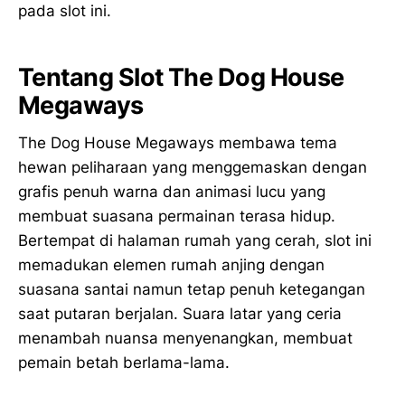
pada slot ini.
Tentang Slot The Dog House
Megaways
The Dog House Megaways membawa tema
hewan peliharaan yang menggemaskan dengan
grafis penuh warna dan animasi lucu yang
membuat suasana permainan terasa hidup.
Bertempat di halaman rumah yang cerah, slot ini
memadukan elemen rumah anjing dengan
suasana santai namun tetap penuh ketegangan
saat putaran berjalan. Suara latar yang ceria
menambah nuansa menyenangkan, membuat
pemain betah berlama-lama.