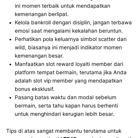
ini momen terbaik untuk mendapatkan
kemenangan berlipat.
Kelola bankroll dengan disiplin, jangan terbawa
emosi saat mengalami kekalahan beruntun.
Perhatikan pola keluarnya simbol scatter dan
wild, biasanya ini menjadi indikator momen
kemenangan besar.
Manfaatkan slot reward loyalti member dari
platform tempat bermain, terutama jika Anda
adalah slot vip member yang mendapatkan
bonus eksklusif.
Pasang batas waktu dan modal sebelum
bermain, serta tahu kapan harus berhenti
untuk menghindari kerugian lebih besar.
Tips di atas sangat membantu terutama untuk