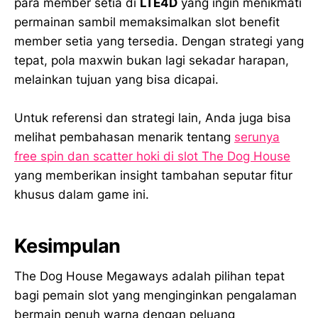
para member setia di
LTE4D
yang ingin menikmati
permainan sambil memaksimalkan slot benefit
member setia yang tersedia. Dengan strategi yang
tepat, pola maxwin bukan lagi sekadar harapan,
melainkan tujuan yang bisa dicapai.
Untuk referensi dan strategi lain, Anda juga bisa
melihat pembahasan menarik tentang
serunya
free spin dan scatter hoki di slot The Dog House
yang memberikan insight tambahan seputar fitur
khusus dalam game ini.
Kesimpulan
The Dog House Megaways adalah pilihan tepat
bagi pemain slot yang menginginkan pengalaman
bermain penuh warna dengan peluang