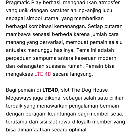
Pragmatic Play berhasil menghadirkan atmosfer
yang unik dengan karakter anjing-anjing lucu
sebagai simbol utama, yang memberikan
berbagai kombinasi kemenangan. Setiap putaran
membawa sensasi berbeda karena jumlah cara
menang yang bervariasi, membuat pemain selalu
antusias menunggu hasilnya. Tema ini adalah
perpaduan sempurna antara keseruan modern
dan kehangatan suasana rumah. Pemain bisa
mengakses
LTE 4D
secara langsung.
Bagi pemain di
LTE4D
, slot The Dog House
Megaways juga dikenal sebagai salah satu pilihan
terbaik yang menawarkan pengalaman bermain
dengan beragam keuntungan bagi member setia,
terutama dari sisi slot reward loyalti member yang
bisa dimanfaatkan secara optimal.