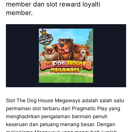
member dan slot reward loyalti
member.
Slot The Dog House Megaways adalah salah satu
permainan slot terbaru dari Pragmatic Play yang
menghadirkan pengalaman bermain penuh
keseruan dan peluang menang besar. Dengan